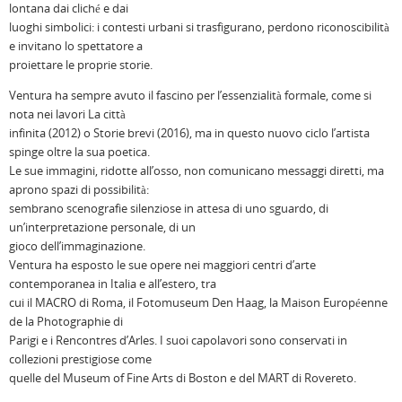
lontana dai cliché e dai
luoghi simbolici: i contesti urbani si trasfigurano, perdono riconoscibilità
e invitano lo spettatore a
proiettare le proprie storie.
Ventura ha sempre avuto il fascino per l’essenzialità formale, come si
nota nei lavori La città
infinita (2012) o Storie brevi (2016), ma in questo nuovo ciclo l’artista
spinge oltre la sua poetica.
Le sue immagini, ridotte all’osso, non comunicano messaggi diretti, ma
aprono spazi di possibilità:
sembrano scenografie silenziose in attesa di uno sguardo, di
un’interpretazione personale, di un
gioco dell’immaginazione.
Ventura ha esposto le sue opere nei maggiori centri d’arte
contemporanea in Italia e all’estero, tra
cui il MACRO di Roma, il Fotomuseum Den Haag, la Maison Européenne
de la Photographie di
Parigi e i Rencontres d’Arles. I suoi capolavori sono conservati in
collezioni prestigiose come
quelle del Museum of Fine Arts di Boston e del MART di Rovereto.