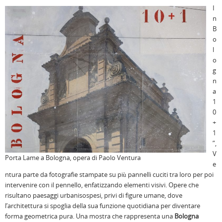
I
n
B
o
l
o
g
n
a
1
0
+
1
”,
V
Porta Lame a Bologna, opera di Paolo Ventura
e
ntura parte da fotografie stampate su più pannelli cuciti tra loro per poi
intervenire con il pennello, enfatizzando elementi visivi. Opere che
risultano paesaggi urbanisospesi, privi di figure umane, dove
l’architettura si spoglia della sua funzione quotidiana per diventare
forma geometrica pura. Una mostra che rappresenta una
Bologna