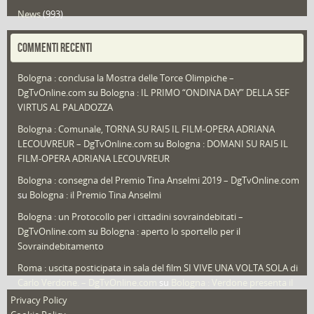
News
(993)
Portfolio
(1)
COMMENTI RECENTI
Puglia
(30)
Bologna : conclusa la Mostra delle Torce Olimpiche –
Redazioni
(1.050)
DgTvOnline.com
su
Bologna : IL PRIMO “ONDINA DAY” DELLA SEF
Speciali
(22)
VIRTUS AL PALADOZZA
Sport
(61)
Bologna : Comunale, TORNA SU RAI5 IL FILM-OPERA ADRIANA
LECOUVREUR – DgTvOnline.com
su
Bologna : DOMANI SU RAI5 IL
That's Bologna Magazine
(25)
FILM-OPERA ADRIANA LECOUVREUR
Veneto
(12)
Bologna : consegna del Premio Tina Anselmi 2019 – DgTvOnline.com
Video (archivio)
(263)
su
Bologna : il Premio Tina Anselmi
Video in primo piano
(6)
Bologna : un Protocollo per i cittadini sovraindebitati –
DgTvOnline.com
su
Bologna : aperto lo sportello per il
Sovraindebitamento
Roma : uscita posticipata in sala del film SI VIVE UNA VOLTA SOLA di
Carlo Verdone. – DgTvOnline.com
su
Bologna : Verdone presenta il
nuovo film
Privacy Policy