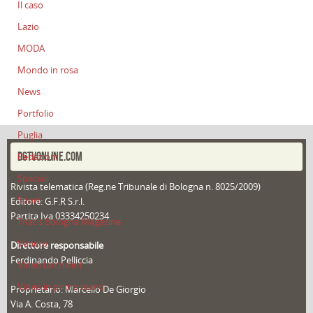
Il caso
Lazio
MODA
Mondo in rosa
News
Portfolio
Puglia
DGTVONLINE.COM
Redazioni
Speciali
Rivista telematica (Reg.ne Tribunale di Bologna n. 8025/2009)
Sport
Editore: G.F.R S.r.l.
Partita Iva 03334250234
That's Bologna Magazine
Veneto
Direttore responsabile
Ferdinando Pelliccia
Video (archivio)
Video in primo piano
Proprietario: Marcello De Giorgio
Via A. Costa, 78