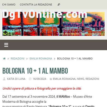
Vai
Cerca:
CHI SIAMO
CONTATTA LA REDAZIONE
Cerca
al
contenuto
HOME
REDAZIONI
EMILIA ROMAGNA
BOLOGNA 10 + 1 AL MAMBO
BOLOGNA 10 + 1 AL MAMBO
KATIA DI LUNA
16/09/2024
EMILIA ROMAGNA
,
NEWS
,
REDAZIONI
Undici opere di pittura e fotografia per omaggiare la città
Dal 17 settembre al 3 novembre 2024,
il MAMbo
– Museo d’Arte
Moderna di Bologna accoglie la
nuova mostra di Paolo Ventura, “
Bologna 10 + 1”
, a cura di
Danilo