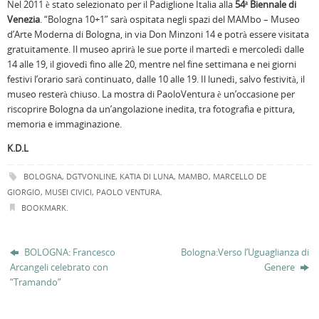
Nel 2011 è stato selezionato per il Padiglione Italia alla
54ª Biennale di
Venezia
. “Bologna 10+1” sarà ospitata negli spazi del MAMbo – Museo
d’Arte Moderna di Bologna, in via Don Minzoni 14 e potrà essere visitata
gratuitamente. Il museo aprirà le sue porte il martedì e mercoledì dalle
14 alle 19, il giovedì fino alle 20, mentre nel fine settimana e nei giorni
festivi l’orario sarà continuato, dalle 10 alle 19. Il lunedì, salvo festività, il
museo resterà chiuso. La mostra di PaoloVentura è un’occasione per
riscoprire Bologna da un’angolazione inedita, tra fotografia e pittura,
memoria e immaginazione.
K.D.L
BOLOGNA
,
DGTVONLINE
,
KATIA DI LUNA
,
MAMBO
,
MARCELLO DE
GIORGIO
,
MUSEI CIVICI
,
PAOLO VENTURA
.
BOOKMARK
.
BOLOGNA: Francesco
Bologna:Verso l’Uguaglianza di
Arcangeli celebrato con
Genere
“Tramando”