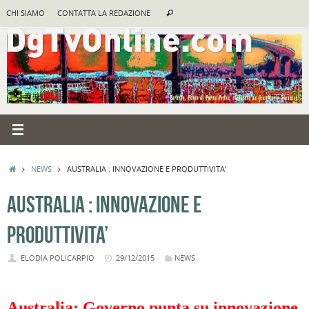
Vai
Cerca:
CHI SIAMO
CONTATTA LA REDAZIONE
Cerca
al
contenuto
HOME
NEWS
AUSTRALIA : INNOVAZIONE E PRODUTTIVITA’
AUSTRALIA : INNOVAZIONE E
PRODUTTIVITA’
ELODIA POLICARPIO
29/12/2015
NEWS
Australia: Governo punta su innovazione