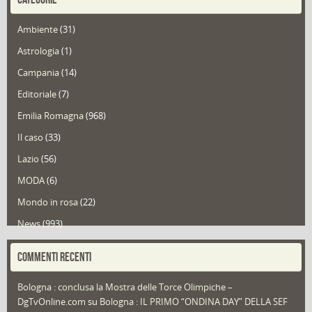
Ambiente
(31)
Astrologia
(1)
Campania
(14)
Editoriale
(7)
Emilia Romagna
(968)
Il caso
(33)
Lazio
(56)
MODA
(6)
Mondo in rosa
(22)
News
(993)
Portfolio
(1)
COMMENTI RECENTI
Puglia
(30)
Bologna : conclusa la Mostra delle Torce Olimpiche –
Redazioni
(1.049)
DgTvOnline.com
su
Bologna : IL PRIMO “ONDINA DAY” DELLA SEF
Speciali
(22)