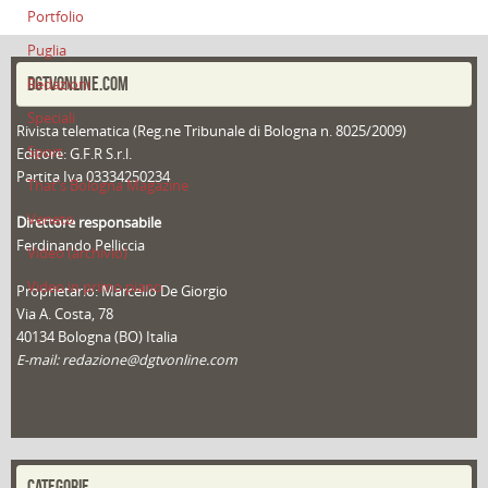
Portfolio
Puglia
DGTVONLINE.COM
Redazioni
Speciali
Rivista telematica (Reg.ne Tribunale di Bologna n. 8025/2009)
Sport
Editore: G.F.R S.r.l.
Partita Iva 03334250234
That's Bologna Magazine
Veneto
Direttore responsabile
Ferdinando Pelliccia
Video (archivio)
Video in primo piano
Proprietario: Marcello De Giorgio
Via A. Costa, 78
40134 Bologna (BO) Italia
E-mail: redazione@dgtvonline.com
CATEGORIE