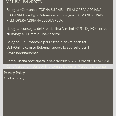
VIRTUS AL PALADOZZA
Sport
(61)
Bologna : Comunale, TORNA SU RAI5 IL FILM-OPERA ADRIANA
LECOUVREUR – DgTvOnline.com
su
Bologna : DOMANI SU RAI5 IL
That's Bologna Magazine
(25)
FILM-OPERA ADRIANA LECOUVREUR
Veneto
(12)
Bologna : consegna del Premio Tina Anselmi 2019 – DgTvOnline.com
Video (archivio)
(263)
su
Bologna : il Premio Tina Anselmi
Video in primo piano
(6)
Bologna : un Protocollo per i cittadini sovraindebitati –
DgTvOnline.com
su
Bologna : aperto lo sportello per il
Sovraindebitamento
Roma : uscita posticipata in sala del film SI VIVE UNA VOLTA SOLA di
Carlo Verdone. – DgTvOnline.com
su
Bologna : Verdone presenta il
nuovo film
Privacy Policy
Cookie Policy