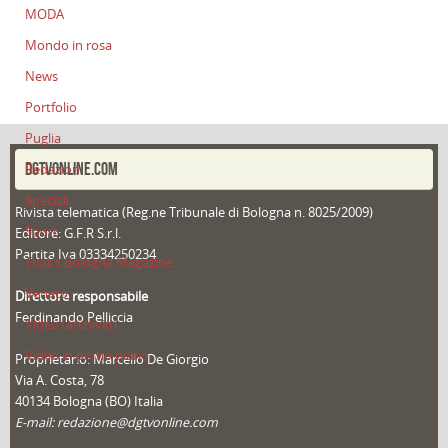
MODA
Mondo in rosa
News
Portfolio
Puglia
DGTVONLINE.COM
Redazioni
Speciali
Rivista telematica (Reg.ne Tribunale di Bologna n. 8025/2009)
Sport
Editore: G.F.R S.r.l.
Partita Iva 03334250234
That's Bologna Magazine
Veneto
Direttore responsabile
Ferdinando Pelliccia
Video (archivio)
Video in primo piano
Proprietario: Marcello De Giorgio
Via A. Costa, 78
40134 Bologna (BO) Italia
E-mail: redazione@dgtvonline.com