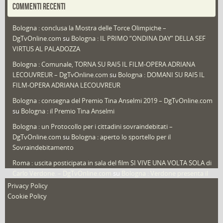
COMMENTI RECENTI
Puglia
(30)
Bologna : conclusa la Mostra delle Torce Olimpiche –
Redazioni
(1.052)
DgTvOnline.com
su
Bologna : IL PRIMO “ONDINA DAY” DELLA SEF
Speciali
(22)
VIRTUS AL PALADOZZA
Sport
(61)
Bologna : Comunale, TORNA SU RAI5 IL FILM-OPERA ADRIANA
LECOUVREUR – DgTvOnline.com
su
Bologna : DOMANI SU RAI5 IL
That's Bologna Magazine
(25)
FILM-OPERA ADRIANA LECOUVREUR
Veneto
(12)
Bologna : consegna del Premio Tina Anselmi 2019 – DgTvOnline.com
Video (archivio)
(263)
su
Bologna : il Premio Tina Anselmi
Video in primo piano
(6)
Bologna : un Protocollo per i cittadini sovraindebitati –
DgTvOnline.com
su
Bologna : aperto lo sportello per il
Sovraindebitamento
Roma : uscita posticipata in sala del film SI VIVE UNA VOLTA SOLA di
Carlo Verdone. – DgTvOnline.com
su
Bologna : Verdone presenta il
nuovo film
Privacy Policy
Cookie Policy