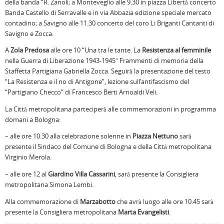
della banda “R. Zanoli; a Monteveglio alle 9.30 in piazza Libertà concerto
Banda Castello di Serravalle e in via Abbazia edizione speciale mercato
contadino; a Savigno alle 11.30 concerto del coro Li Briganti Cantanti di
Savigno e Zocca.
A
Zola Predosa
alle ore 10 “Una tra le tante. La
Resistenza al femminile
nella Guerra di Liberazione 1943-1945″ Frammenti di memoria della
Staffetta Partigiana Gabriella Zocca. Seguirà la presentazione del testo
“La Resistenza e il no di Antigone”, lezione sull’antifascismo del
“Partigiano Checco” di Francesco Berti Arnoaldi Veli.
La Città metropolitana parteciperà alle commemorazioni in programma
domani a Bologna:
– alle ore 10.30 alla celebrazione solenne in
Piazza Nettuno
sarà
presente il Sindaco del Comune di Bologna e della Città metropolitana
Virginio Merola.
– alle ore 12 al
Giardino Villa Cassarini
, sarà presente la Consigliera
metropolitana Simona Lembi.
Alla commemorazione di
Marzabotto
che avrà luogo alle ore 10.45 sarà
presente la Consigliera metropolitana
Marta Evangelisti
.