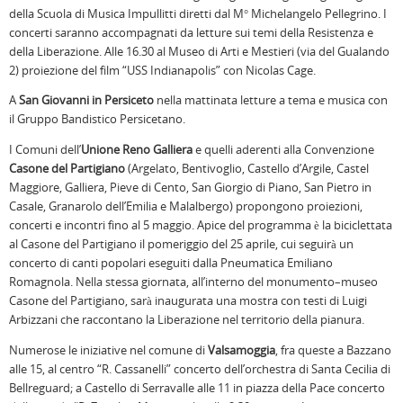
della Scuola di Musica Impullitti diretti dal M° Michelangelo Pellegrino. I
concerti saranno accompagnati da letture sui temi della Resistenza e
della Liberazione. Alle 16.30 al Museo di Arti e Mestieri (via del Gualando
2) proiezione del film “USS Indianapolis” con Nicolas Cage.
A
San Giovanni in Persiceto
nella mattinata letture a tema e musica con
il Gruppo Bandistico Persicetano.
I Comuni dell’
Unione Reno Galliera
e quelli aderenti alla Convenzione
Casone del Partigiano
(Argelato, Bentivoglio, Castello d’Argile, Castel
Maggiore, Galliera, Pieve di Cento, San Giorgio di Piano, San Pietro in
Casale, Granarolo dell’Emilia e Malalbergo) propongono proiezioni,
concerti e incontri fino al 5 maggio. Apice del programma è la biciclettata
al Casone del Partigiano il pomeriggio del 25 aprile, cui seguirà un
concerto di canti popolari eseguiti dalla Pneumatica Emiliano
Romagnola. Nella stessa giornata, all’interno del monumento–museo
Casone del Partigiano, sarà inaugurata una mostra con testi di Luigi
Arbizzani che raccontano la Liberazione nel territorio della pianura.
Numerose le iniziative nel comune di
Valsamoggia
, fra queste a Bazzano
alle 15, al centro “R. Cassanelli” concerto dell’orchestra di Santa Cecilia di
Bellreguard; a Castello di Serravalle alle 11 in piazza della Pace concerto