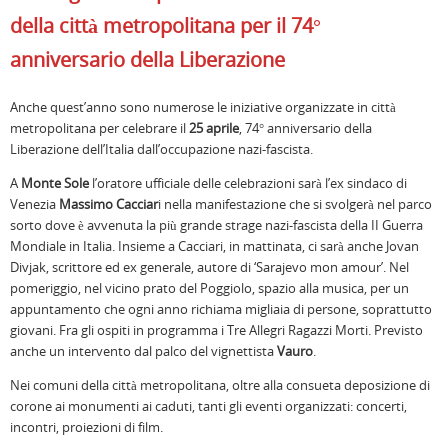
della città metropolitana per il 74°
anniversario della Liberazione
Anche quest’anno sono numerose le iniziative organizzate in città
metropolitana per celebrare il
25 aprile
, 74° anniversario della
Liberazione dell’Italia dall’occupazione nazi-fascista.
A
Monte Sole
l’oratore ufficiale delle celebrazioni sarà l’ex sindaco di
Venezia
Massimo Cacciar
i nella manifestazione che si svolgerà nel parco
sorto dove è avvenuta la più grande strage nazi-fascista della II Guerra
Mondiale in Italia. Insieme a Cacciari, in mattinata, ci sarà anche Jovan
Divjak, scrittore ed ex generale, autore di ‘Sarajevo mon amour’. Nel
pomeriggio, nel vicino prato del Poggiolo, spazio alla musica, per un
appuntamento che ogni anno richiama migliaia di persone, soprattutto
giovani. Fra gli ospiti in programma i Tre Allegri Ragazzi Morti. Previsto
anche un intervento dal palco del vignettista
Vauro
.
Nei comuni della città metropolitana, oltre alla consueta deposizione di
corone ai monumenti ai caduti, tanti gli eventi organizzati: concerti,
incontri, proiezioni di film.