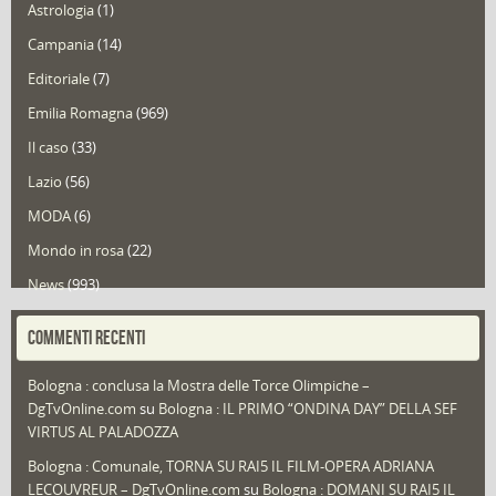
Astrologia
(1)
Campania
(14)
Editoriale
(7)
Emilia Romagna
(969)
Il caso
(33)
Lazio
(56)
MODA
(6)
Mondo in rosa
(22)
News
(993)
Portfolio
(1)
COMMENTI RECENTI
Puglia
(30)
Bologna : conclusa la Mostra delle Torce Olimpiche –
Redazioni
(1.050)
DgTvOnline.com
su
Bologna : IL PRIMO “ONDINA DAY” DELLA SEF
Speciali
(22)
VIRTUS AL PALADOZZA
Sport
(61)
Bologna : Comunale, TORNA SU RAI5 IL FILM-OPERA ADRIANA
LECOUVREUR – DgTvOnline.com
su
Bologna : DOMANI SU RAI5 IL
That's Bologna Magazine
(25)