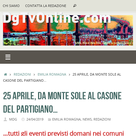
Vai
Cerca:
CHI SIAMO
CONTATTA LA REDAZIONE
Cerca
al
contenuto
HOME
REDAZIONI
EMILIA ROMAGNA
25 APRILE, DA MONTE SOLE AL
CASONE DEL PARTIGIANO…
25 APRILE, DA MONTE SOLE AL CASONE
DEL PARTIGIANO…
MDG
24/04/2019
EMILIA ROMAGNA
,
NEWS
,
REDAZIONI
…tutti gli eventi previsti domani nei comuni