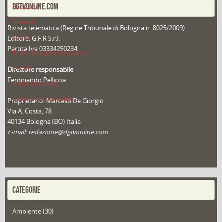
DGTVONLINE.COM
Redazioni
Speciali
Rivista telematica (Reg.ne Tribunale di Bologna n. 8025/2009)
Sport
Editore: G.F.R S.r.l.
Partita Iva 03334250234
That's Bologna Magazine
Veneto
Direttore responsabile
Ferdinando Pelliccia
Video (archivio)
Video in primo piano
Proprietario: Marcello De Giorgio
Via A. Costa, 78
40134 Bologna (BO) Italia
E-mail: redazione@dgtvonline.com
CATEGORIE
Ambiente
(30)