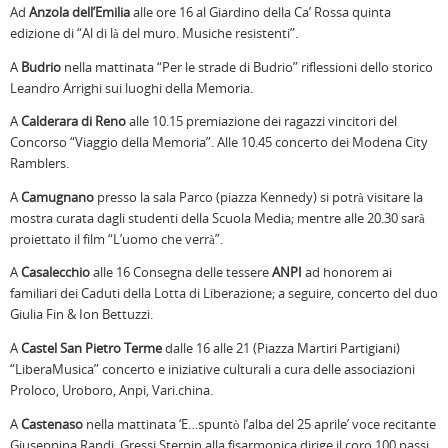
Ad
Anzola dell’Emilia
alle ore 16 al Giardino della Ca’ Rossa quinta
edizione di “Al di là del muro. Musiche resistenti”.
A
Budrio
nella mattinata “Per le strade di Budrio” riflessioni dello storico
Leandro Arrighi sui luoghi della Memoria.
A
Calderara di Reno
alle 10.15 premiazione dei ragazzi vincitori del
Concorso “Viaggio della Memoria”. Alle 10.45 concerto dei Modena City
Ramblers.
A
Camugnano
presso la sala Parco (piazza Kennedy) si potrà visitare la
mostra curata dagli studenti della Scuola Media; mentre alle 20.30 sarà
proiettato il film “L’uomo che verrà”.
A
Casalecchio
alle 16 Consegna delle tessere
ANPI
ad honorem ai
familiari dei Caduti della Lotta di Liberazione; a seguire, concerto del duo
Giulia Fin & Ion Bettuzzi.
A
Castel San Pietro Terme
dalle 16 alle 21 (Piazza Martiri Partigiani)
“LiberaMusica” concerto e iniziative culturali a cura delle associazioni
Proloco, Uroboro, Anpi, Vari.china.
A
Castenaso
nella mattinata ‘E…spuntò l’alba del 25 aprile’ voce recitante
Giuseppina Randi. Gressi Sterpin alla fisarmonica dirige il coro 100 passi