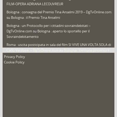
FILM-OPERA ADRIANA LECOUVREUR
Veneto
(12)
Bologna : consegna del Premio Tina Anselmi 2019 – DgTvOnline.com
Video (archivio)
(263)
su
Bologna : il Premio Tina Anselmi
Video in primo piano
(6)
Bologna : un Protocollo per i cittadini sovraindebitati –
DgTvOnline.com
su
Bologna : aperto lo sportello per il
Sovraindebitamento
Roma : uscita posticipata in sala del film SI VIVE UNA VOLTA SOLA di
Carlo Verdone. – DgTvOnline.com
su
Bologna : Verdone presenta il
nuovo film
Privacy Policy
Cookie Policy