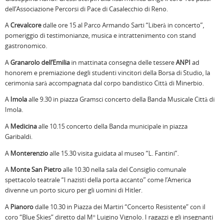
dell’Associazione Percorsi di Pace di Casalecchio di Reno.
A
Crevalcore
dalle ore 15 al Parco Armando Sarti “Liberà in concerto”,
pomeriggio di testimonianze, musica e intrattenimento con stand
gastronomico.
A
Granarolo dell’Emilia
in mattinata consegna delle tessere
ANPI
ad
honorem e premiazione degli studenti vincitori della Borsa di Studio, la
cerimonia sarà accompagnata dal corpo bandistico Città di Minerbio.
A
Imola
alle 9.30 in piazza Gramsci concerto della Banda Musicale Città di
Imola.
A
Medicina
alle 10.15 concerto della Banda municipale in piazza
Garibaldi.
A
Monterenzio
alle 15.30 visita guidata al museo “L. Fantini”.
A
Monte San Pietro
alle 10.30 nella sala del Consiglio comunale
spettacolo teatrale “I nazisti della porta accanto” come l’America
divenne un porto sicuro per gli uomini di Hitler.
A
Pianoro
dalle 10.30 in Piazza dei Martiri “Concerto Resistente” con il
coro “Blue Skies” diretto dal M° Luigino Vignolo. I ragazzi e gli insegnanti