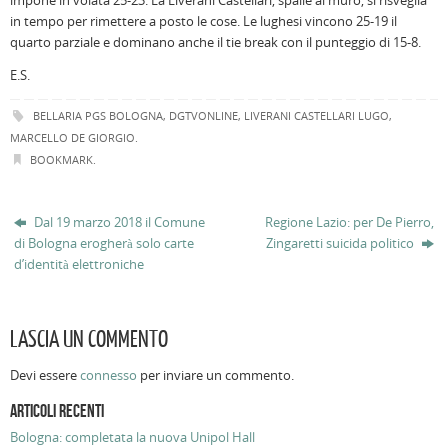
impone in volata 25-23. La Liverani Castellari, spalle al muro, si risveglia
in tempo per rimettere a posto le cose. Le lughesi vincono 25-19 il
quarto parziale e dominano anche il tie break con il punteggio di 15-8.
E.S.
BELLARIA PGS BOLOGNA
,
DGTVONLINE
,
LIVERANI CASTELLARI LUGO
,
MARCELLO DE GIORGIO
.
BOOKMARK
.
Dal 19 marzo 2018 il Comune
Regione Lazio: per De Pierro,
di Bologna erogherà solo carte
Zingaretti suicida politico
d’identità elettroniche
LASCIA UN COMMENTO
Devi essere
connesso
per inviare un commento.
ARTICOLI RECENTI
Bologna: completata la nuova Unipol Hall