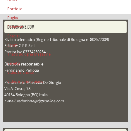
Portfolio
Puglia
DGTVONLINE.COM
Redazioni
Speciali
Rivista telematica (Reg.ne Tribunale di Bologna n. 8025/2009)
Sport
Editore: G.F.R S.r.l.
Partita Iva 03334250234
That's Bologna Magazine
Veneto
Direttore responsabile
Ferdinando Pelliccia
Video (archivio)
Video in primo piano
Proprietario: Marcello De Giorgio
Via A. Costa, 78
40134 Bologna (BO) Italia
E-mail: redazione@dgtvonline.com