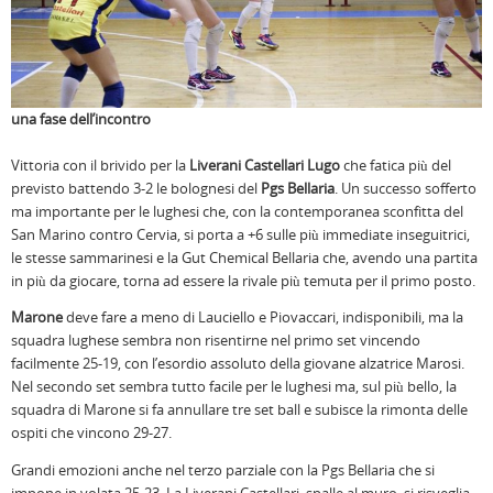
una fase dell’incontro
Vittoria con il brivido per la
Liverani Castellari Lugo
che fatica più del
previsto battendo 3-2 le bolognesi del
Pgs Bellaria
. Un successo sofferto
ma importante per le lughesi che, con la contemporanea sconfitta del
San Marino contro Cervia, si porta a +6 sulle più immediate inseguitrici,
le stesse sammarinesi e la Gut Chemical Bellaria che, avendo una partita
in più da giocare, torna ad essere la rivale più temuta per il primo posto.
Marone
deve fare a meno di Lauciello e Piovaccari, indisponibili, ma la
squadra lughese sembra non risentirne nel primo set vincendo
facilmente 25-19, con l’esordio assoluto della giovane alzatrice Marosi.
Nel secondo set sembra tutto facile per le lughesi ma, sul più bello, la
squadra di Marone si fa annullare tre set ball e subisce la rimonta delle
ospiti che vincono 29-27.
Grandi emozioni anche nel terzo parziale con la Pgs Bellaria che si