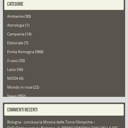
CATEGORIE
Ambiente
(30)
Astrologia
(1)
Campania
(14)
Editoriale
(7)
Emilia Romagna
(968)
Il caso
(33)
Lazio
(56)
MODA
(6)
Mondo in rosa
(22)
News
(992)
Portfolio
(1)
COMMENTI RECENTI
Puglia
(30)
Bologna : conclusa la Mostra delle Torce Olimpiche –
Redazioni
(1.049)