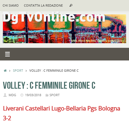
Vai
Cerca:
CHI SIAMO
CONTATTA LA REDAZIONE
Cerca
al
contenuto
HOME
SPORT
VOLLEY : C FEMMINILE GIRONE C
VOLLEY : C FEMMINILE GIRONE C
MDG
19/03/2018
SPORT
Liverani Castellari Lugo-Bellaria Pgs Bologna
3-2