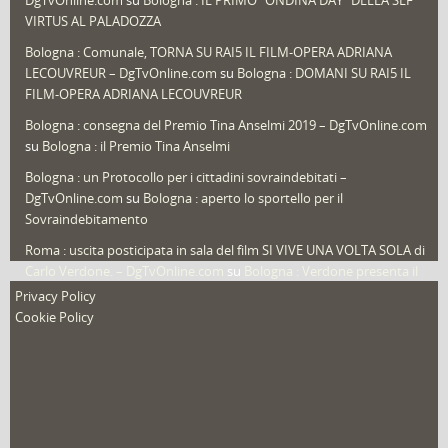
DgTvOnline.com
su
Bologna : IL PRIMO “ONDINA DAY” DELLA SEF
Speciali
(22)
VIRTUS AL PALADOZZA
Sport
(61)
Bologna : Comunale, TORNA SU RAI5 IL FILM-OPERA ADRIANA
LECOUVREUR – DgTvOnline.com
su
Bologna : DOMANI SU RAI5 IL
That's Bologna Magazine
(25)
FILM-OPERA ADRIANA LECOUVREUR
Veneto
(12)
Bologna : consegna del Premio Tina Anselmi 2019 – DgTvOnline.com
Video (archivio)
(263)
su
Bologna : il Premio Tina Anselmi
Video in primo piano
(6)
Bologna : un Protocollo per i cittadini sovraindebitati –
DgTvOnline.com
su
Bologna : aperto lo sportello per il
Sovraindebitamento
Roma : uscita posticipata in sala del film SI VIVE UNA VOLTA SOLA di
Carlo Verdone. – DgTvOnline.com
su
Bologna : Verdone presenta il
nuovo film
Privacy Policy
Cookie Policy