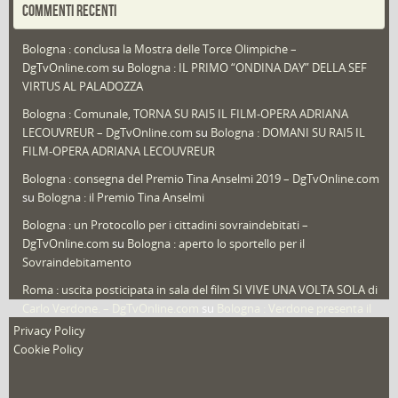
COMMENTI RECENTI
Puglia
(30)
Bologna : conclusa la Mostra delle Torce Olimpiche –
Redazioni
(1.049)
DgTvOnline.com
su
Bologna : IL PRIMO “ONDINA DAY” DELLA SEF
Speciali
(22)
VIRTUS AL PALADOZZA
Sport
(61)
Bologna : Comunale, TORNA SU RAI5 IL FILM-OPERA ADRIANA
LECOUVREUR – DgTvOnline.com
su
Bologna : DOMANI SU RAI5 IL
That's Bologna Magazine
(25)
FILM-OPERA ADRIANA LECOUVREUR
Veneto
(12)
Bologna : consegna del Premio Tina Anselmi 2019 – DgTvOnline.com
Video (archivio)
(262)
su
Bologna : il Premio Tina Anselmi
Video in primo piano
(6)
Bologna : un Protocollo per i cittadini sovraindebitati –
DgTvOnline.com
su
Bologna : aperto lo sportello per il
Sovraindebitamento
Roma : uscita posticipata in sala del film SI VIVE UNA VOLTA SOLA di
Carlo Verdone. – DgTvOnline.com
su
Bologna : Verdone presenta il
nuovo film
Privacy Policy
Cookie Policy