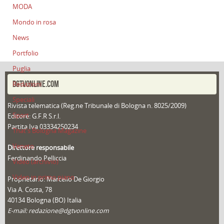
MODA
Mondo in rosa
News
Portfolio
Puglia
DGTVONLINE.COM
Redazioni
Speciali
Rivista telematica (Reg.ne Tribunale di Bologna n. 8025/2009)
Sport
Editore: G.F.R S.r.l.
Partita Iva 03334250234
That's Bologna Magazine
Veneto
Direttore responsabile
Ferdinando Pelliccia
Video (archivio)
Video in primo piano
Proprietario: Marcello De Giorgio
Via A. Costa, 78
40134 Bologna (BO) Italia
E-mail: redazione@dgtvonline.com