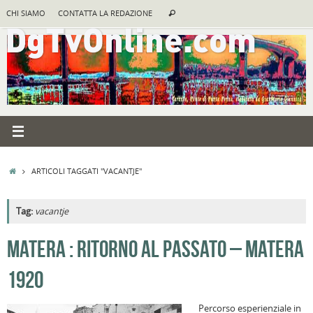
Vai
Cerca:
CHI SIAMO
CONTATTA LA REDAZIONE
Cerca
al
contenuto
HOME
ARTICOLI TAGGATI "VACANTJE"
Tag:
vacantje
A
MATERA : RITORNO AL PASSATO – MATERA
R
1920
B
c
Percorso esperienziale in
la