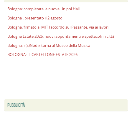
E
Bologna: completata la nuova Unipol Hall
2
n
Bologna : presentato il 2 agosto
a
Bologna: firmato al MIT l’accordo sul Passante, via ai lavori
e
s
Bologna Estate 2026: nuovi appuntamenti e spettacoli in città
i
Bologna: «(s)Nodi» torna al Museo della Musica
ci
BOLOGNA: IL CARTELLONE ESTATE 2026
B
«
t
al
M
d
M
PUBBLICITÀ