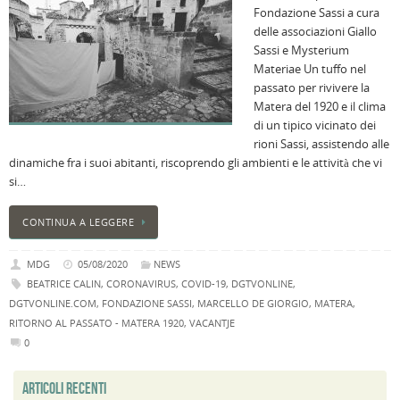
Fondazione Sassi a cura
n
delle associazioni Giallo
U
Sassi e Mysterium
H
Materiae Un tuffo nel
B
passato per rivivere la
:
Matera del 1920 e il clima
p
di un tipico vicinato dei
il
rioni Sassi, assistendo alle
2
dinamiche fra i suoi abitanti, riscoprendo gli ambienti e le attività che vi
a
si…
B
f
CONTINUA A LEGGERE
al
M
MDG
05/08/2020
NEWS
l
BEATRICE CALIN
,
CORONAVIRUS
,
COVID-19
,
DGTVONLINE
,
s
DGTVONLINE.COM
,
FONDAZIONE SASSI
,
MARCELLO DE GIORGIO
,
MATERA
,
P
RITORNO AL PASSATO - MATERA 1920
,
VACANTJE
v
0
ai
l
ARTICOLI RECENTI
B