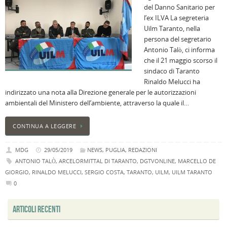
del Danno Sanitario per
B
l’ex ILVA La segreteria
C
Uilm Taranto, nella
L
persona del segretario
C
Antonio Talò, ci informa
B
che il 21 maggio scorso il
c
sindaco di Taranto
la
Rinaldo Melucci ha
n
indirizzato una nota alla Direzione generale per le autorizzazioni
U
ambientali del Ministero dell’ambiente, attraverso la quale il…
H
B
CONTINUA A LEGGERE
:
p
MDG
29/05/2019
NEWS
,
PUGLIA
,
REDAZIONI
il
ANTONIO TALÒ
,
ARCELORMITTAL DI TARANTO
,
DGTVONLINE
,
MARCELLO DE
2
GIORGIO
,
RINALDO MELUCCI
,
SERGIO COSTA
,
TARANTO
,
UILM
,
UILM TARANTO
a
0
B
f
ARTICOLI RECENTI
al
M