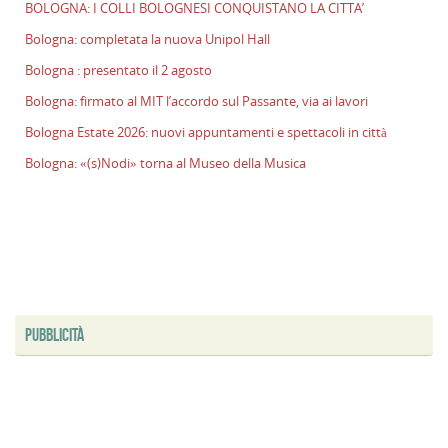
BOLOGNA: I COLLI BOLOGNESI CONQUISTANO LA CITTA’
l
s
Bologna: completata la nuova Unipol Hall
P
Bologna : presentato il 2 agosto
v
Bologna: firmato al MIT l’accordo sul Passante, via ai lavori
ai
l
Bologna Estate 2026: nuovi appuntamenti e spettacoli in città
B
Bologna: «(s)Nodi» torna al Museo della Musica
E
2
n
a
e
s
i
ci
PUBBLICITÀ