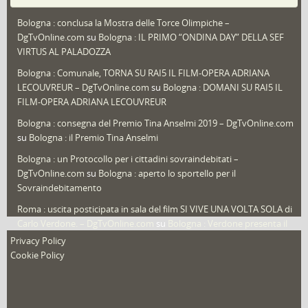
Puglia
(30)
Bologna : conclusa la Mostra delle Torce Olimpiche –
Redazioni
(1.049)
DgTvOnline.com
su
Bologna : IL PRIMO “ONDINA DAY” DELLA SEF
Speciali
(22)
VIRTUS AL PALADOZZA
Sport
(61)
Bologna : Comunale, TORNA SU RAI5 IL FILM-OPERA ADRIANA
LECOUVREUR – DgTvOnline.com
su
Bologna : DOMANI SU RAI5 IL
That's Bologna Magazine
(25)
FILM-OPERA ADRIANA LECOUVREUR
Veneto
(12)
Bologna : consegna del Premio Tina Anselmi 2019 – DgTvOnline.com
Video (archivio)
(263)
su
Bologna : il Premio Tina Anselmi
Video in primo piano
(6)
Bologna : un Protocollo per i cittadini sovraindebitati –
DgTvOnline.com
su
Bologna : aperto lo sportello per il
Sovraindebitamento
Roma : uscita posticipata in sala del film SI VIVE UNA VOLTA SOLA di
Carlo Verdone. – DgTvOnline.com
su
Bologna : Verdone presenta il
nuovo film
Privacy Policy
Cookie Policy