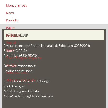
Mondo in rosa
News
Portfolio
Puglia
DGTVONLINE.COM
Redazioni
Speciali
Rivista telematica (Reg.ne Tribunale di Bologna n. 8025/2009)
Sport
Editore: G.F.R S.r.l.
Partita Iva 03334250234
That's Bologna Magazine
Veneto
Direttore responsabile
Ferdinando Pelliccia
Video (archivio)
Video in primo piano
Proprietario: Marcello De Giorgio
Via A. Costa, 78
40134 Bologna (BO) Italia
E-mail: redazione@dgtvonline.com