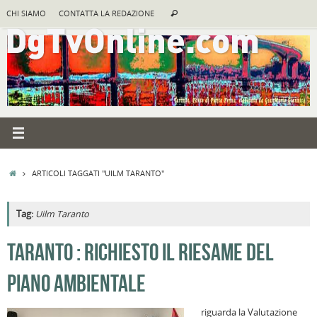
Vai
Cerca:
CHI SIAMO
CONTATTA LA REDAZIONE
Cerca
al
contenuto
HOME
ARTICOLI TAGGATI "UILM TARANTO"
Tag:
Uilm Taranto
A
TARANTO : RICHIESTO IL RIESAME DEL
R
PIANO AMBIENTALE
B
I
riguarda la Valutazione
C