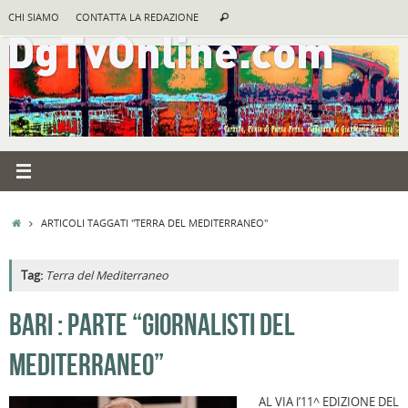
Vai
Cerca:
CHI SIAMO
CONTATTA LA REDAZIONE
Cerca
al
contenuto
HOME
ARTICOLI TAGGATI "TERRA DEL MEDITERRANEO"
Tag:
Terra del Mediterraneo
A
BARI : PARTE “GIORNALISTI DEL
R
MEDITERRANEO”
B
I
AL VIA l’11^ EDIZIONE DEL
C