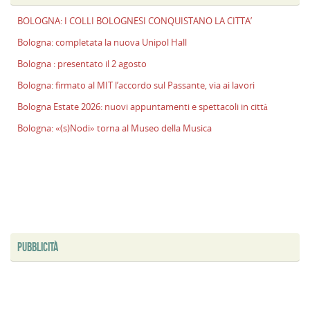
l
BOLOGNA: I COLLI BOLOGNESI CONQUISTANO LA CITTA’
s
P
Bologna: completata la nuova Unipol Hall
v
Bologna : presentato il 2 agosto
ai
l
Bologna: firmato al MIT l’accordo sul Passante, via ai lavori
B
Bologna Estate 2026: nuovi appuntamenti e spettacoli in città
E
Bologna: «(s)Nodi» torna al Museo della Musica
2
n
a
e
s
i
ci
PUBBLICITÀ