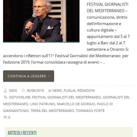
FESTIVAL GIORNALISTI
B
DEL MEDITERRANEO –
C
comunicazione, diritto
L
dell’informazione e
C
cultura digitale –
B
appuntamenti dal 5 al 7
c
luglio a Bari; dal 2 al 7
la
settembre a Otranto Si
n
accendono i riflettori sull’11° Festival Giornalisti del Mediterraneo: per
U
l’edizione 2019, l’ormai consolidata rassegna di eventi –…
H
B
CONTINUA A LEGGERE
:
p
MDG
30/06/2019
NEWS
,
PUGLIA
,
REDAZIONI
il
DGTVONLINE
,
FESTIVAL GIORNALISTI DEL MEDITERRANEO
,
GIORNALISTI DEL
2
MEDITERRANEO
,
LINO PATRUNO
,
MARCELLO DE GIORGIO
,
PAOLO DI
a
GIANNANTONIO
,
TERRA DEL MEDITERRANEO
,
TOMMASO FORTE
B
0
f
al
ARTICOLI RECENTI
M