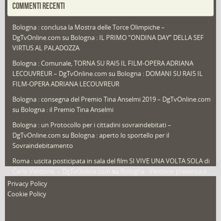
COMMENTI RECENTI
Puglia
(30)
Bologna : conclusa la Mostra delle Torce Olimpiche –
Redazioni
(1.050)
DgTvOnline.com
su
Bologna : IL PRIMO “ONDINA DAY” DELLA SEF
Speciali
(22)
VIRTUS AL PALADOZZA
Sport
(61)
Bologna : Comunale, TORNA SU RAI5 IL FILM-OPERA ADRIANA
LECOUVREUR – DgTvOnline.com
su
Bologna : DOMANI SU RAI5 IL
That's Bologna Magazine
(25)
FILM-OPERA ADRIANA LECOUVREUR
Veneto
(12)
Bologna : consegna del Premio Tina Anselmi 2019 – DgTvOnline.com
Video (archivio)
(263)
su
Bologna : il Premio Tina Anselmi
Video in primo piano
(6)
Bologna : un Protocollo per i cittadini sovraindebitati –
DgTvOnline.com
su
Bologna : aperto lo sportello per il
Sovraindebitamento
Roma : uscita posticipata in sala del film SI VIVE UNA VOLTA SOLA di
Carlo Verdone. – DgTvOnline.com
su
Bologna : Verdone presenta il
nuovo film
Privacy Policy
Cookie Policy