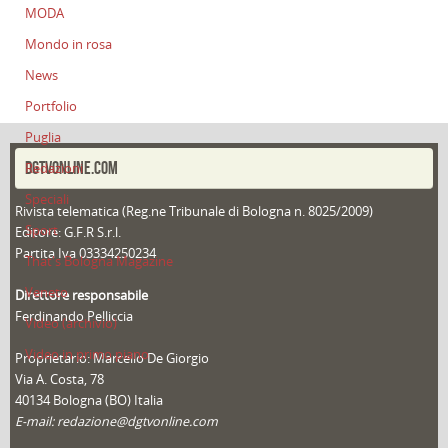
MODA
Mondo in rosa
News
Portfolio
Puglia
DGTVONLINE.COM
Redazioni
Speciali
Rivista telematica (Reg.ne Tribunale di Bologna n. 8025/2009)
Sport
Editore: G.F.R S.r.l.
Partita Iva 03334250234
That's Bologna Magazine
Veneto
Direttore responsabile
Ferdinando Pelliccia
Video (archivio)
Video in primo piano
Proprietario: Marcello De Giorgio
Via A. Costa, 78
40134 Bologna (BO) Italia
E-mail: redazione@dgtvonline.com