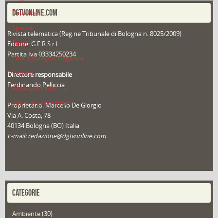
DGTVONLINE.COM
Redazioni
Speciali
Rivista telematica (Reg.ne Tribunale di Bologna n. 8025/2009)
Sport
Editore: G.F.R S.r.l.
Partita Iva 03334250234
That's Bologna Magazine
Veneto
Direttore responsabile
Ferdinando Pelliccia
Video (archivio)
Video in primo piano
Proprietario: Marcello De Giorgio
Via A. Costa, 78
40134 Bologna (BO) Italia
E-mail: redazione@dgtvonline.com
CATEGORIE
Ambiente
(30)