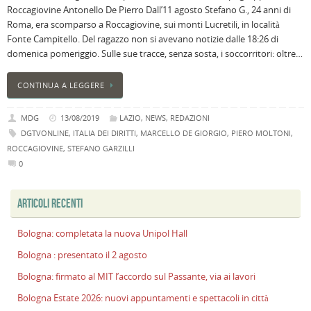
Roccagiovine Antonello De Pierro Dall’11 agosto Stefano G., 24 anni di
n
Roma, era scomparso a Roccagiovine, sui monti Lucretili, in località
U
Fonte Campitello. Del ragazzo non si avevano notizie dalle 18:26 di
H
domenica pomeriggio. Sulle sue tracce, senza sosta, i soccorritori: oltre…
B
:
CONTINUA A LEGGERE
p
il
MDG
13/08/2019
LAZIO
,
NEWS
,
REDAZIONI
2
DGTVONLINE
,
ITALIA DEI DIRITTI
,
MARCELLO DE GIORGIO
,
PIERO MOLTONI
,
a
ROCCAGIOVINE
,
STEFANO GARZILLI
B
0
f
al
M
ARTICOLI RECENTI
l
s
Bologna: completata la nuova Unipol Hall
P
Bologna : presentato il 2 agosto
v
ai
Bologna: firmato al MIT l’accordo sul Passante, via ai lavori
l
Bologna Estate 2026: nuovi appuntamenti e spettacoli in città
B