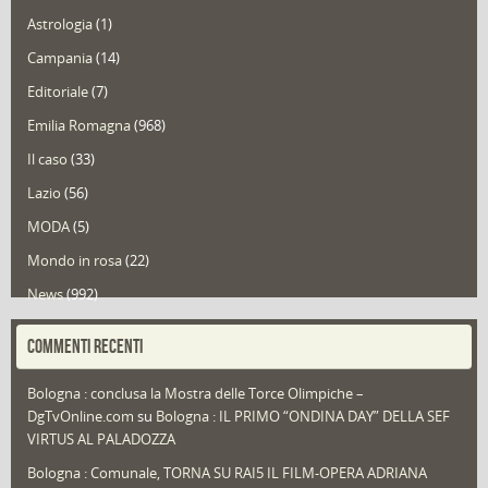
Astrologia
(1)
Campania
(14)
Editoriale
(7)
Emilia Romagna
(968)
Il caso
(33)
Lazio
(56)
MODA
(5)
Mondo in rosa
(22)
News
(992)
Portfolio
(1)
COMMENTI RECENTI
Puglia
(30)
Bologna : conclusa la Mostra delle Torce Olimpiche –
Redazioni
(1.049)
DgTvOnline.com
su
Bologna : IL PRIMO “ONDINA DAY” DELLA SEF
Speciali
(22)
VIRTUS AL PALADOZZA
Sport
(61)
Bologna : Comunale, TORNA SU RAI5 IL FILM-OPERA ADRIANA