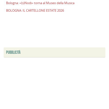
Bologna: «(s)Nodi» torna al Museo della Musica
E
2
BOLOGNA: IL CARTELLONE ESTATE 2026
n
a
e
s
i
ci
B
PUBBLICITÀ
«
t
al
M
d
M