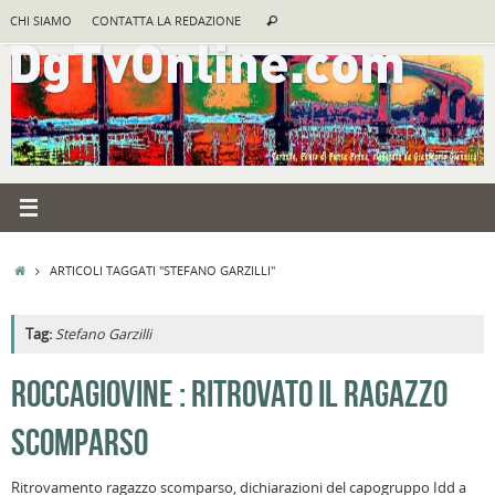
Vai
Cerca:
CHI SIAMO
CONTATTA LA REDAZIONE
Cerca
al
contenuto
HOME
ARTICOLI TAGGATI "STEFANO GARZILLI"
Tag:
Stefano Garzilli
A
ROCCAGIOVINE : RITROVATO IL RAGAZZO
R
SCOMPARSO
B
c
Ritrovamento ragazzo scomparso, dichiarazioni del capogruppo Idd a
la