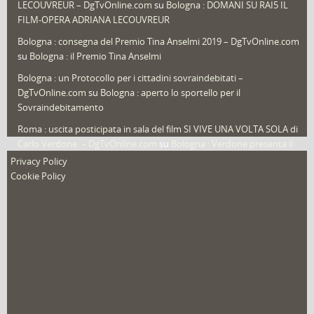
LECOUVREUR – DgTvOnline.com
su
Bologna : DOMANI SU RAI5 IL
That's Bologna Magazine
(25)
FILM-OPERA ADRIANA LECOUVREUR
Veneto
(12)
Bologna : consegna del Premio Tina Anselmi 2019 – DgTvOnline.com
Video (archivio)
(262)
su
Bologna : il Premio Tina Anselmi
Video in primo piano
(6)
Bologna : un Protocollo per i cittadini sovraindebitati –
DgTvOnline.com
su
Bologna : aperto lo sportello per il
Sovraindebitamento
Roma : uscita posticipata in sala del film SI VIVE UNA VOLTA SOLA di
Carlo Verdone. – DgTvOnline.com
su
Bologna : Verdone presenta il
nuovo film
Privacy Policy
Cookie Policy