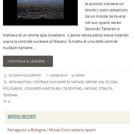
le autorità iraniane un
i
drone è stato abbattuto
M
da un missile terra-aria
Ci
nel suo spazio aereo.
r
Secondo Teheran si
a
trattava di un drone spia israeliano. L’aereo senza pilota stava volando
B
sopra la centrale nucleare di Natanz. Si tratta di una delle centrali
I
nucleari iraniane…
C
B
CONTINUA A LEGGERE
C
L
ELODIA POLICARPIO
24/08/2014
NEWS
C
AFGHANISTAN
,
CENTRALE NUCLEARE DI NATANZ
,
DRONE USA
,
ELODIA
B
POLICARPIO
,
LOCKHEED-MARTIN RQ-170 SENTINEL
,
NATANZ
,
STEALTH
,
c
TEHERAN
la
0
n
U
ARTICOLI RECENTI
H
B
Ferragosto a Bologna: i Musei Civici restano aperti
: