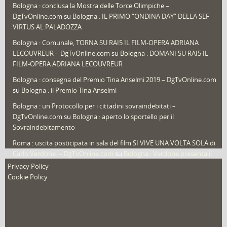
Bologna : conclusa la Mostra delle Torce Olimpiche –
Redazioni
(1.052)
DgTvOnline.com
su
Bologna : IL PRIMO “ONDINA DAY” DELLA SEF
Speciali
(22)
VIRTUS AL PALADOZZA
Sport
(61)
Bologna : Comunale, TORNA SU RAI5 IL FILM-OPERA ADRIANA
LECOUVREUR – DgTvOnline.com
su
Bologna : DOMANI SU RAI5 IL
That's Bologna Magazine
(25)
FILM-OPERA ADRIANA LECOUVREUR
Veneto
(12)
Bologna : consegna del Premio Tina Anselmi 2019 – DgTvOnline.com
Video (archivio)
(263)
su
Bologna : il Premio Tina Anselmi
Video in primo piano
(6)
Bologna : un Protocollo per i cittadini sovraindebitati –
DgTvOnline.com
su
Bologna : aperto lo sportello per il
Sovraindebitamento
Roma : uscita posticipata in sala del film SI VIVE UNA VOLTA SOLA di
Carlo Verdone. – DgTvOnline.com
su
Bologna : Verdone presenta il
nuovo film
Privacy Policy
Cookie Policy