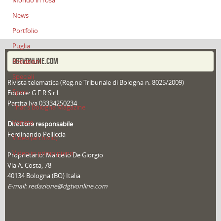
Mondo in rosa
News
Portfolio
Puglia
DGTVONLINE.COM
Redazioni
Speciali
Rivista telematica (Reg.ne Tribunale di Bologna n. 8025/2009)
Sport
Editore: G.F.R S.r.l.
Partita Iva 03334250234
That's Bologna Magazine
Veneto
Direttore responsabile
Ferdinando Pelliccia
Video (archivio)
Video in primo piano
Proprietario: Marcello De Giorgio
Via A. Costa, 78
40134 Bologna (BO) Italia
E-mail: redazione@dgtvonline.com