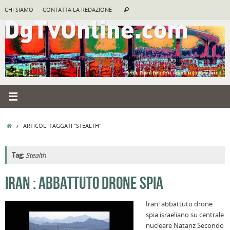
Vai
Cerca:
CHI SIAMO
CONTATTA LA REDAZIONE
Cerca
al
contenuto
HOME
ARTICOLI TAGGATI "STEALTH"
Tag:
Stealth
A
IRAN : ABBATTUTO DRONE SPIA
R
Iran: abbattuto drone
F
spia israeliano su centrale
a
nucleare Natanz Secondo
B