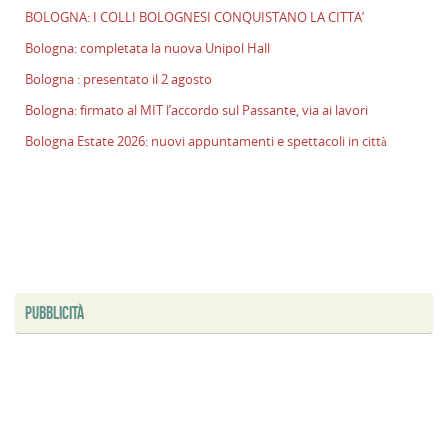
BOLOGNA: I COLLI BOLOGNESI CONQUISTANO LA CITTA’
p
il
Bologna: completata la nuova Unipol Hall
2
Bologna : presentato il 2 agosto
a
Bologna: firmato al MIT l’accordo sul Passante, via ai lavori
B
f
Bologna Estate 2026: nuovi appuntamenti e spettacoli in città
al
M
l
s
P
v
ai
l
PUBBLICITÀ