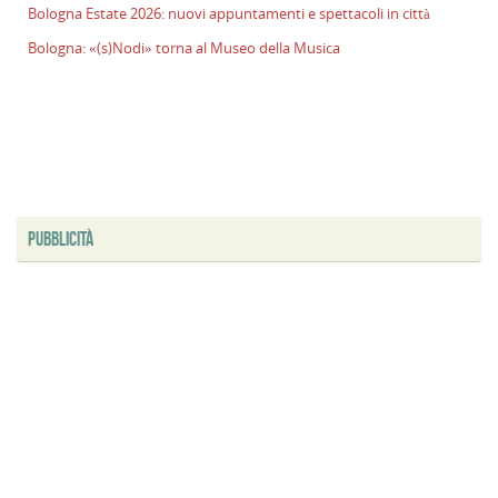
Bologna Estate 2026: nuovi appuntamenti e spettacoli in città
l
s
Bologna: «(s)Nodi» torna al Museo della Musica
P
v
ai
l
B
E
2
PUBBLICITÀ
n
a
e
s
i
ci