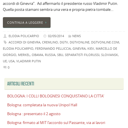
accordi di Ginevra”. Ad affermarlo il presidente russo Vladimir Putin.
B
Quella posta stamani sembra una vera e propria pietra tombale…
C
L
CONTINUA A LEGGERE
C
B
ELODIA POLICARPIO
02/05/2014
NEWS
c
ACCORDI DI GINEVRA
,
CREMLINO
,
DGTV
,
DGTVONLINE
,
DGTVONLINE.COM
,
la
ELODIA POLICARPIO
,
FERDINANDO PELLICCIA
,
GINEVRA
,
KIEV
,
MARCELLO DE
n
GIORGIO
,
MERKEL
,
OBAMA
,
RUSSIA
,
SBU
,
SEPARATISTI FILORUSSI
,
SLOVIANSK
,
U
UE
,
USA
,
VLADIMIR PUTIN
H
0
B
:
p
ARTICOLI RECENTI
il
2
BOLOGNA: I COLLI BOLOGNESI CONQUISTANO LA CITTA’
a
Bologna: completata la nuova Unipol Hall
B
Bologna : presentato il 2 agosto
f
al
Bologna: firmato al MIT l’accordo sul Passante, via ai lavori
M