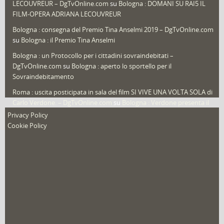
LECOUVREUR – DgTvOnline.com
su
Bologna : DOMANI SU RAI5 IL
That's Bologna Magazine
(25)
FILM-OPERA ADRIANA LECOUVREUR
Veneto
(12)
Bologna : consegna del Premio Tina Anselmi 2019 – DgTvOnline.com
Video (archivio)
(263)
su
Bologna : il Premio Tina Anselmi
Video in primo piano
(6)
Bologna : un Protocollo per i cittadini sovraindebitati –
DgTvOnline.com
su
Bologna : aperto lo sportello per il
Sovraindebitamento
Roma : uscita posticipata in sala del film SI VIVE UNA VOLTA SOLA di
Carlo Verdone. – DgTvOnline.com
su
Bologna : Verdone presenta il
nuovo film
Privacy Policy
Cookie Policy