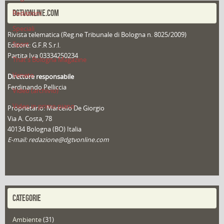
DGTVONLINE.COM
Redazioni
Speciali
Rivista telematica (Reg.ne Tribunale di Bologna n. 8025/2009)
Sport
Editore: G.F.R S.r.l.
Partita Iva 03334250234
That's Bologna Magazine
Veneto
Direttore responsabile
Ferdinando Pelliccia
Video (archivio)
Video in primo piano
Proprietario: Marcello De Giorgio
Via A. Costa, 78
40134 Bologna (BO) Italia
E-mail: redazione@dgtvonline.com
CATEGORIE
Ambiente
(31)