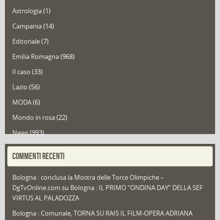
Astrologia
(1)
Campania
(14)
Editoriale
(7)
Emilia Romagna
(968)
Il caso
(33)
Lazio
(56)
MODA
(6)
Mondo in rosa
(22)
News
(993)
Portfolio
(1)
COMMENTI RECENTI
Puglia
(30)
Bologna : conclusa la Mostra delle Torce Olimpiche –
Redazioni
(1.049)
DgTvOnline.com
su
Bologna : IL PRIMO “ONDINA DAY” DELLA SEF
Speciali
(22)
VIRTUS AL PALADOZZA
Sport
(61)
Bologna : Comunale, TORNA SU RAI5 IL FILM-OPERA ADRIANA