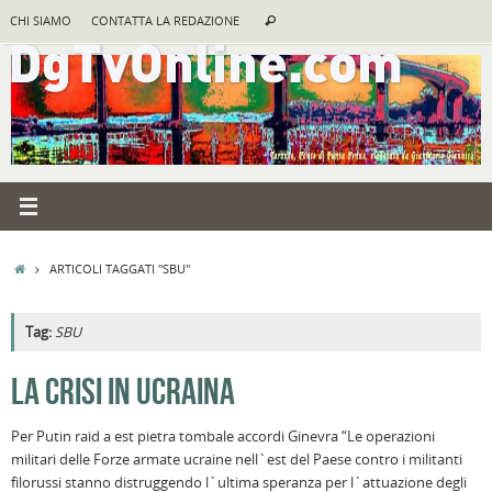
Vai
Cerca:
CHI SIAMO
CONTATTA LA REDAZIONE
Cerca
al
contenuto
HOME
ARTICOLI TAGGATI "SBU"
Tag:
SBU
A
LA CRISI IN UCRAINA
R
Per Putin raid a est pietra tombale accordi Ginevra “Le operazioni
B
militari delle Forze armate ucraine nell`est del Paese contro i militanti
I
filorussi stanno distruggendo l`ultima speranza per l`attuazione degli
C