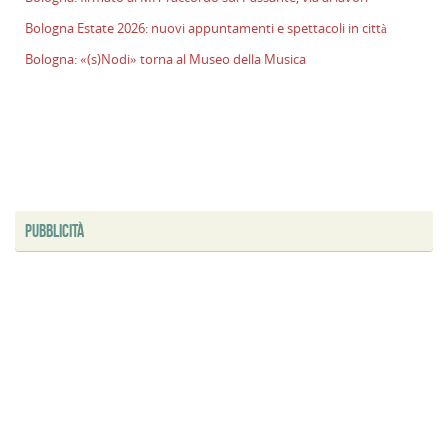
l
Bologna Estate 2026: nuovi appuntamenti e spettacoli in città
s
Bologna: «(s)Nodi» torna al Museo della Musica
P
v
ai
l
B
E
2
n
PUBBLICITÀ
a
e
s
i
ci