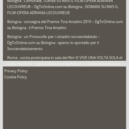
Bologna : Comunale, TORNA SU RAI5 IL FILM-OPERA ADRIANA
LECOUVREUR – DgTvOnline.com
su
Bologna : DOMANI SU RAI5 IL
That's Bologna Magazine
(25)
FILM-OPERA ADRIANA LECOUVREUR
Veneto
(12)
Bologna : consegna del Premio Tina Anselmi 2019 – DgTvOnline.com
Video (archivio)
(263)
su
Bologna : il Premio Tina Anselmi
Video in primo piano
(6)
Bologna : un Protocollo per i cittadini sovraindebitati –
DgTvOnline.com
su
Bologna : aperto lo sportello per il
Sovraindebitamento
Roma : uscita posticipata in sala del film SI VIVE UNA VOLTA SOLA di
Carlo Verdone. – DgTvOnline.com
su
Bologna : Verdone presenta il
nuovo film
Privacy Policy
Cookie Policy