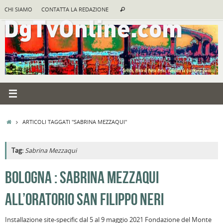
Vai
Cerca:
CHI SIAMO
CONTATTA LA REDAZIONE
Cerca
al
contenuto
HOME
ARTICOLI TAGGATI "SABRINA MEZZAQUI"
Tag:
Sabrina Mezzaqui
A
BOLOGNA : SABRINA MEZZAQUI
R
ALL’ORATORIO SAN FILIPPO NERI
B
I
Installazione site-specific dal 5 al 9 maggio 2021 Fondazione del Monte
C