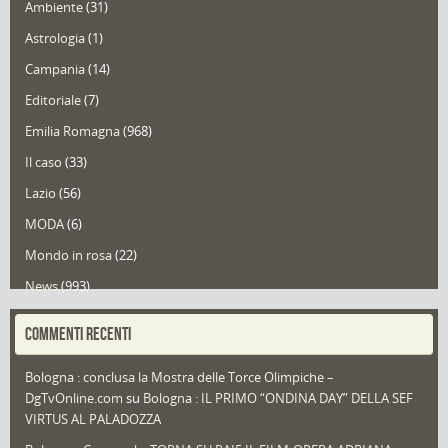
Ambiente
(31)
Astrologia
(1)
Campania
(14)
Editoriale
(7)
Emilia Romagna
(968)
Il caso
(33)
Lazio
(56)
MODA
(6)
Mondo in rosa
(22)
News
(993)
Portfolio
(1)
COMMENTI RECENTI
Puglia
(30)
Bologna : conclusa la Mostra delle Torce Olimpiche –
Redazioni
(1.049)
DgTvOnline.com
su
Bologna : IL PRIMO “ONDINA DAY” DELLA SEF
Speciali
(22)
VIRTUS AL PALADOZZA
Sport
(61)