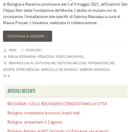
di Bologna e Ravenna promuove dal 5 al 9 maggio 2021, all’Oratorio San
B
Filippo Neri della Fondazione del Monte, L’abilità di mutare con le
C
circostanze, l’installazione site-specific di Sabrina Mezzaqui a cura di
L
Maura Pozzati. L’iniziativa, realizzata in collaborazione…
C
B
CONTINUA A LEGGERE
c
la
MDG
05/05/2021
n
EMILIA ROMAGNA
,
REDAZIONI
,
VIDEO (ARCHIVIO)
U
BEATRICE CALIN
,
DGTVONLINE
,
DGTVONLINE.COM
,
FONDAZIONE DEL
H
MONTE
,
INTER MEDIUM
,
MARCELLO DE GIORGIO
,
SABRINA MEZZAQUI
B
0
:
p
ARTICOLI RECENTI
il
2
a
BOLOGNA: I COLLI BOLOGNESI CONQUISTANO LA CITTA’
B
Bologna: completata la nuova Unipol Hall
f
Bologna : presentato il 2 agosto
al
M
Bologna: firmato al MIT l’accordo sul Passante, via ai lavori