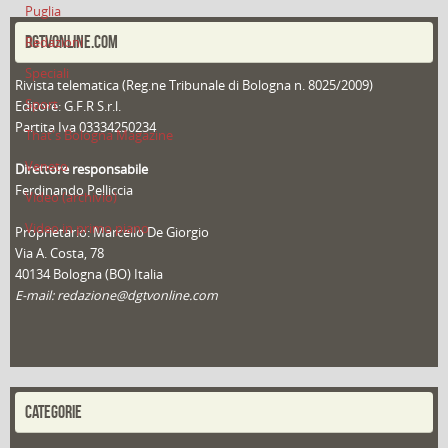
Puglia
DGTVONLINE.COM
Redazioni
Speciali
Rivista telematica (Reg.ne Tribunale di Bologna n. 8025/2009)
Sport
Editore: G.F.R S.r.l.
Partita Iva 03334250234
That's Bologna Magazine
Veneto
Direttore responsabile
Ferdinando Pelliccia
Video (archivio)
Video in primo piano
Proprietario: Marcello De Giorgio
Via A. Costa, 78
40134 Bologna (BO) Italia
E-mail: redazione@dgtvonline.com
CATEGORIE