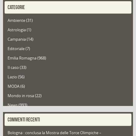
CATEGORIE
Ambiente
(31)
Astrologia
(1)
Campania
(14)
Editoriale
(7)
Emilia Romagna
(968)
Il caso
(33)
Lazio
(56)
MODA
(6)
Mondo in rosa
(22)
News
(993)
Portfolio
(1)
COMMENTI RECENTI
Puglia
(30)
Bologna : conclusa la Mostra delle Torce Olimpiche –
Redazioni
(1.049)