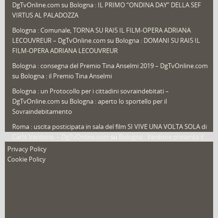
DgTvOnline.com
su
Bologna : IL PRIMO “ONDINA DAY” DELLA SEF
Speciali
(22)
VIRTUS AL PALADOZZA
Sport
(61)
Bologna : Comunale, TORNA SU RAI5 IL FILM-OPERA ADRIANA
LECOUVREUR – DgTvOnline.com
su
Bologna : DOMANI SU RAI5 IL
That's Bologna Magazine
(25)
FILM-OPERA ADRIANA LECOUVREUR
Veneto
(12)
Bologna : consegna del Premio Tina Anselmi 2019 – DgTvOnline.com
Video (archivio)
(263)
su
Bologna : il Premio Tina Anselmi
Video in primo piano
(6)
Bologna : un Protocollo per i cittadini sovraindebitati –
DgTvOnline.com
su
Bologna : aperto lo sportello per il
Sovraindebitamento
Roma : uscita posticipata in sala del film SI VIVE UNA VOLTA SOLA di
Carlo Verdone. – DgTvOnline.com
su
Bologna : Verdone presenta il
nuovo film
Privacy Policy
Cookie Policy