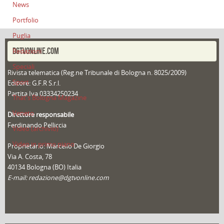
News
Portfolio
Puglia
DGTVONLINE.COM
Redazioni
Speciali
Rivista telematica (Reg.ne Tribunale di Bologna n. 8025/2009)
Sport
Editore: G.F.R S.r.l.
Partita Iva 03334250234
That's Bologna Magazine
Veneto
Direttore responsabile
Ferdinando Pelliccia
Video (archivio)
Video in primo piano
Proprietario: Marcello De Giorgio
Via A. Costa, 78
40134 Bologna (BO) Italia
E-mail: redazione@dgtvonline.com