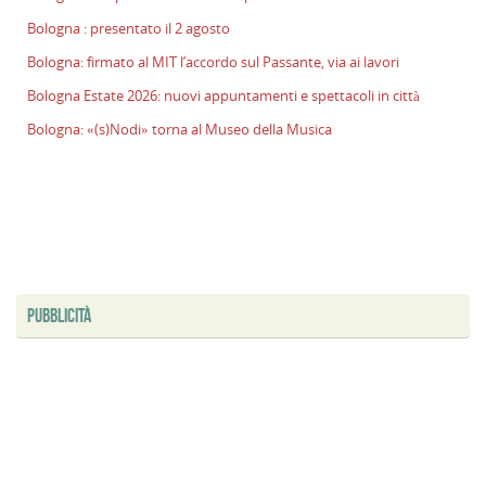
l
Bologna : presentato il 2 agosto
s
Bologna: firmato al MIT l’accordo sul Passante, via ai lavori
P
v
Bologna Estate 2026: nuovi appuntamenti e spettacoli in città
ai
Bologna: «(s)Nodi» torna al Museo della Musica
l
B
E
2
n
a
e
s
PUBBLICITÀ
i
ci