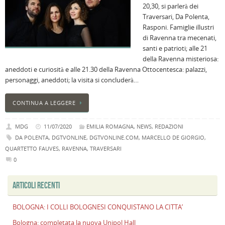
20,30, si parlerà dei
B
Traversari, Da Polenta,
C
Rasponi. Famiglie illustri
L
di Ravenna tra mecenati,
C
santi e patrioti; alle 21
B
della Ravenna misteriosa:
c
aneddoti e curiosità e alle 21.30 della Ravenna Ottocentesca: palazzi,
la
personaggi, aneddoti; la visita si concluderà…
n
U
CONTINUA A LEGGERE
H
B
MDG
11/07/2020
EMILIA ROMAGNA
,
NEWS
,
REDAZIONI
:
DA POLENTA
,
DGTVONLINE
,
DGTVONLINE.COM
,
MARCELLO DE GIORGIO
,
p
QUARTETTO FAUVES
,
RAVENNA
,
TRAVERSARI
il
0
2
a
ARTICOLI RECENTI
B
f
BOLOGNA: I COLLI BOLOGNESI CONQUISTANO LA CITTA’
al
Bologna: completata la nuova Unipol Hall
M