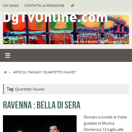
Vai
Cerca:
CHI SIAMO
CONTATTA LA REDAZIONE
Cerca
al
contenuto
HOME
ARTICOLI TAGGATI "QUARTETTO FAUVES"
Tag:
Quartetto Fauves
A
RAVENNA : BELLA DI SERA
R
Domani e lunedì le Visite
B
guidate in Musica
I
Domenica 12 luglio alle
C