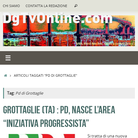
Vai
Cerca:
CHI SIAMO
CONTATTA LA REDAZIONE
Cerca
al
contenuto
HOME
ARTICOLI TAGGATI "PD DI GROTTAGLIE"
Tag:
Pd di Grottaglie
A
GROTTAGLIE (TA) : PD, NASCE L’AREA
R
“INIZIATIVA PROGRESSISTA”
B
I
Si tratta di una nuova
C