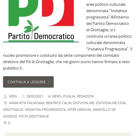
area politico-culturale
B
denominata “Iniziativa
C
progressista” All’interno
L
del Partito Democratico
C
di Grottaglie, si è
B
costituita un’area politico
c
culturale denominata
la
“Iniziativa Progressista”. Il
n
nucleo promotore è costituito da sette componenti del comitato
U
direttivo del Pd di Grottaglie, che nei giorni scorsi hanno firmato e reso
H
pubblico il…
B
:
CONTINUA A LEGGERE
p
il
MDG
28/02/2021
NEWS
,
PUGLIA
,
REDAZIONI
2
ANNA RITA PALMISANI
,
BEATRICE CALIN
,
DGTVONLINE
,
DGTVONLINE.COM
,
a
GROTTAGLIE
,
INIZIATIVA PROGRESSISTA
,
INTER MEDIUM
,
MARCELLO DE
B
GIORGIO
,
PD DI GROTTAGLIE
f
0
al
M