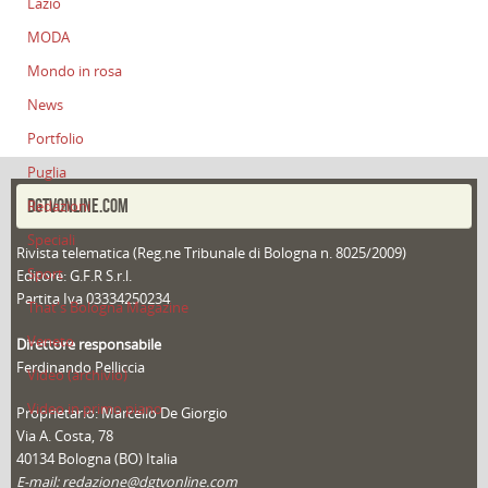
Lazio
MODA
Mondo in rosa
News
Portfolio
Puglia
DGTVONLINE.COM
Redazioni
Speciali
Rivista telematica (Reg.ne Tribunale di Bologna n. 8025/2009)
Sport
Editore: G.F.R S.r.l.
Partita Iva 03334250234
That's Bologna Magazine
Veneto
Direttore responsabile
Ferdinando Pelliccia
Video (archivio)
Video in primo piano
Proprietario: Marcello De Giorgio
Via A. Costa, 78
40134 Bologna (BO) Italia
E-mail: redazione@dgtvonline.com