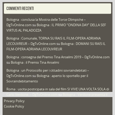
Portfolio
(1)
COMMENTI RECENTI
Puglia
(30)
Bologna : conclusa la Mostra delle Torce Olimpiche –
Redazioni
(1.049)
DgTvOnline.com
su
Bologna : IL PRIMO “ONDINA DAY” DELLA SEF
Speciali
(22)
VIRTUS AL PALADOZZA
Sport
(61)
Bologna : Comunale, TORNA SU RAI5 IL FILM-OPERA ADRIANA
LECOUVREUR – DgTvOnline.com
su
Bologna : DOMANI SU RAI5 IL
That's Bologna Magazine
(25)
FILM-OPERA ADRIANA LECOUVREUR
Veneto
(12)
Bologna : consegna del Premio Tina Anselmi 2019 – DgTvOnline.com
Video (archivio)
(263)
su
Bologna : il Premio Tina Anselmi
Video in primo piano
(6)
Bologna : un Protocollo per i cittadini sovraindebitati –
DgTvOnline.com
su
Bologna : aperto lo sportello per il
Sovraindebitamento
Roma : uscita posticipata in sala del film SI VIVE UNA VOLTA SOLA di
Carlo Verdone. – DgTvOnline.com
su
Bologna : Verdone presenta il
nuovo film
Privacy Policy
Cookie Policy