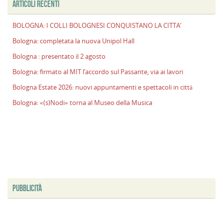
ARTICOLI RECENTI
l
s
BOLOGNA: I COLLI BOLOGNESI CONQUISTANO LA CITTA’
P
v
Bologna: completata la nuova Unipol Hall
ai
Bologna : presentato il 2 agosto
l
Bologna: firmato al MIT l’accordo sul Passante, via ai lavori
B
E
Bologna Estate 2026: nuovi appuntamenti e spettacoli in città
2
Bologna: «(s)Nodi» torna al Museo della Musica
n
a
e
s
i
ci
PUBBLICITÀ