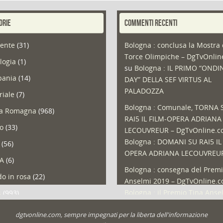
ORIE
COMMENTI RECENTI
ente
(31)
Bologna : conclusa la Mostra 
Torce Olimpiche – DgTvOnli
logia
(1)
su
Bologna : IL PRIMO “ONDI
ania
(14)
DAY” DELLA SEF VIRTUS AL
PALADOZZA
riale
(7)
Bologna : Comunale, TORNA 
ia Romagna
(968)
RAI5 IL FILM-OPERA ADRIANA
so
(33)
LECOUVREUR – DgTvOnline.
Bologna : DOMANI SU RAI5 IL
(56)
OPERA ADRIANA LECOUVREU
A
(6)
Bologna : consegna del Premi
o in rosa
(22)
Anselmi 2019 – DgTvOnline.
Bologna : il Premio Tina Anse
s
(993)
Bologna : un Protocollo per i
olio
(1)
dgtvonline.com, sempre impegnati per la liberta dell'informazione
cittadini sovraindebitati –