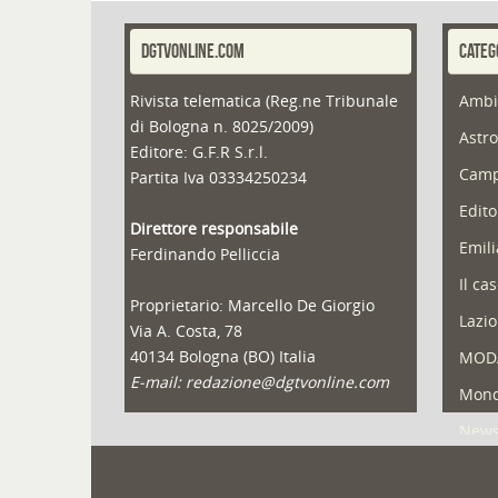
DGTVONLINE.COM
CATEG
Rivista telematica (Reg.ne Tribunale
Ambi
di Bologna n. 8025/2009)
Astro
Editore: G.F.R S.r.l.
Camp
Partita Iva 03334250234
Edito
Direttore responsabile
Emil
Ferdinando Pelliccia
Il ca
Proprietario: Marcello De Giorgio
Lazio
Via A. Costa, 78
40134 Bologna (BO) Italia
MOD
E-mail: redazione@dgtvonline.com
Mond
New
Portf