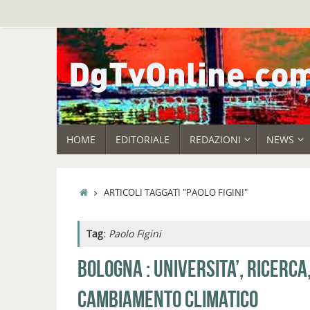
Vai
al
contenuto
VAI
HOME
EDITORIALE
REDAZIONI
NEWS
AL
CONTENUTO
HOME
ARTICOLI TAGGATI "PAOLO FIGINI"
Tag:
Paolo Figini
BOLOGNA : UNIVERSITA’, RICERCA
CAMBIAMENTO CLIMATICO