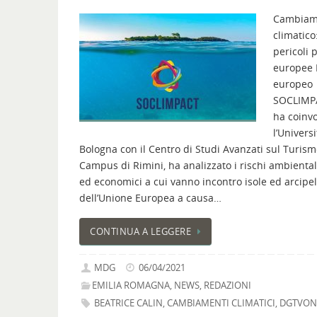
Cambiam
climatico
pericoli p
europee I
europeo
SOCLIMP
ha coinv
l’Universi
Bologna con il Centro di Studi Avanzati sul Turism
Campus di Rimini, ha analizzato i rischi ambientali
ed economici a cui vanno incontro isole ed arcipe
dell’Unione Europea a causa…
CONTINUA A LEGGERE
MDG
06/04/2021
EMILIA ROMAGNA
,
NEWS
,
REDAZIONI
BEATRICE CALIN
,
CAMBIAMENTI CLIMATICI
,
DGTVON