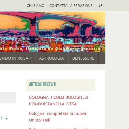
Cerca:
CHI SIAMO
CONTATTA LA REDAZIONE
Cerca
ONDO IN ROSA
ASTROLOGIA
BENESSERE
ARTICOLI RECENTI
BOLOGNA: I COLLI BOLOGNESI
CONQUISTANO LA CITTA’
Bologna: completata la nuova
TTA’
Unipol Hall