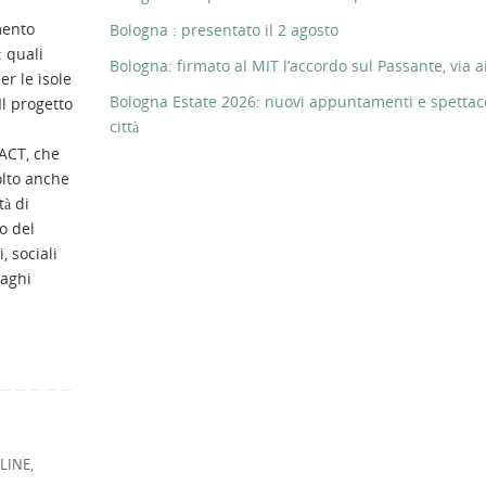
ento
Bologna : presentato il 2 agosto
: quali
Bologna: firmato al MIT l’accordo sul Passante, via ai
er le isole
Bologna Estate 2026: nuovi appuntamenti e spettaco
l progetto
città
ACT, che
olto anche
tà di
o del
, sociali
laghi
LINE
,