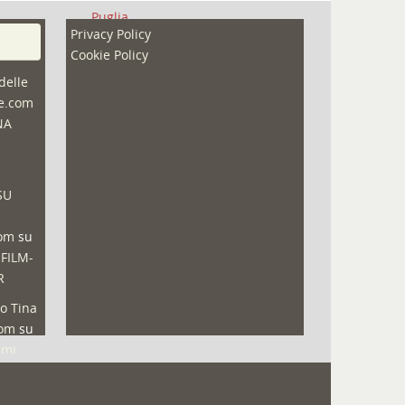
Puglia
Privacy Policy
Redazioni
Cookie Policy
Speciali
delle
ne.com
Sport
NA
That's Bologna Magazine
Veneto
SU
Video (archivio)
Video in primo piano
com
su
 FILM-
R
o Tina
com
su
lmi