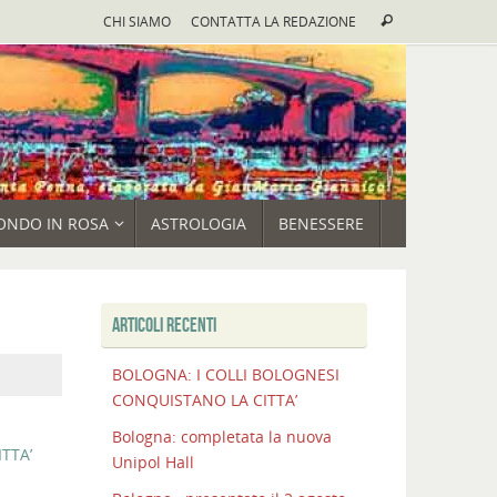
Cerca:
CHI SIAMO
CONTATTA LA REDAZIONE
Cerca
ONDO IN ROSA
ASTROLOGIA
BENESSERE
ARTICOLI RECENTI
BOLOGNA: I COLLI BOLOGNESI
CONQUISTANO LA CITTA’
Bologna: completata la nuova
TTA’
Unipol Hall