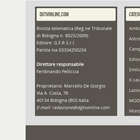
DGTVONLINE.COM
CATEG
Rivista telematica (Reg.ne Tribunale
Ambi
di Bologna n. 8025/2009)
Astro
Editore: G.F.R S.r.l.
Camp
Partita Iva 03334250234
Edito
Direttore responsabile
Emil
Ferdinando Pelliccia
Il ca
Proprietario: Marcello De Giorgio
Lazio
Via A. Costa, 78
40134 Bologna (BO) Italia
MOD
E-mail: redazione@dgtvonline.com
Mond
New
Portf