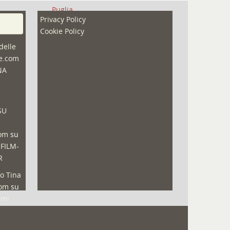
Puglia
Privacy Policy
Redazioni
Cookie Policy
Speciali
delle
ne.com
Sport
NA
That's Bologna Magazine
Veneto
SU
Video (archivio)
Video in primo piano
com
su
 FILM-
R
o Tina
com
su
lmi