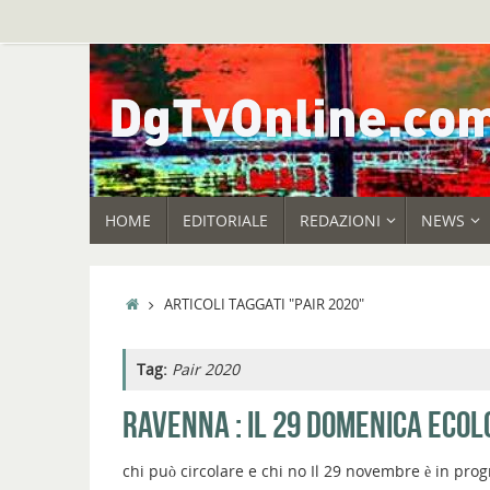
Vai
al
contenuto
VAI
HOME
EDITORIALE
REDAZIONI
NEWS
AL
CONTENUTO
HOME
ARTICOLI TAGGATI "PAIR 2020"
Tag:
Pair 2020
RAVENNA : IL 29 DOMENICA ECOL
chi può circolare e chi no Il 29 novembre è in pr