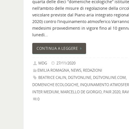
quarta delle dieci “domeniche ecologiche” istituit
nell’ambito delle misure di regolazione della circo
veicolare previste dal Piano aria integrato regional
2020) contro l’inquinamento atmosferico.Varranno
medesimi provvedimenti in vigore fino al 10 genn
lunedì…
CONTINUA A LEGGERE
MDG
27/11/2020
EMILIA ROMAGNA
,
NEWS
,
REDAZIONI
BEATRICE CALIN
,
DGTVONLINE
,
DGTVONLINE.COM
,
DOMENICHE ECOLOGICHE
,
INQUINAMENTO ATMOSFER
INTER MEDIUM
,
MARCELLO DE GIORGIO
,
PAIR 2020
,
RA
0