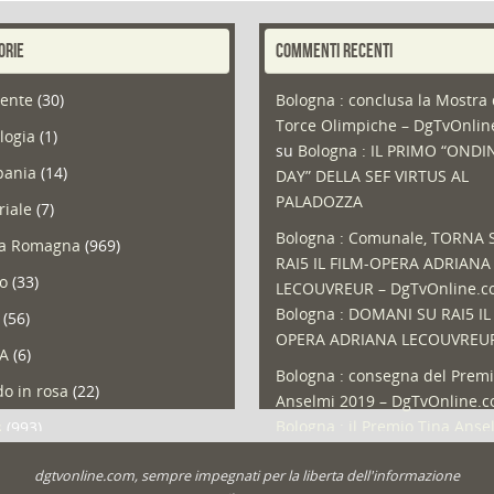
ORIE
COMMENTI RECENTI
ente
(30)
Bologna : conclusa la Mostra 
Torce Olimpiche – DgTvOnli
logia
(1)
su
Bologna : IL PRIMO “ONDI
ania
(14)
DAY” DELLA SEF VIRTUS AL
PALADOZZA
riale
(7)
Bologna : Comunale, TORNA 
ia Romagna
(969)
RAI5 IL FILM-OPERA ADRIANA
so
(33)
LECOUVREUR – DgTvOnline.
Bologna : DOMANI SU RAI5 IL
(56)
OPERA ADRIANA LECOUVREU
A
(6)
Bologna : consegna del Premi
o in rosa
(22)
Anselmi 2019 – DgTvOnline.
Bologna : il Premio Tina Anse
s
(993)
Bologna : un Protocollo per i
olio
(1)
dgtvonline.com, sempre impegnati per la liberta dell'informazione
cittadini sovraindebitati –