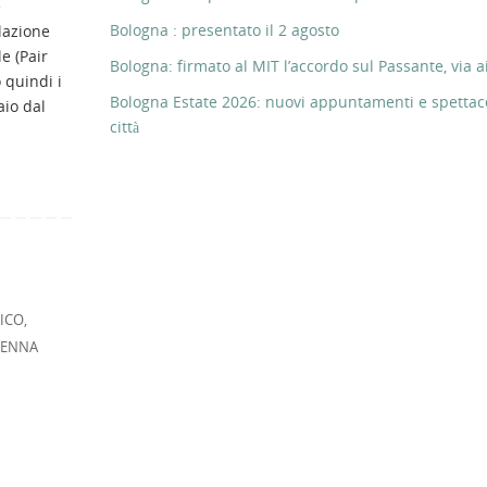
e
Bologna : presentato il 2 agosto
lazione
e (Pair
Bologna: firmato al MIT l’accordo sul Passante, via ai
 quindi i
Bologna Estate 2026: nuovi appuntamenti e spettaco
aio dal
città
ICO
,
VENNA