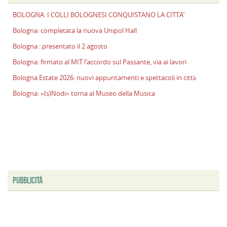
l
BOLOGNA: I COLLI BOLOGNESI CONQUISTANO LA CITTA’
s
P
Bologna: completata la nuova Unipol Hall
v
Bologna : presentato il 2 agosto
ai
Bologna: firmato al MIT l’accordo sul Passante, via ai lavori
l
Bologna Estate 2026: nuovi appuntamenti e spettacoli in città
B
E
Bologna: «(s)Nodi» torna al Museo della Musica
2
n
a
e
s
i
ci
PUBBLICITÀ