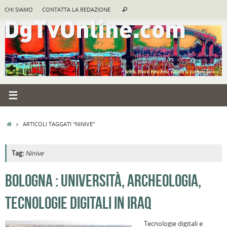
Vai
Cerca:
CHI SIAMO
CONTATTA LA REDAZIONE
Cerca
al
contenuto
HOME
ARTICOLI TAGGATI "NINIVE"
Tag:
Ninive
A
BOLOGNA : UNIVERSITÀ, ARCHEOLOGIA,
R
TECNOLOGIE DIGITALI IN IRAQ
B
I
Tecnologie digitali e
C