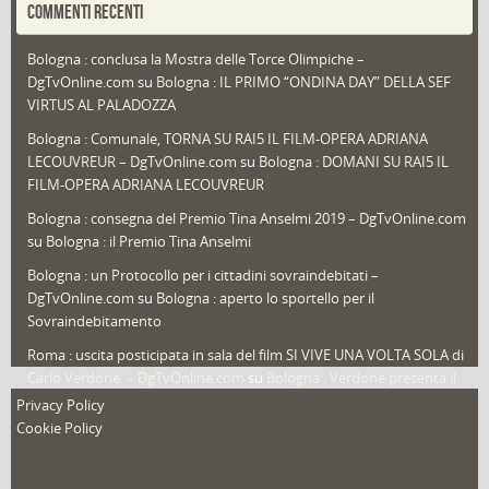
COMMENTI RECENTI
Puglia
(30)
Bologna : conclusa la Mostra delle Torce Olimpiche –
Redazioni
(1.049)
DgTvOnline.com
su
Bologna : IL PRIMO “ONDINA DAY” DELLA SEF
Speciali
(22)
VIRTUS AL PALADOZZA
Sport
(61)
Bologna : Comunale, TORNA SU RAI5 IL FILM-OPERA ADRIANA
LECOUVREUR – DgTvOnline.com
su
Bologna : DOMANI SU RAI5 IL
That's Bologna Magazine
(25)
FILM-OPERA ADRIANA LECOUVREUR
Veneto
(12)
Bologna : consegna del Premio Tina Anselmi 2019 – DgTvOnline.com
Video (archivio)
(263)
su
Bologna : il Premio Tina Anselmi
Video in primo piano
(6)
Bologna : un Protocollo per i cittadini sovraindebitati –
DgTvOnline.com
su
Bologna : aperto lo sportello per il
Sovraindebitamento
Roma : uscita posticipata in sala del film SI VIVE UNA VOLTA SOLA di
Carlo Verdone. – DgTvOnline.com
su
Bologna : Verdone presenta il
nuovo film
Privacy Policy
Cookie Policy