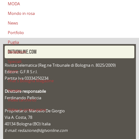
MODA
Mondo in rosa
News
Portfolio
Puglia
DGTVONLINE.COM
Redazioni
Speciali
Rivista telematica (Reg.ne Tribunale di Bologna n. 8025/2009)
Sport
Editore: G.F.R S.r.l.
Partita Iva 03334250234
That's Bologna Magazine
Veneto
Direttore responsabile
Ferdinando Pelliccia
Video (archivio)
Video in primo piano
Proprietario: Marcello De Giorgio
Via A. Costa, 78
40134 Bologna (BO) Italia
E-mail: redazione@dgtvonline.com