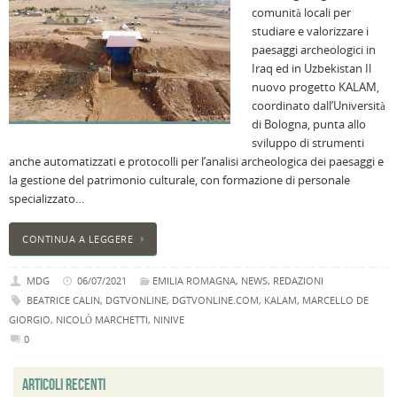
comunità locali per
B
studiare e valorizzare i
C
paesaggi archeologici in
L
Iraq ed in Uzbekistan Il
C
nuovo progetto KALAM,
B
coordinato dall’Università
c
di Bologna, punta allo
la
sviluppo di strumenti
n
anche automatizzati e protocolli per l’analisi archeologica dei paesaggi e
U
la gestione del patrimonio culturale, con formazione di personale
H
specializzato…
B
:
CONTINUA A LEGGERE
p
il
MDG
06/07/2021
EMILIA ROMAGNA
,
NEWS
,
REDAZIONI
2
BEATRICE CALIN
,
DGTVONLINE
,
DGTVONLINE.COM
,
KALAM
,
MARCELLO DE
a
GIORGIO
,
NICOLÒ MARCHETTI
,
NINIVE
B
0
f
al
ARTICOLI RECENTI
M