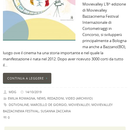
Movievalley L’8^ edizione
B
di Movievalley
C
Bazzacinema Festival
L
Internazionale di
C
Cortometraggi in
B
Concorso, si svilupperà
c
principalmente a Bologna
la
ma anche a Bazzano(BO),
n
luogo ove il cinema ha una storia importante e nel quale la
U
manifestazione è nata nel 2012. Dopo aver ricevuto 3000 corti da tutto
H
il…
B
:
CONTINUA A LEGGERE
p
il
MDG
14/10/2019
2
EMILIA ROMAGNA
,
NEWS
,
REDAZIONI
,
VIDEO (ARCHIVIO)
a
DGTVONLINE
,
MARCELLO DE GIORGIO
,
MOVIEVALLEY
,
MOVIEVALLEY
B
BAZZACINEMA FESTIVAL
,
SUSANNA ZACCARIA
f
0
al
M