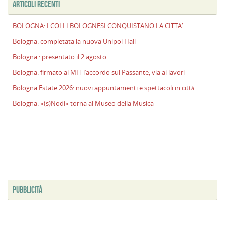
ARTICOLI RECENTI
l
s
BOLOGNA: I COLLI BOLOGNESI CONQUISTANO LA CITTA’
P
v
Bologna: completata la nuova Unipol Hall
ai
Bologna : presentato il 2 agosto
l
Bologna: firmato al MIT l’accordo sul Passante, via ai lavori
B
E
Bologna Estate 2026: nuovi appuntamenti e spettacoli in città
2
Bologna: «(s)Nodi» torna al Museo della Musica
n
a
e
s
i
ci
PUBBLICITÀ