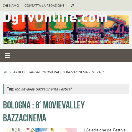
Vai
Cerca:
CHI SIAMO
CONTATTA LA REDAZIONE
Cerca
al
contenuto
HOME
ARTICOLI TAGGATI "MOVIEVALLEY BAZZACINEMA FESTIVAL"
Tag:
Movievalley Bazzacinema Festival
A
BOLOGNA : 8° MOVIEVALLEY
R
BAZZACINEMA
B
I
L’8a edizione del Festival
C