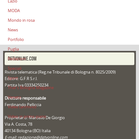
Lazio
MODA
Mondo in rosa
News
Portfolio
Puglia
DGTVONLINE.COM
Redazioni
Speciali
Rivista telematica (Reg.ne Tribunale di Bologna n. 8025/2009)
Sport
Editore: G.F.R S.r.l.
Partita Iva 03334250234
That's Bologna Magazine
Veneto
Direttore responsabile
Ferdinando Pelliccia
Video (archivio)
Video in primo piano
Proprietario: Marcello De Giorgio
Via A. Costa, 78
40134 Bologna (BO) Italia
E-mail: redazione@dgtvonline.com