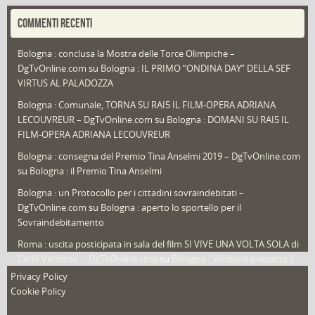
Portfolio
(1)
COMMENTI RECENTI
Puglia
(30)
Bologna : conclusa la Mostra delle Torce Olimpiche –
Redazioni
(1.050)
DgTvOnline.com
su
Bologna : IL PRIMO “ONDINA DAY” DELLA SEF
Speciali
(22)
VIRTUS AL PALADOZZA
Sport
(61)
Bologna : Comunale, TORNA SU RAI5 IL FILM-OPERA ADRIANA
LECOUVREUR – DgTvOnline.com
su
Bologna : DOMANI SU RAI5 IL
That's Bologna Magazine
(25)
FILM-OPERA ADRIANA LECOUVREUR
Veneto
(12)
Bologna : consegna del Premio Tina Anselmi 2019 – DgTvOnline.com
Video (archivio)
(263)
su
Bologna : il Premio Tina Anselmi
Video in primo piano
(6)
Bologna : un Protocollo per i cittadini sovraindebitati –
DgTvOnline.com
su
Bologna : aperto lo sportello per il
Sovraindebitamento
Roma : uscita posticipata in sala del film SI VIVE UNA VOLTA SOLA di
Carlo Verdone. – DgTvOnline.com
su
Bologna : Verdone presenta il
nuovo film
Privacy Policy
Cookie Policy