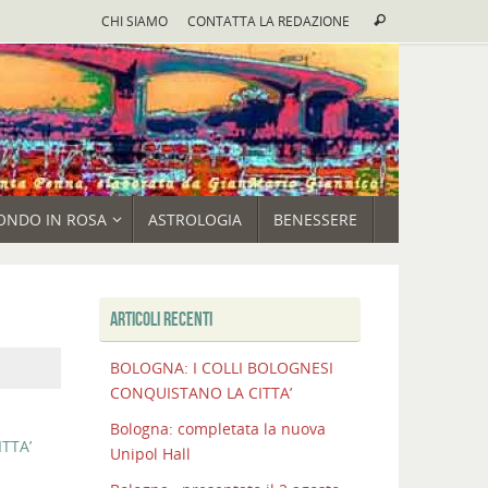
Cerca:
CHI SIAMO
CONTATTA LA REDAZIONE
Cerca
ONDO IN ROSA
ASTROLOGIA
BENESSERE
ARTICOLI RECENTI
BOLOGNA: I COLLI BOLOGNESI
CONQUISTANO LA CITTA’
Bologna: completata la nuova
TTA’
Unipol Hall