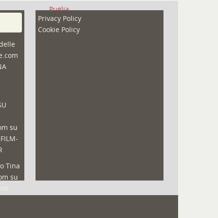
Puglia
Privacy Policy
Redazioni
Cookie Policy
Speciali
delle
ne.com
Sport
NA
That's Bologna Magazine
Veneto
SU
Video (archivio)
Video in primo piano
com
su
 FILM-
R
o Tina
com
su
lmi