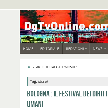
Vai
al
contenuto
VAI
HOME
EDITORIALE
REDAZIONI
NEWS
AL
CONTENUTO
HOME
ARTICOLI TAGGATI "MOSUL"
Tag:
Mosul
BOLOGNA : IL FESTIVAL DEI DIRITT
UMANI