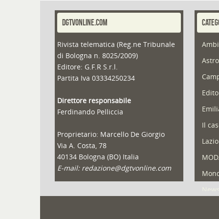
DGTVONLINE.COM
CATEG
Rivista telematica (Reg.ne Tribunale
Ambi
di Bologna n. 8025/2009)
Astro
Editore: G.F.R S.r.l.
Camp
Partita Iva 03334250234
Edito
Direttore responsabile
Emil
Ferdinando Pelliccia
Il ca
Proprietario: Marcello De Giorgio
Lazio
Via A. Costa, 78
40134 Bologna (BO) Italia
MOD
E-mail: redazione@dgtvonline.com
Mond
New
Portf