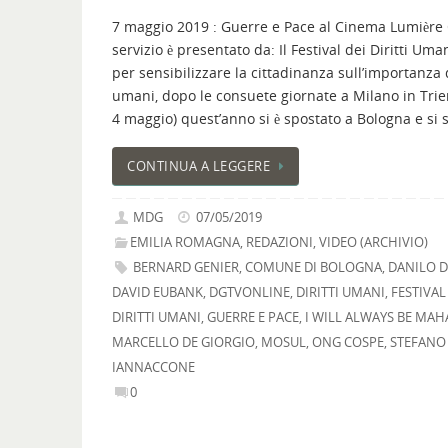
7 maggio 2019 : Guerre e Pace al Cinema Lumière
servizio è presentato da: Il Festival dei Diritti Uma
per sensibilizzare la cittadinanza sull’importanza d
umani, dopo le consuete giornate a Milano in Trie
4 maggio) quest’anno si è spostato a Bologna e si
CONTINUA A LEGGERE
MDG
07/05/2019
EMILIA ROMAGNA
,
REDAZIONI
,
VIDEO (ARCHIVIO)
BERNARD GENIER
,
COMUNE DI BOLOGNA
,
DANILO D
DAVID EUBANK
,
DGTVONLINE
,
DIRITTI UMANI
,
FESTIVAL
DIRITTI UMANI
,
GUERRE E PACE
,
I WILL ALWAYS BE MAH
MARCELLO DE GIORGIO
,
MOSUL
,
ONG COSPE
,
STEFANO
IANNACCONE
0