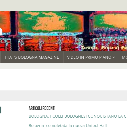
THAT’S BOLOGNA MAGAZINE
VIDEO IN PRIMO PIANO
M
I
ARTICOLI RECENTI
BOLOGNA: I COLLI BOLOGNESI CONQUISTANO LA CI
Bologna: completata la nuova Unipol Hall