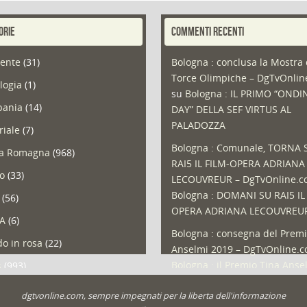
ORIE
COMMENTI RECENTI
ente
(31)
Bologna : conclusa la Mostra 
Torce Olimpiche – DgTvOnli
logia
(1)
su
Bologna : IL PRIMO “ONDI
ania
(14)
DAY” DELLA SEF VIRTUS AL
PALADOZZA
riale
(7)
Bologna : Comunale, TORNA 
ia Romagna
(968)
RAI5 IL FILM-OPERA ADRIANA
so
(33)
LECOUVREUR – DgTvOnline.
Bologna : DOMANI SU RAI5 IL
(56)
OPERA ADRIANA LECOUVREU
A
(6)
Bologna : consegna del Premi
o in rosa
(22)
Anselmi 2019 – DgTvOnline.
Bologna : il Premio Tina Anse
s
(993)
Bologna : un Protocollo per i
olio
(1)
dgtvonline.com, sempre impegnati per la liberta dell'informazione
cittadini sovraindebitati –