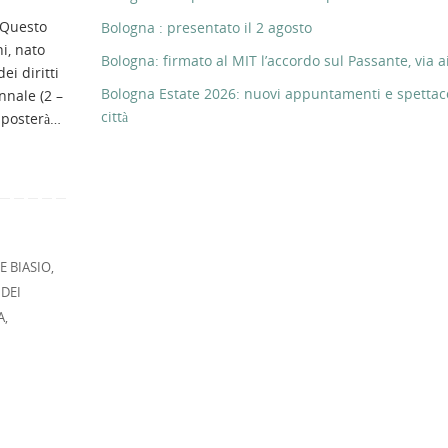
 Questo
Bologna : presentato il 2 agosto
ni, nato
Bologna: firmato al MIT l’accordo sul Passante, via ai
ei diritti
Bologna Estate 2026: nuovi appuntamenti e spettaco
nnale (2 –
città
 sposterà…
E BIASIO
,
 DEI
A
,