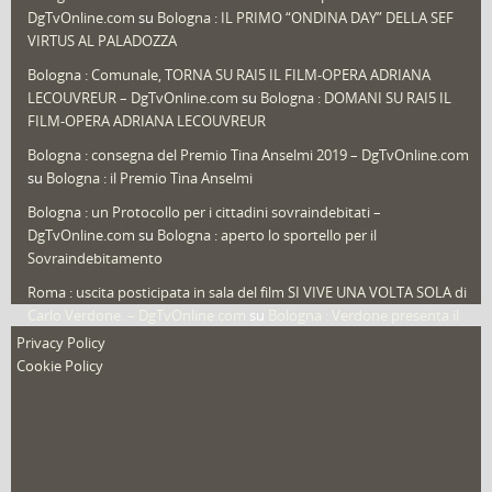
DgTvOnline.com
su
Bologna : IL PRIMO “ONDINA DAY” DELLA SEF
Speciali
(22)
VIRTUS AL PALADOZZA
Sport
(61)
Bologna : Comunale, TORNA SU RAI5 IL FILM-OPERA ADRIANA
LECOUVREUR – DgTvOnline.com
su
Bologna : DOMANI SU RAI5 IL
That's Bologna Magazine
(25)
FILM-OPERA ADRIANA LECOUVREUR
Veneto
(12)
Bologna : consegna del Premio Tina Anselmi 2019 – DgTvOnline.com
Video (archivio)
(263)
su
Bologna : il Premio Tina Anselmi
Video in primo piano
(6)
Bologna : un Protocollo per i cittadini sovraindebitati –
DgTvOnline.com
su
Bologna : aperto lo sportello per il
Sovraindebitamento
Roma : uscita posticipata in sala del film SI VIVE UNA VOLTA SOLA di
Carlo Verdone. – DgTvOnline.com
su
Bologna : Verdone presenta il
nuovo film
Privacy Policy
Cookie Policy