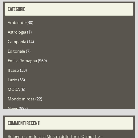
CATEGORIE
Ambiente
(30)
Astrologia
(1)
Campania
(14)
Editoriale
(7)
Emilia Romagna
(969)
Il caso
(33)
Lazio
(56)
MODA
(6)
Mondo in rosa
(22)
News
(993)
Portfolio
(1)
COMMENTI RECENTI
Puglia
(30)
Bologna : conclusa la Mostra delle Torce Olimpiche –
Redazioni
(1.050)