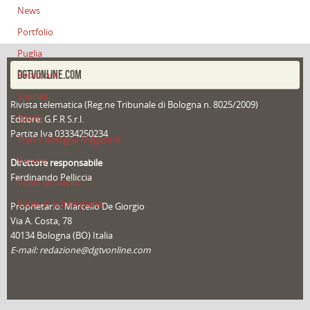
News
Portfolio
Puglia
DGTVONLINE.COM
Redazioni
Speciali
Rivista telematica (Reg.ne Tribunale di Bologna n. 8025/2009)
Sport
Editore: G.F.R S.r.l.
Partita Iva 03334250234
That's Bologna Magazine
Veneto
Direttore responsabile
Ferdinando Pelliccia
Video (archivio)
Video in primo piano
Proprietario: Marcello De Giorgio
Via A. Costa, 78
40134 Bologna (BO) Italia
E-mail: redazione@dgtvonline.com