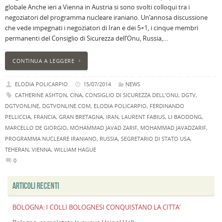
globale Anche ieri a Vienna in Austria si sono svolti colloqui tra i
B
negoziatori del programma nucleare iraniano. Un’annosa discussione
C
che vede impegnati i negoziatori di Iran e dei 5+1, i cinque membri
L
permanenti del Consiglio di Sicurezza dell’Onu, Russia,…
C
B
CONTINUA A LEGGERE
c
la
ELODIA POLICARPIO
15/07/2014
NEWS
n
CATHERINE ASHTON
,
CINA
,
CONSIGLIO DI SICUREZZA DELL’ONU
,
DGTV
,
U
DGTVONLINE
,
DGTVONLINE.COM
,
ELODIA POLICARPIO
,
FERDINANDO
H
PELLICCIA
,
FRANCIA
,
GRAN BRETAGNA
,
IRAN
,
LAURENT FABIUS
,
LI BAODONG
,
B
MARCELLO DE GIORGIO
,
MOHAMMAD JAVAD ZARIF
,
MOHAMMAD JAVADZARIF
,
:
PROGRAMMA NUCLEARE IRANIANO
,
RUSSIA
,
SEGRETARIO DI STATO USA
,
p
TEHERAN
,
VIENNA
,
WILLIAM HAGUE
il
0
2
a
ARTICOLI RECENTI
B
f
BOLOGNA: I COLLI BOLOGNESI CONQUISTANO LA CITTA’
al
M