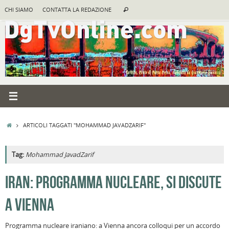
Vai
Cerca:
CHI SIAMO
CONTATTA LA REDAZIONE
Cerca
al
contenuto
HOME
ARTICOLI TAGGATI "MOHAMMAD JAVADZARIF"
Tag:
Mohammad JavadZarif
A
IRAN: PROGRAMMA NUCLEARE, SI DISCUTE
R
A VIENNA
B
I
Programma nucleare iraniano: a Vienna ancora colloqui per un accordo
C