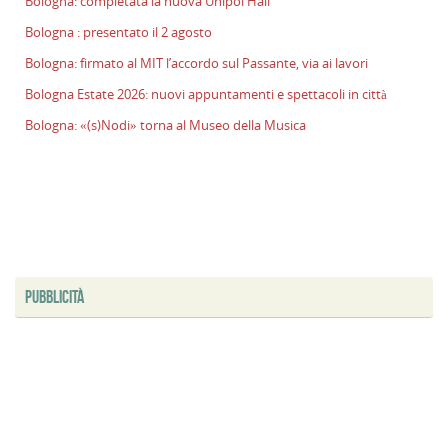
Bologna: completata la nuova Unipol Hall
l
Bologna : presentato il 2 agosto
s
P
Bologna: firmato al MIT l’accordo sul Passante, via ai lavori
v
Bologna Estate 2026: nuovi appuntamenti e spettacoli in città
ai
l
Bologna: «(s)Nodi» torna al Museo della Musica
B
E
2
n
a
e
s
PUBBLICITÀ
i
ci