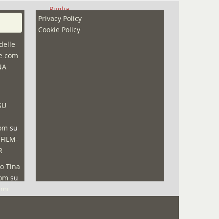
Puglia
Privacy Policy
Redazioni
Cookie Policy
Speciali
delle
ne.com
Sport
NA
That's Bologna Magazine
Veneto
SU
Video (archivio)
Video in primo piano
com
su
 FILM-
R
o Tina
com
su
lmi