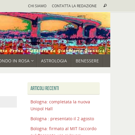
Cerca:
CHI SIAMO
CONTATTA LA REDAZIONE
Cerca
ONDO IN ROSA
ASTROLOGIA
BENESSERE
ARTICOLI RECENTI
Bologna: completata la nuova
Unipol Hall
Bologna : presentato il 2 agosto
Bologna: firmato al MIT l’accordo