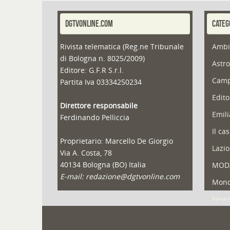
DGTVONLINE.COM
CATEG
Rivista telematica (Reg.ne Tribunale
Ambi
di Bologna n. 8025/2009)
Astro
Editore: G.F.R S.r.l.
Camp
Partita Iva 03334250234
Edito
Direttore responsabile
Emil
Ferdinando Pelliccia
Il ca
Proprietario: Marcello De Giorgio
Lazio
Via A. Costa, 78
40134 Bologna (BO) Italia
MOD
E-mail: redazione@dgtvonline.com
Mond
New
Portf