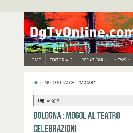
Vai
al
contenuto
VAI
HOME
EDITORIALE
REDAZIONI
NEWS
AL
CONTENUTO
HOME
ARTICOLI TAGGATI "MOGOL"
Tag:
Mogol
BOLOGNA : MOGOL AL TEATRO
CELEBRAZIONI