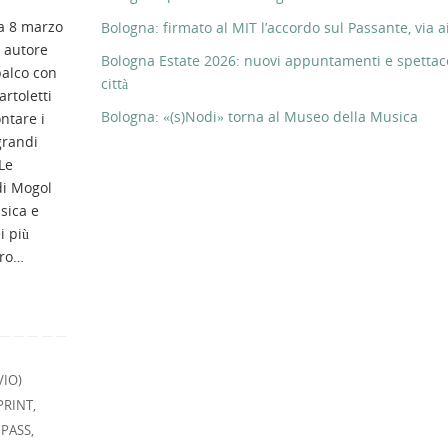
a 8 marzo
Bologna: firmato al MIT l’accordo sul Passante, via ai
e autore
Bologna Estate 2026: nuovi appuntamenti e spettaco
palco con
città
rtoletti
Bologna: «(s)Nodi» torna al Museo della Musica
ntare i
grandi
Le
di Mogol
sica e
i più
tro…
VIO)
PRINT
,
,
PASS
,