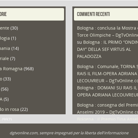
ORIE
COMMENTI RECENTI
ente
(30)
Bologna : conclusa la Mostra 
Torce Olimpiche – DgTvOnli
logia
(1)
su
Bologna : IL PRIMO “ONDI
ania
(14)
DAY” DELLA SEF VIRTUS AL
PALADOZZA
riale
(7)
Bologna : Comunale, TORNA 
ia Romagna
(968)
RAI5 IL FILM-OPERA ADRIANA
so
(33)
LECOUVREUR – DgTvOnline.
Bologna : DOMANI SU RAI5 IL
(56)
OPERA ADRIANA LECOUVREU
A
(5)
Bologna : consegna del Premi
o in rosa
(22)
Anselmi 2019 – DgTvOnline.
Bologna : il Premio Tina Anse
s
(992)
Bologna : un Protocollo per i
olio
(1)
dgtvonline.com, sempre impegnati per la liberta dell'informazione
cittadini sovraindebitati –