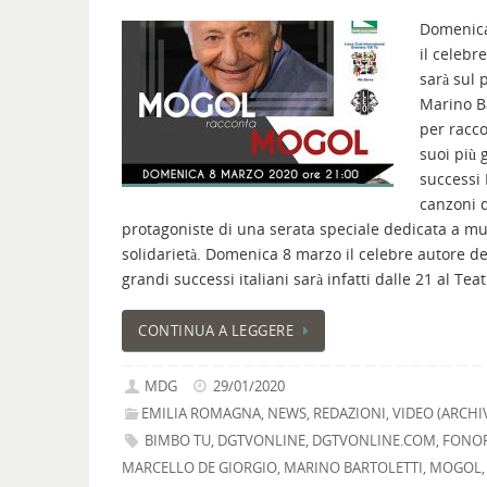
Domenic
il celebr
sarà sul 
Marino Ba
per racco
suoi più 
successi 
canzoni 
protagoniste di una serata speciale dedicata a mu
solidarietà. Domenica 8 marzo il celebre autore de
grandi successi italiani sarà infatti dalle 21 al Tea
CONTINUA A LEGGERE
MDG
29/01/2020
EMILIA ROMAGNA
,
NEWS
,
REDAZIONI
,
VIDEO (ARCHI
BIMBO TU
,
DGTVONLINE
,
DGTVONLINE.COM
,
FONO
MARCELLO DE GIORGIO
,
MARINO BARTOLETTI
,
MOGOL