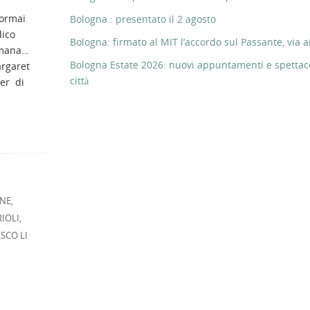
 ormai
Bologna : presentato il 2 agosto
dico
Bologna: firmato al MIT l’accordo sul Passante, via ai
imana…
Bologna Estate 2026: nuovi appuntamenti e spettaco
argaret
città
er di
NE
,
IOLI
,
SCO LI