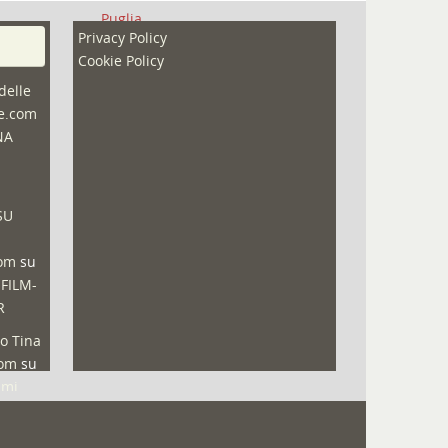
Puglia
Privacy Policy
Redazioni
Cookie Policy
Speciali
delle
ne.com
Sport
NA
That's Bologna Magazine
Veneto
SU
Video (archivio)
Video in primo piano
com
su
 FILM-
R
o Tina
com
su
lmi