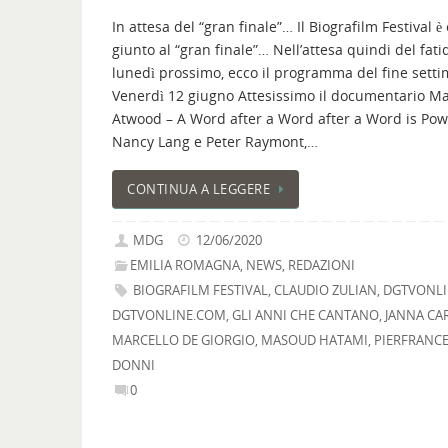
In attesa del “gran finale”… Il Biografilm Festival è
giunto al “gran finale”… Nell’attesa quindi del fati
lunedì prossimo, ecco il programma del fine sett
Venerdì 12 giugno Attesissimo il documentario M
Atwood – A Word after a Word after a Word is Pow
Nancy Lang e Peter Raymont,…
CONTINUA A LEGGERE
MDG
12/06/2020
EMILIA ROMAGNA
,
NEWS
,
REDAZIONI
BIOGRAFILM FESTIVAL
,
CLAUDIO ZULIAN
,
DGTVONLI
DGTVONLINE.COM
,
GLI ANNI CHE CANTANO
,
JANNA CAR
MARCELLO DE GIORGIO
,
MASOUD HATAMI
,
PIERFRANCE
DONNI
0