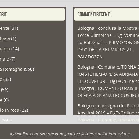
ORIE
COMMENTI RECENTI
ente
(31)
Bologna : conclusa la Mostra 
Torce Olimpiche – DgTvOnli
logia
(1)
su
Bologna : IL PRIMO “ONDI
ania
(14)
DAY” DELLA SEF VIRTUS AL
PALADOZZA
riale
(7)
Bologna : Comunale, TORNA 
ia Romagna
(968)
RAI5 IL FILM-OPERA ADRIANA
so
(33)
LECOUVREUR – DgTvOnline.
Bologna : DOMANI SU RAI5 IL
(56)
OPERA ADRIANA LECOUVREU
A
(6)
Bologna : consegna del Premi
o in rosa
(22)
Anselmi 2019 – DgTvOnline.
Bologna : il Premio Tina Anse
s
(993)
Bologna : un Protocollo per i
olio
(1)
dgtvonline.com, sempre impegnati per la liberta dell'informazione
cittadini sovraindebitati –