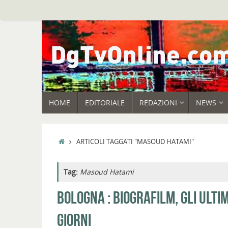
Vai
al
contenuto
VAI
HOME
EDITORIALE
REDAZIONI
NEWS
AL
CONTENUTO
HOME
ARTICOLI TAGGATI "MASOUD HATAMI"
Tag:
Masoud Hatami
BOLOGNA : BIOGRAFILM, GLI ULTIM
GIORNI