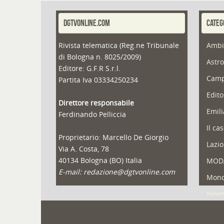
DGTVONLINE.COM
CATEG
Rivista telematica (Reg.ne Tribunale
Ambi
di Bologna n. 8025/2009)
Astro
Editore: G.F.R S.r.l.
Camp
Partita Iva 03334250234
Edito
Direttore responsabile
Emil
Ferdinando Pelliccia
Il ca
Proprietario: Marcello De Giorgio
Lazio
Via A. Costa, 78
40134 Bologna (BO) Italia
MOD
E-mail: redazione@dgtvonline.com
Mond
New
Portf