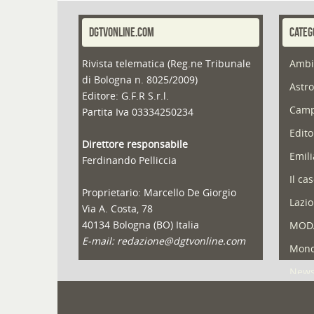
DGTVONLINE.COM
CATEG
Rivista telematica (Reg.ne Tribunale
Ambi
di Bologna n. 8025/2009)
Astro
Editore: G.F.R S.r.l.
Camp
Partita Iva 03334250234
Edito
Direttore responsabile
Emil
Ferdinando Pelliccia
Il ca
Proprietario: Marcello De Giorgio
Lazio
Via A. Costa, 78
40134 Bologna (BO) Italia
MOD
E-mail: redazione@dgtvonline.com
Mond
New
Portf