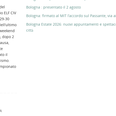
del
Bologna : presentato il 2 agosto
o ELF CIV
Bologna: firmato al MIT l’accordo sul Passante, via ai
-29-30
Bologna Estate 2026: nuovi appuntamenti e spettaco
ell’ultimo
città
 weekend
, dopo 2
pausa,
te
to il
lismo.
campionato
A