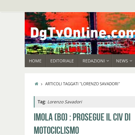
Vai
al
contenuto
VAI
HOME
EDITORIALE
REDAZIONI
NEWS
AL
CONTENUTO
HOME
ARTICOLI TAGGATI "LORENZO SAVADORI"
Tag:
Lorenzo Savadori
IMOLA (BO) : PROSEGUE IL CIV DI
MOTOCICLISMO