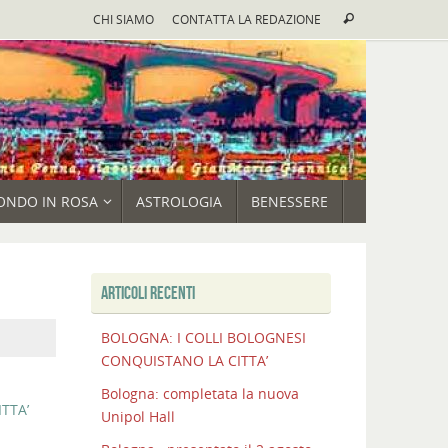
Cerca:
CHI SIAMO
CONTATTA LA REDAZIONE
Cerca
ONDO IN ROSA
ASTROLOGIA
BENESSERE
ARTICOLI RECENTI
BOLOGNA: I COLLI BOLOGNESI
CONQUISTANO LA CITTA’
Bologna: completata la nuova
TTA’
Unipol Hall