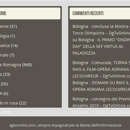
ORIE
COMMENTI RECENTI
ente
(31)
Bologna : conclusa la Mostra 
Torce Olimpiche – DgTvOnli
logia
(1)
su
Bologna : IL PRIMO “ONDI
ania
(14)
DAY” DELLA SEF VIRTUS AL
PALADOZZA
riale
(7)
Bologna : Comunale, TORNA 
ia Romagna
(968)
RAI5 IL FILM-OPERA ADRIANA
so
(33)
LECOUVREUR – DgTvOnline.
Bologna : DOMANI SU RAI5 IL
(56)
OPERA ADRIANA LECOUVREU
A
(6)
Bologna : consegna del Premi
o in rosa
(22)
Anselmi 2019 – DgTvOnline.
Bologna : il Premio Tina Anse
s
(993)
Bologna : un Protocollo per i
olio
(1)
dgtvonline.com, sempre impegnati per la liberta dell'informazione
cittadini sovraindebitati –