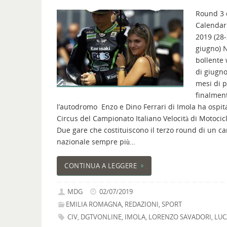
Round 3 
Calendari
2019 (28
giugno) N
bollente
di giugno
mesi di 
finalmen
l’autodromo Enzo e Dino Ferrari di Imola ha ospita
Circus del Campionato Italiano Velocità di Motocic
Due gare che costituiscono il terzo round di un 
nazionale sempre più…
CONTINUA A LEGGERE
MDG
02/07/2019
EMILIA ROMAGNA
,
REDAZIONI
,
SPORT
CIV
,
DGTVONLINE
,
IMOLA
,
LORENZO SAVADORI
,
LUC