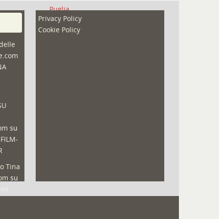
Puglia
Privacy Policy
Redazioni
Cookie Policy
Speciali
delle
ne.com
Sport
NA
That's Bologna Magazine
Veneto
SU
Video (archivio)
Video in primo piano
com
su
 FILM-
R
o Tina
com
su
lmi