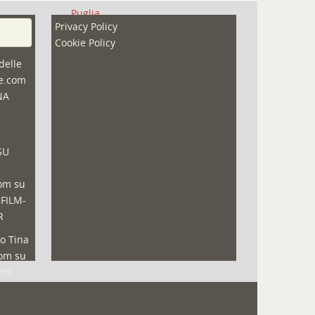
Puglia
Privacy Policy
Redazioni
Cookie Policy
Speciali
delle
ne.com
Sport
NA
That's Bologna Magazine
Veneto
SU
Video (archivio)
Video in primo piano
com
su
 FILM-
R
o Tina
com
su
lmi