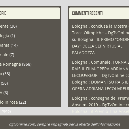
ORIE
COMMENTI RECENTI
ente
(30)
Bologna : conclusa la Mostra 
Torce Olimpiche – DgTvOnli
logia
(1)
su
Bologna : IL PRIMO “ONDI
ania
(14)
DAY” DELLA SEF VIRTUS AL
PALADOZZA
riale
(7)
Bologna : Comunale, TORNA 
ia Romagna
(968)
RAI5 IL FILM-OPERA ADRIANA
so
(33)
LECOUVREUR – DgTvOnline.
Bologna : DOMANI SU RAI5 IL
(56)
OPERA ADRIANA LECOUVREU
A
(6)
Bologna : consegna del Premi
o in rosa
(22)
Anselmi 2019 – DgTvOnline.
Bologna : il Premio Tina Anse
s
(992)
Bologna : un Protocollo per i
olio
(1)
dgtvonline.com, sempre impegnati per la liberta dell'informazione
cittadini sovraindebitati –