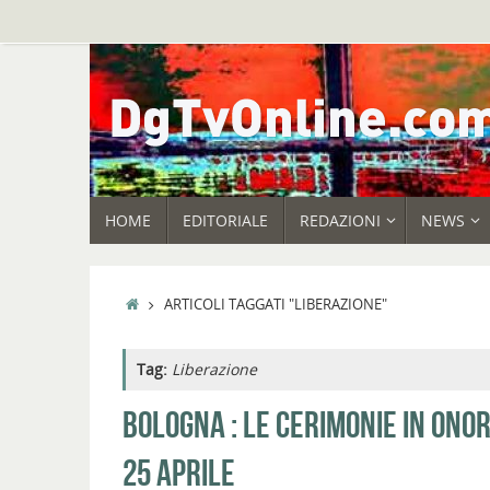
Vai
al
contenuto
VAI
HOME
EDITORIALE
REDAZIONI
NEWS
AL
CONTENUTO
HOME
ARTICOLI TAGGATI "LIBERAZIONE"
Tag:
Liberazione
BOLOGNA : LE CERIMONIE IN ONO
25 APRILE