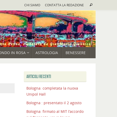
Cerca:
CHI SIAMO
CONTATTA LA REDAZIONE
Cerca
ONDO IN ROSA
ASTROLOGIA
BENESSERE
ARTICOLI RECENTI
Bologna: completata la nuova
Unipol Hall
Bologna : presentato il 2 agosto
Bologna: firmato al MIT l’accordo