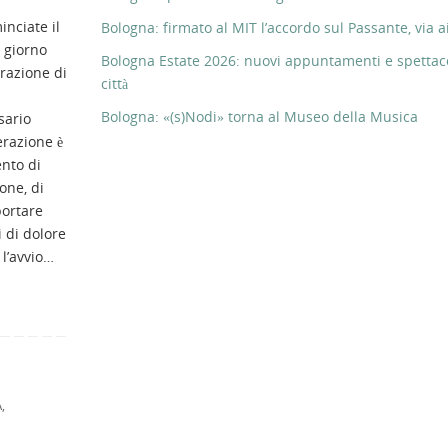
nciate il
Bologna: firmato al MIT l’accordo sul Passante, via ai
, giorno
Bologna Estate 2026: nuovi appuntamenti e spettaco
erazione di
città
Bologna: «(s)Nodi» torna al Museo della Musica
sario
erazione è
nto di
one, di
portare
 di dolore
 l’avvio…
A
,