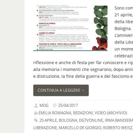
Sono comi
21 aprile
della lib
Bologna.
L’anniver
della Lib
un mome
celebrazi
riflessione e anche di festa per far conoscere e ri
alla memoria i momenti che segnarono, dopo anni
e distruzione, la fine della guerra e del fascismo e
CONTINUA A LEGGERE
MDG
25/04/2017
EMILIA ROMAGNA
,
REDAZIONI
,
VIDEO (ARCHIVIO)
25 APRILE
,
BOLOGNA
,
DGTVONLINE
,
IRMA BANDIER
LIBERAZIONE
,
MARCELLO DE GIORGIO
,
ROBERTO WEISZ
,