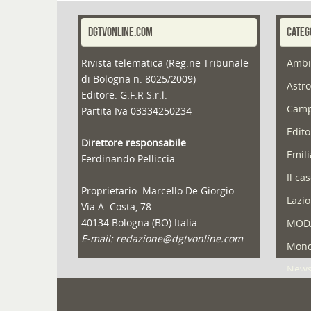
DGTVONLINE.COM
CATEG
Rivista telematica (Reg.ne Tribunale
Ambi
di Bologna n. 8025/2009)
Astro
Editore: G.F.R S.r.l.
Camp
Partita Iva 03334250234
Edito
Direttore responsabile
Emil
Ferdinando Pelliccia
Il ca
Proprietario: Marcello De Giorgio
Lazio
Via A. Costa, 78
40134 Bologna (BO) Italia
MOD
E-mail: redazione@dgtvonline.com
Mond
New
Portf