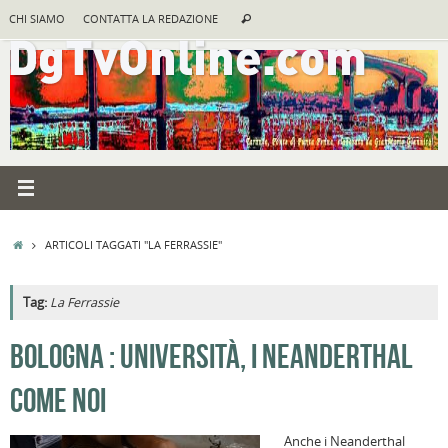
Vai
Cerca:
CHI SIAMO
CONTATTA LA REDAZIONE
Cerca
al
contenuto
HOME
ARTICOLI TAGGATI "LA FERRASSIE"
Tag:
La Ferrassie
A
BOLOGNA : UNIVERSITÀ, I NEANDERTHAL
R
COME NOI
B
I
Anche i Neanderthal
C