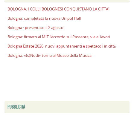
l
BOLOGNA: I COLLI BOLOGNESI CONQUISTANO LA CITTA’
s
P
Bologna: completata la nuova Unipol Hall
v
Bologna : presentato il 2 agosto
ai
l
Bologna: firmato al MIT l’accordo sul Passante, via ai lavori
B
Bologna Estate 2026: nuovi appuntamenti e spettacoli in città
E
Bologna: «(s)Nodi» torna al Museo della Musica
2
n
a
e
s
i
ci
PUBBLICITÀ