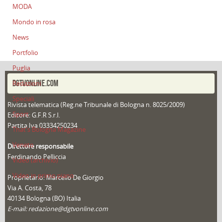
MODA
Mondo in rosa
News
Portfolio
Puglia
DGTVONLINE.COM
Redazioni
Speciali
Rivista telematica (Reg.ne Tribunale di Bologna n. 8025/2009)
Sport
Editore: G.F.R S.r.l.
Partita Iva 03334250234
That's Bologna Magazine
Veneto
Direttore responsabile
Ferdinando Pelliccia
Video (archivio)
Video in primo piano
Proprietario: Marcello De Giorgio
Via A. Costa, 78
40134 Bologna (BO) Italia
E-mail: redazione@dgtvonline.com