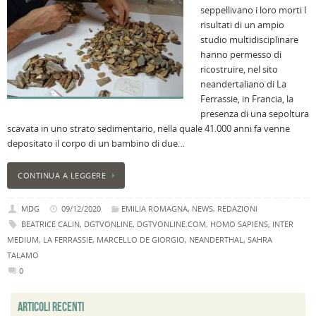
seppellivano i loro morti I
B
risultati di un ampio
C
studio multidisciplinare
L
hanno permesso di
C
ricostruire, nel sito
B
neandertaliano di La
c
Ferrassie, in Francia, la
la
presenza di una sepoltura
n
scavata in uno strato sedimentario, nella quale 41.000 anni fa venne
U
depositato il corpo di un bambino di due…
H
B
CONTINUA A LEGGERE
:
p
MDG
09/12/2020
EMILIA ROMAGNA
,
NEWS
,
REDAZIONI
il
BEATRICE CALIN
,
DGTVONLINE
,
DGTVONLINE.COM
,
HOMO SAPIENS
,
INTER
2
MEDIUM
,
LA FERRASSIE
,
MARCELLO DE GIORGIO
,
NEANDERTHAL
,
SAHRA
a
TALAMO
B
0
f
al
ARTICOLI RECENTI
M