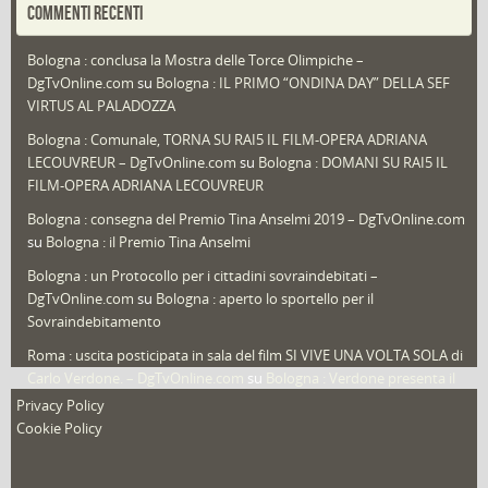
COMMENTI RECENTI
Puglia
(30)
Bologna : conclusa la Mostra delle Torce Olimpiche –
Redazioni
(1.049)
DgTvOnline.com
su
Bologna : IL PRIMO “ONDINA DAY” DELLA SEF
Speciali
(22)
VIRTUS AL PALADOZZA
Sport
(61)
Bologna : Comunale, TORNA SU RAI5 IL FILM-OPERA ADRIANA
LECOUVREUR – DgTvOnline.com
su
Bologna : DOMANI SU RAI5 IL
That's Bologna Magazine
(25)
FILM-OPERA ADRIANA LECOUVREUR
Veneto
(12)
Bologna : consegna del Premio Tina Anselmi 2019 – DgTvOnline.com
Video (archivio)
(263)
su
Bologna : il Premio Tina Anselmi
Video in primo piano
(6)
Bologna : un Protocollo per i cittadini sovraindebitati –
DgTvOnline.com
su
Bologna : aperto lo sportello per il
Sovraindebitamento
Roma : uscita posticipata in sala del film SI VIVE UNA VOLTA SOLA di
Carlo Verdone. – DgTvOnline.com
su
Bologna : Verdone presenta il
nuovo film
Privacy Policy
Cookie Policy