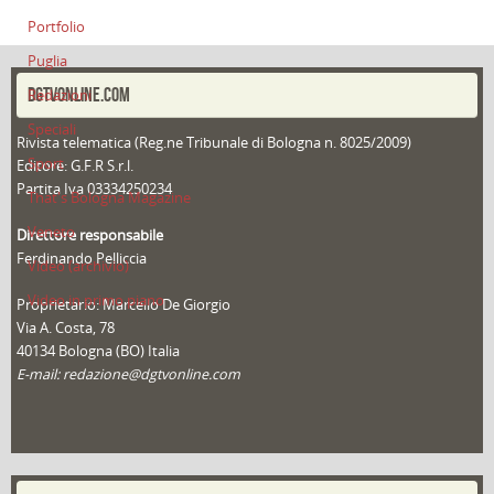
Portfolio
Puglia
DGTVONLINE.COM
Redazioni
Speciali
Rivista telematica (Reg.ne Tribunale di Bologna n. 8025/2009)
Sport
Editore: G.F.R S.r.l.
Partita Iva 03334250234
That's Bologna Magazine
Veneto
Direttore responsabile
Ferdinando Pelliccia
Video (archivio)
Video in primo piano
Proprietario: Marcello De Giorgio
Via A. Costa, 78
40134 Bologna (BO) Italia
E-mail: redazione@dgtvonline.com