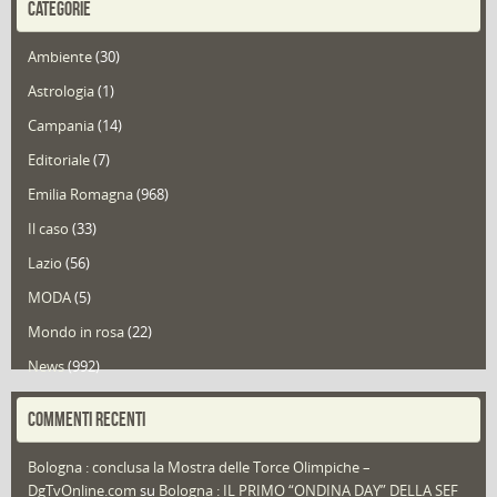
CATEGORIE
Ambiente
(30)
Astrologia
(1)
Campania
(14)
Editoriale
(7)
Emilia Romagna
(968)
Il caso
(33)
Lazio
(56)
MODA
(5)
Mondo in rosa
(22)
News
(992)
Portfolio
(1)
COMMENTI RECENTI
Puglia
(30)
Bologna : conclusa la Mostra delle Torce Olimpiche –
Redazioni
(1.049)
DgTvOnline.com
su
Bologna : IL PRIMO “ONDINA DAY” DELLA SEF