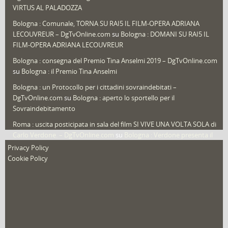
Speciali
(22)
VIRTUS AL PALADOZZA
Sport
(61)
Bologna : Comunale, TORNA SU RAI5 IL FILM-OPERA ADRIANA
LECOUVREUR – DgTvOnline.com
su
Bologna : DOMANI SU RAI5 IL
That's Bologna Magazine
(25)
FILM-OPERA ADRIANA LECOUVREUR
Veneto
(12)
Bologna : consegna del Premio Tina Anselmi 2019 – DgTvOnline.com
Video (archivio)
(262)
su
Bologna : il Premio Tina Anselmi
Video in primo piano
(6)
Bologna : un Protocollo per i cittadini sovraindebitati –
DgTvOnline.com
su
Bologna : aperto lo sportello per il
Sovraindebitamento
Roma : uscita posticipata in sala del film SI VIVE UNA VOLTA SOLA di
Carlo Verdone. – DgTvOnline.com
su
Bologna : Verdone presenta il
nuovo film
Privacy Policy
Cookie Policy