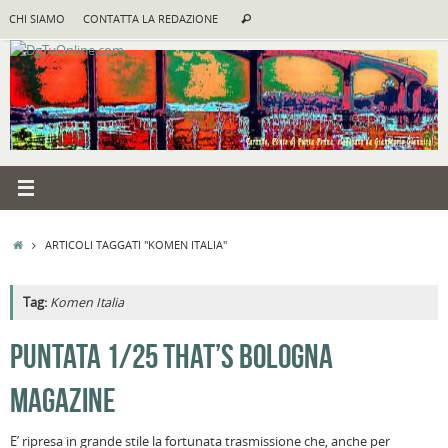
Vai
Cerca:
CHI SIAMO
CONTATTA LA REDAZIONE
Cerca
al
contenuto
HOME
ARTICOLI TAGGATI "KOMEN ITALIA"
Tag:
Komen Italia
A
PUNTATA 1/25 THAT’S BOLOGNA
R
MAGAZINE
B
c
E’ ripresa in grande stile la fortunata trasmissione che, anche per
la