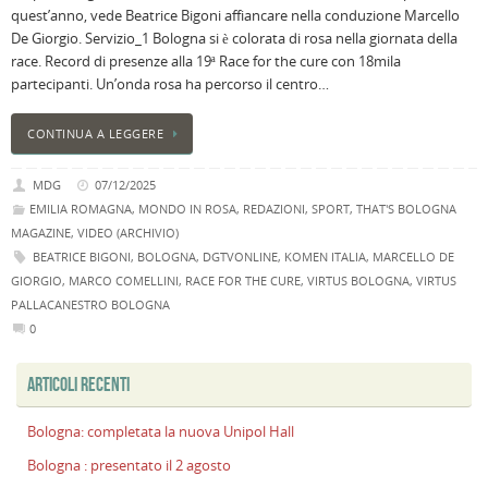
quest’anno, vede Beatrice Bigoni affiancare nella conduzione Marcello
n
De Giorgio. Servizio_1 Bologna si è colorata di rosa nella giornata della
U
race. Record di presenze alla 19ª Race for the cure con 18mila
H
partecipanti. Un’onda rosa ha percorso il centro…
B
:
CONTINUA A LEGGERE
p
il
MDG
07/12/2025
2
EMILIA ROMAGNA
,
MONDO IN ROSA
,
REDAZIONI
,
SPORT
,
THAT'S BOLOGNA
a
MAGAZINE
,
VIDEO (ARCHIVIO)
B
BEATRICE BIGONI
,
BOLOGNA
,
DGTVONLINE
,
KOMEN ITALIA
,
MARCELLO DE
f
GIORGIO
,
MARCO COMELLINI
,
RACE FOR THE CURE
,
VIRTUS BOLOGNA
,
VIRTUS
al
PALLACANESTRO BOLOGNA
M
0
l
s
P
ARTICOLI RECENTI
v
ai
Bologna: completata la nuova Unipol Hall
l
Bologna : presentato il 2 agosto
B