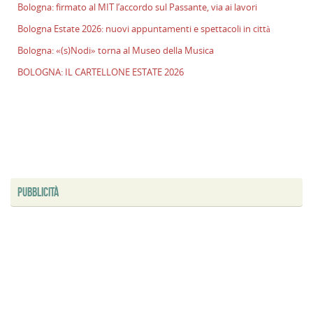
Bologna: firmato al MIT l’accordo sul Passante, via ai lavori
E
2
Bologna Estate 2026: nuovi appuntamenti e spettacoli in città
n
Bologna: «(s)Nodi» torna al Museo della Musica
a
e
BOLOGNA: IL CARTELLONE ESTATE 2026
s
i
ci
B
«
t
al
PUBBLICITÀ
M
d
M