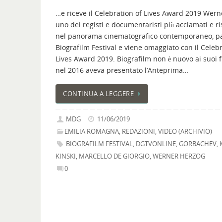
…e riceve il Celebration of Lives Award 2019 Wern
uno dei registi e documentaristi più acclamati e ri
nel panorama cinematografico contemporaneo, pa
Biografilm Festival e viene omaggiato con il Celebr
Lives Award 2019. Biografilm non è nuovo ai suoi fi
nel 2016 aveva presentato l’Anteprima…
CONTINUA A LEGGERE
MDG
11/06/2019
EMILIA ROMAGNA
,
REDAZIONI
,
VIDEO (ARCHIVIO)
BIOGRAFILM FESTIVAL
,
DGTVONLINE
,
GORBACHEV
,
KINSKI
,
MARCELLO DE GIORGIO
,
WERNER HERZOG
0