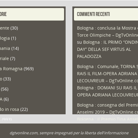
ORIE
COMMENTI RECENTI
ente
(30)
Bologna : conclusa la Mostra 
Torce Olimpiche – DgTvOnli
logia
(1)
su
Bologna : IL PRIMO “ONDI
ania
(14)
DAY” DELLA SEF VIRTUS AL
PALADOZZA
riale
(7)
Bologna : Comunale, TORNA 
ia Romagna
(969)
RAI5 IL FILM-OPERA ADRIANA
so
(33)
LECOUVREUR – DgTvOnline.
Bologna : DOMANI SU RAI5 IL
(56)
OPERA ADRIANA LECOUVREU
A
(6)
Bologna : consegna del Premi
o in rosa
(22)
Anselmi 2019 – DgTvOnline.
Bologna : il Premio Tina Anse
s
(993)
Bologna : un Protocollo per i
olio
(1)
dgtvonline.com, sempre impegnati per la liberta dell'informazione
cittadini sovraindebitati –