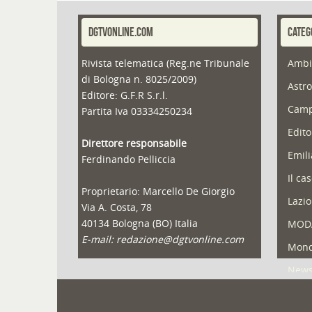
DGTVONLINE.COM
CATEG
Rivista telematica (Reg.ne Tribunale
Ambi
di Bologna n. 8025/2009)
Astro
Editore: G.F.R S.r.l.
Camp
Partita Iva 03334250234
Edito
Direttore responsabile
Emil
Ferdinando Pelliccia
Il ca
Proprietario: Marcello De Giorgio
Lazio
Via A. Costa, 78
40134 Bologna (BO) Italia
MOD
E-mail: redazione@dgtvonline.com
Mond
New
Portf