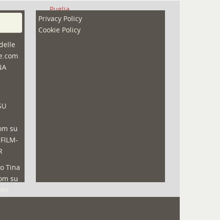
Puglia
Privacy Policy
Redazioni
Cookie Policy
Speciali
delle
ne.com
Sport
NA
That's Bologna Magazine
Veneto
SU
Video (archivio)
Video in primo piano
com
su
 FILM-
R
o Tina
com
su
lmi