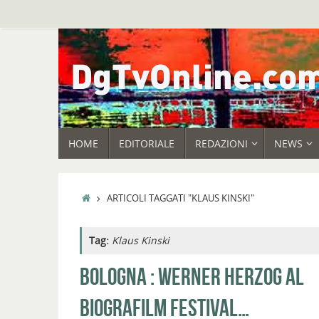
Vai
al
contenuto
VAI
HOME
EDITORIALE
REDAZIONI
NEWS
AL
CONTENUTO
HOME
ARTICOLI TAGGATI "KLAUS KINSKI"
Tag:
Klaus Kinski
BOLOGNA : WERNER HERZOG AL
BIOGRAFILM FESTIVAL…