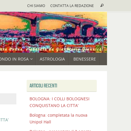
Cerca:
CHI SIAMO
CONTATTA LA REDAZIONE
Cerca
ONDO IN ROSA
ASTROLOGIA
BENESSERE
ARTICOLI RECENTI
BOLOGNA: I COLLI BOLOGNESI
CONQUISTANO LA CITTA’
Bologna: completata la nuova
TTA’
Unipol Hall