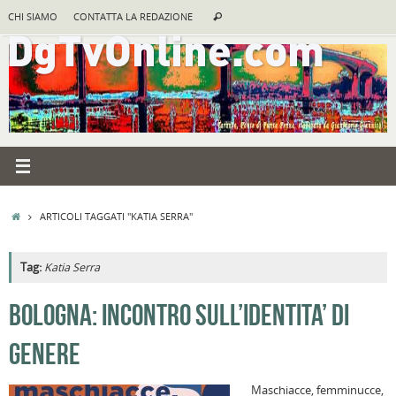
Vai
Cerca:
CHI SIAMO
CONTATTA LA REDAZIONE
Cerca
al
contenuto
HOME
ARTICOLI TAGGATI "KATIA SERRA"
Tag:
Katia Serra
A
BOLOGNA: INCONTRO SULL’IDENTITA’ DI
R
GENERE
B
I
Maschiacce, femminucce,
C