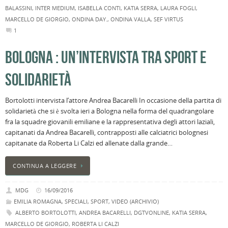
BALASSINI
,
INTER MEDIUM
,
ISABELLA CONTI
,
KATIA SERRA
,
LAURA FOGLI
,
MARCELLO DE GIORGIO
,
ONDINA DAY.
,
ONDINA VALLA
,
SEF VIRTUS
1
BOLOGNA : UN’INTERVISTA TRA SPORT E
SOLIDARIETÀ
Bortolotti intervista l’attore Andrea Bacarelli In occasione della partita di
solidarietà che si è svolta ieri a Bologna nella forma del quadrangolare
fra la squadre giovanili emiliane e la rappresentativa degli attori laziali,
capitanati da Andrea Bacarelli, contrapposti alle calciatrici bolognesi
capitanate da Roberta Li Calzi ed allenate dalla grande…
CONTINUA A LEGGERE
MDG
16/09/2016
EMILIA ROMAGNA
,
SPECIALI
,
SPORT
,
VIDEO (ARCHIVIO)
ALBERTO BORTOLOTTI
,
ANDREA BACARELLI
,
DGTVONLINE
,
KATIA SERRA
,
MARCELLO DE GIORGIO
,
ROBERTA LI CALZI