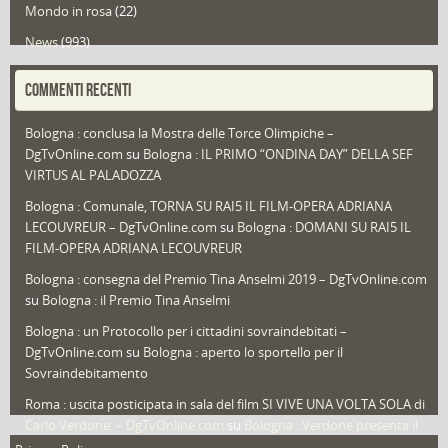
Mondo in rosa
(22)
News
(993)
Portfolio
(1)
COMMENTI RECENTI
Puglia
(30)
Bologna : conclusa la Mostra delle Torce Olimpiche –
Redazioni
(1.050)
DgTvOnline.com
su
Bologna : IL PRIMO “ONDINA DAY” DELLA SEF
Speciali
(22)
VIRTUS AL PALADOZZA
Sport
(61)
Bologna : Comunale, TORNA SU RAI5 IL FILM-OPERA ADRIANA
LECOUVREUR – DgTvOnline.com
su
Bologna : DOMANI SU RAI5 IL
That's Bologna Magazine
(25)
FILM-OPERA ADRIANA LECOUVREUR
Veneto
(12)
Bologna : consegna del Premio Tina Anselmi 2019 – DgTvOnline.com
Video (archivio)
(263)
su
Bologna : il Premio Tina Anselmi
Video in primo piano
(6)
Bologna : un Protocollo per i cittadini sovraindebitati –
DgTvOnline.com
su
Bologna : aperto lo sportello per il
Sovraindebitamento
Roma : uscita posticipata in sala del film SI VIVE UNA VOLTA SOLA di
Carlo Verdone. – DgTvOnline.com
su
Bologna : Verdone presenta il
nuovo film