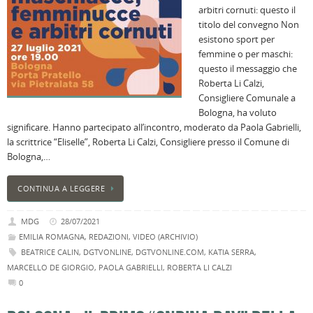
arbitri cornuti: questo il
B
titolo del convegno Non
C
esistono sport per
L
femmine o per maschi:
C
questo il messaggio che
B
Roberta Li Calzi,
c
Consigliere Comunale a
la
Bologna, ha voluto
n
significare. Hanno partecipato all’incontro, moderato da Paola Gabrielli,
U
la scrittrice “Eliselle”, Roberta Li Calzi, Consigliere presso il Comune di
H
Bologna,…
B
:
CONTINUA A LEGGERE
p
il
MDG
28/07/2021
2
EMILIA ROMAGNA
,
REDAZIONI
,
VIDEO (ARCHIVIO)
a
BEATRICE CALIN
,
DGTVONLINE
,
DGTVONLINE.COM
,
KATIA SERRA
,
B
MARCELLO DE GIORGIO
,
PAOLA GABRIELLI
,
ROBERTA LI CALZI
f
0
al
M