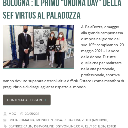
BOLOGNA : IL PRIMO “ONDINA DAY” DELLA
l
s
SEF VIRTUS AL PALADOZZA
P
v
Al PalaDozza, omaggio
ai
alla grande campionessa
l
olimpica nel giorno del
B
suo 105° compleanno. 20
E
maggio 2021 – La voce
2
delle donne. Di tutte
n
quelle che per realizzarsi
a
nella vita personale,
e
professionale, sportiva
s
hanno dovuto superare ostacoli alti e difficili. Ostacoli come metafora di
i
pregiudizio e di diseguaglianza rispetto al mondo…
ci
CONTINUA A LEGGERE
MDG
20/05/2021
EMILIA ROMAGNA
,
MONDO IN ROSA
,
REDAZIONI
,
VIDEO (ARCHIVIO)
BEATRICE CALIN
,
DGTVONLINE
,
DGTVONLINE.COM
,
ELLY SCHLEIN
,
ESTER