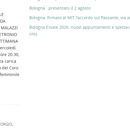
Bologna : presentato il 2 agosto
LE
Bologna: firmato al MIT l’accordo sul Passante, via ai
 DA
Bologna Estate 2026: nuovi appuntamenti e spettaco
 MALAZZI
città
PETRONIO
ETTIMANA
rcoledì
 ore 20.30,
za carica
o del Coro
 femminile
IORGIO
,