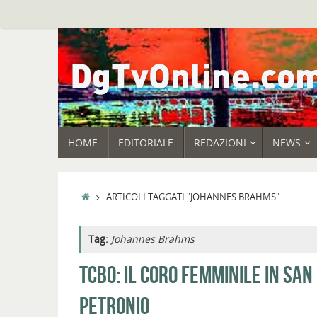
Vai
al
contenuto
VAI
HOME
EDITORIALE
REDAZIONI
NEWS
AL
CONTENUTO
HOME
ARTICOLI TAGGATI "JOHANNES BRAHMS"
Tag:
Johannes Brahms
TCBO: IL CORO FEMMINILE IN SAN
PETRONIO