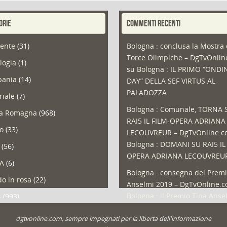
ORIE
COMMENTI RECENTI
ente
(31)
Bologna : conclusa la Mostra 
Torce Olimpiche – DgTvOnli
logia
(1)
su
Bologna : IL PRIMO “ONDI
ania
(14)
DAY” DELLA SEF VIRTUS AL
PALADOZZA
riale
(7)
Bologna : Comunale, TORNA 
ia Romagna
(968)
RAI5 IL FILM-OPERA ADRIANA
so
(33)
LECOUVREUR – DgTvOnline.
Bologna : DOMANI SU RAI5 IL
(56)
OPERA ADRIANA LECOUVREU
A
(6)
Bologna : consegna del Premi
o in rosa
(22)
Anselmi 2019 – DgTvOnline.
Bologna : il Premio Tina Anse
s
(993)
Bologna : un Protocollo per i
olio
(1)
dgtvonline.com, sempre impegnati per la liberta dell'informazione
cittadini sovraindebitati –