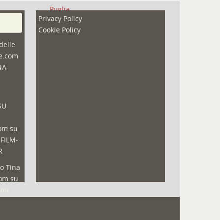
Puglia
Privacy Policy
Redazioni
Cookie Policy
Speciali
delle
ne.com
Sport
NA
That's Bologna Magazine
Veneto
SU
Video (archivio)
Video in primo piano
com
su
 FILM-
R
o Tina
com
su
lmi