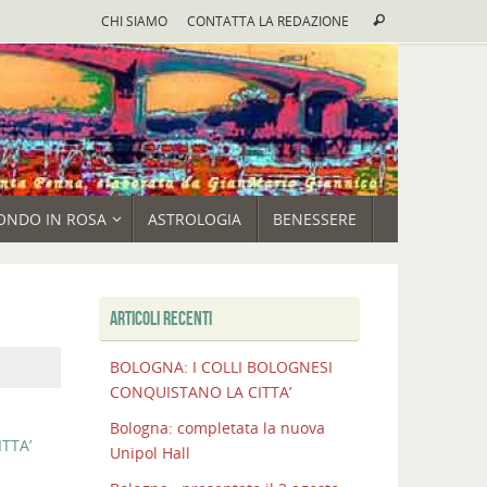
Cerca:
CHI SIAMO
CONTATTA LA REDAZIONE
Cerca
ONDO IN ROSA
ASTROLOGIA
BENESSERE
ARTICOLI RECENTI
BOLOGNA: I COLLI BOLOGNESI
CONQUISTANO LA CITTA’
Bologna: completata la nuova
TTA’
Unipol Hall