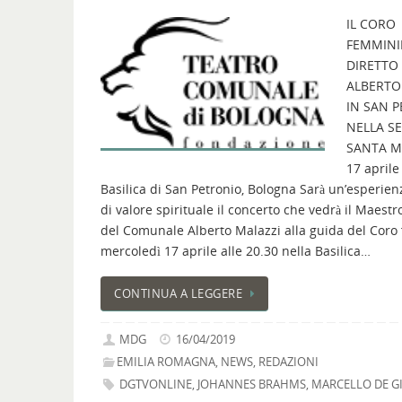
IL CORO
FEMMINI
DIRETTO
ALBERTO
IN SAN 
NELLA S
SANTA Me
17 aprile
Basilica di San Petronio, Bologna Sarà un’esperien
di valore spirituale il concerto che vedrà il Maestr
del Comunale Alberto Malazzi alla guida del Coro
mercoledì 17 aprile alle 20.30 nella Basilica…
CONTINUA A LEGGERE
MDG
16/04/2019
EMILIA ROMAGNA
,
NEWS
,
REDAZIONI
DGTVONLINE
,
JOHANNES BRAHMS
,
MARCELLO DE G