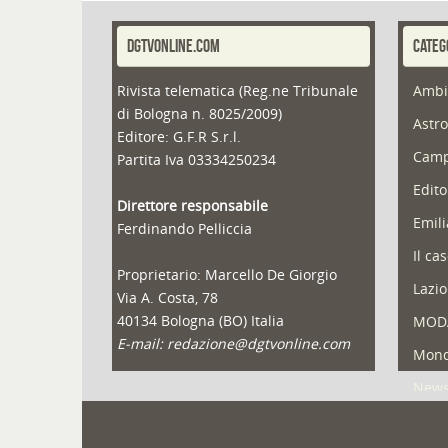
DGTVONLINE.COM
CATEG
Rivista telematica (Reg.ne Tribunale
Ambi
di Bologna n. 8025/2009)
Astro
Editore: G.F.R S.r.l.
Camp
Partita Iva 03334250234
Edito
Direttore responsabile
Emil
Ferdinando Pelliccia
Il ca
Proprietario: Marcello De Giorgio
Lazio
Via A. Costa, 78
40134 Bologna (BO) Italia
MOD
E-mail: redazione@dgtvonline.com
Mond
New
Portf