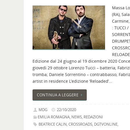
Massa L
(RA), Sala
Carmine,
: TUCCI /
SORREN
DRUMPE
CROSSR
RELOADE
Edizione dal 24 giugno al 19 dicembre 2020 Conce
giovedì 29 ottobre Lorenzo Tucci – batteria; Fabriz
tromba; Daniele Sorrentino – contrabbasso; Fabri
artist in residence L’edizione ‘Reloaded’…
CONTINUA A LEGGERE
MDG
22/10/2020
EMILIA ROMAGNA
,
NEWS
,
REDAZIONI
BEATRICE CALIN
,
CROSSROADS
,
DGTVONLINE
,