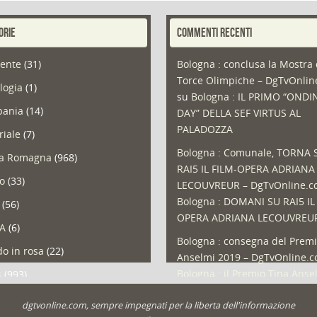
ORIE
COMMENTI RECENTI
ente
(31)
Bologna : conclusa la Mostra 
Torce Olimpiche – DgTvOnli
logia
(1)
su
Bologna : IL PRIMO “ONDI
ania
(14)
DAY” DELLA SEF VIRTUS AL
PALADOZZA
riale
(7)
Bologna : Comunale, TORNA 
ia Romagna
(968)
RAI5 IL FILM-OPERA ADRIANA
so
(33)
LECOUVREUR – DgTvOnline.
Bologna : DOMANI SU RAI5 IL
(56)
OPERA ADRIANA LECOUVREU
A
(6)
Bologna : consegna del Premi
o in rosa
(22)
Anselmi 2019 – DgTvOnline.
Bologna : il Premio Tina Anse
s
(993)
Bologna : un Protocollo per i
olio
(1)
dgtvonline.com, sempre impegnati per la liberta dell'informazione
cittadini sovraindebitati –