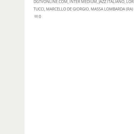
DGTVONLINE.COM
,
INTER MEDIUM
,
JAZZ ITALIANO
,
LOR
TUCCI
,
MARCELLO DE GIORGIO
,
MASSA LOMBARDA (RA)
0