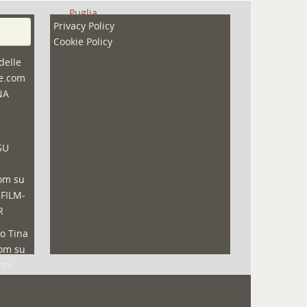
Puglia
Privacy Policy
Redazioni
Cookie Policy
Speciali
delle
ne.com
Sport
NA
That's Bologna Magazine
Veneto
SU
Video (archivio)
Video in primo piano
com
su
 FILM-
R
o Tina
com
su
lmi