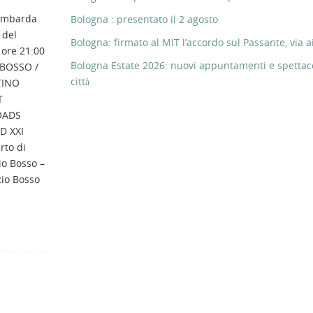
ombarda
Bologna : presentato il 2 agosto
 del
Bologna: firmato al MIT l’accordo sul Passante, via ai
 ore 21:00
Bologna Estate 2026: nuovi appuntamenti e spettaco
 BOSSO /
città
TINO
T
OADS
D XXI
rto di
io Bosso –
zio Bosso