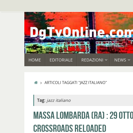
Vai
al
contenuto
VAI
HOME
EDITORIALE
REDAZIONI
NEWS
AL
CONTENUTO
HOME
ARTICOLI TAGGATI "JAZZ ITALIANO"
Tag:
jazz italiano
MASSA LOMBARDA (RA) : 29 OTT
CROSSROADS RELOADED