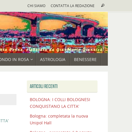
Cerca:
CHI SIAMO
CONTATTA LA REDAZIONE
Cerca
ONDO IN ROSA
ASTROLOGIA
BENESSERE
ARTICOLI RECENTI
BOLOGNA: I COLLI BOLOGNESI
CONQUISTANO LA CITTA’
Bologna: completata la nuova
TTA’
Unipol Hall