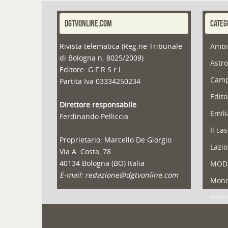
DGTVONLINE.COM
CATEG
Rivista telematica (Reg.ne Tribunale
Ambi
di Bologna n. 8025/2009)
Astro
Editore: G.F.R S.r.l.
Camp
Partita Iva 03334250234
Edito
Direttore responsabile
Emil
Ferdinando Pelliccia
Il ca
Proprietario: Marcello De Giorgio
Lazio
Via A. Costa, 78
40134 Bologna (BO) Italia
MOD
E-mail: redazione@dgtvonline.com
Mond
New
Portf