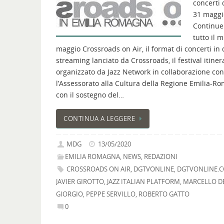
concerti 
31 maggi
Continue
tutto il 
maggio Crossroads on Air, il format di concerti in 
streaming lanciato da Crossroads, il festival itine
organizzato da Jazz Network in collaborazione con
l’Assessorato alla Cultura della Regione Emilia-R
con il sostegno del…
CONTINUA A LEGGERE
MDG
13/05/2020
EMILIA ROMAGNA
,
NEWS
,
REDAZIONI
CROSSROADS ON AIR
,
DGTVONLINE
,
DGTVONLINE.
JAVIER GIROTTO
,
JAZZ ITALIAN PLATFORM
,
MARCELLO D
GIORGIO
,
PEPPE SERVILLO
,
ROBERTO GATTO
0