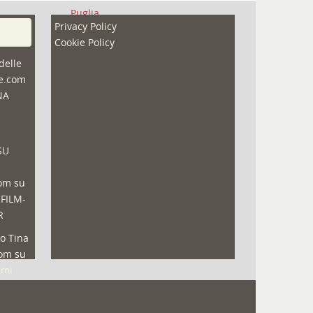
Puglia
Privacy Policy
Redazioni
Cookie Policy
Speciali
delle
ne.com
Sport
NA
That's Bologna Magazine
Veneto
SU
Video (archivio)
Video in primo piano
com
su
 FILM-
R
o Tina
com
su
lmi