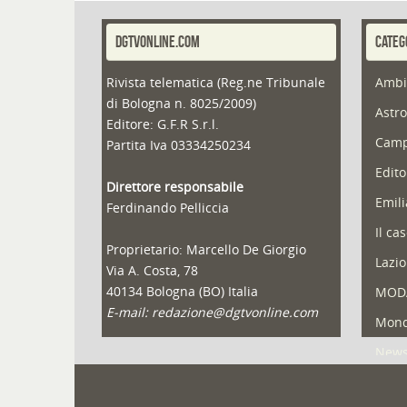
DGTVONLINE.COM
CATEG
Rivista telematica (Reg.ne Tribunale
Ambi
di Bologna n. 8025/2009)
Astro
Editore: G.F.R S.r.l.
Camp
Partita Iva 03334250234
Edito
Direttore responsabile
Emil
Ferdinando Pelliccia
Il ca
Proprietario: Marcello De Giorgio
Lazio
Via A. Costa, 78
40134 Bologna (BO) Italia
MOD
E-mail: redazione@dgtvonline.com
Mond
New
Portf