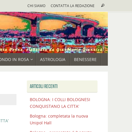
Cerca:
CHI SIAMO
CONTATTA LA REDAZIONE
Cerca
ONDO IN ROSA
ASTROLOGIA
BENESSERE
ARTICOLI RECENTI
BOLOGNA: I COLLI BOLOGNESI
CONQUISTANO LA CITTA’
Bologna: completata la nuova
TTA’
Unipol Hall