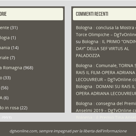
ORIE
COMMENTI RECENTI
ente
(31)
Bologna : conclusa la Mostra 
Torce Olimpiche – DgTvOnli
logia
(1)
su
Bologna : IL PRIMO “ONDI
ania
(14)
DAY” DELLA SEF VIRTUS AL
PALADOZZA
riale
(7)
Bologna : Comunale, TORNA 
ia Romagna
(968)
RAI5 IL FILM-OPERA ADRIANA
so
(33)
LECOUVREUR – DgTvOnline.
Bologna : DOMANI SU RAI5 IL
(56)
OPERA ADRIANA LECOUVREU
A
(6)
Bologna : consegna del Premi
o in rosa
(22)
Anselmi 2019 – DgTvOnline.
Bologna : il Premio Tina Anse
s
(993)
Bologna : un Protocollo per i
olio
(1)
dgtvonline.com, sempre impegnati per la liberta dell'informazione
cittadini sovraindebitati –