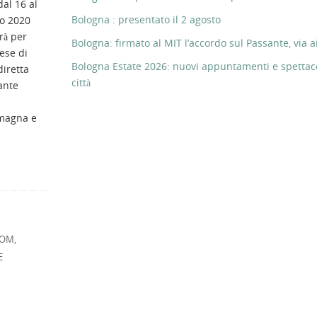
dal 16 al
Bologna : presentato il 2 agosto
o 2020
rà per
Bologna: firmato al MIT l’accordo sul Passante, via ai
mese di
Bologna Estate 2026: nuovi appuntamenti e spettaco
diretta
città
rante
omagna e
COM
,
E