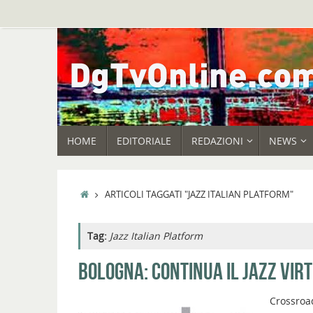
Vai
al
contenuto
VAI
HOME
EDITORIALE
REDAZIONI
NEWS
AL
CONTENUTO
HOME
ARTICOLI TAGGATI "JAZZ ITALIAN PLATFORM"
Tag:
Jazz Italian Platform
BOLOGNA: CONTINUA IL JAZZ VIR
Crossroad