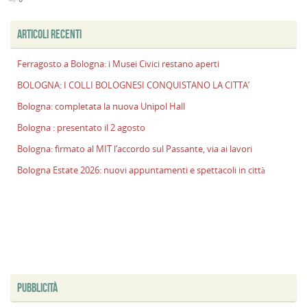
p
il
ARTICOLI RECENTI
2
a
Ferragosto a Bologna: i Musei Civici restano aperti
B
BOLOGNA: I COLLI BOLOGNESI CONQUISTANO LA CITTA’
f
al
Bologna: completata la nuova Unipol Hall
M
Bologna : presentato il 2 agosto
l
s
Bologna: firmato al MIT l’accordo sul Passante, via ai lavori
P
Bologna Estate 2026: nuovi appuntamenti e spettacoli in città
v
ai
l
PUBBLICITÀ