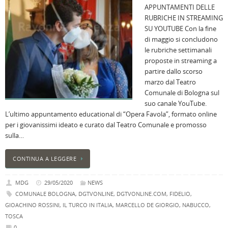
APPUNTAMENTI DELLE
i
RUBRICHE IN STREAMING
M
SU YOUTUBE Con la fine
Ci
di maggio si concludono
r
le rubriche settimanali
a
proposte in streaming a
B
partire dallo scorso
I
marzo dal Teatro
C
Comunale di Bologna sul
B
suo canale YouTube.
C
L’ultimo appuntamento educational di “Opera Favola”, formato online
L
per i giovanissimi ideato e curato dal Teatro Comunale e promosso
C
sulla…
B
c
CONTINUA A LEGGERE
la
n
MDG
29/05/2020
NEWS
U
COMUNALE BOLOGNA
,
DGTVONLINE
,
DGTVONLINE.COM
,
FIDELIO
,
H
GIOACHINO ROSSINI
,
IL TURCO IN ITALIA
,
MARCELLO DE GIORGIO
,
NABUCCO
,
B
TOSCA
:
0