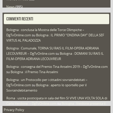
News
(995)
Portfolio
(1)
COMMENTI RECENTI
Puglia
(30)
Bologna : conclusa la Mostra delle Torce Olimpiche –
Redazioni
(1.052)
DgTvOnline.com
su
Bologna : IL PRIMO “ONDINA DAY” DELLA SEF
Speciali
(22)
VIRTUS AL PALADOZZA
Sport
(61)
Bologna : Comunale, TORNA SU RAI5 IL FILM-OPERA ADRIANA
LECOUVREUR – DgTvOnline.com
su
Bologna : DOMANI SU RAI5 IL
That's Bologna Magazine
(25)
FILM-OPERA ADRIANA LECOUVREUR
Veneto
(12)
Bologna : consegna del Premio Tina Anselmi 2019 – DgTvOnline.com
Video (archivio)
(263)
su
Bologna : il Premio Tina Anselmi
Video in primo piano
(6)
Bologna : un Protocollo per i cittadini sovraindebitati –
DgTvOnline.com
su
Bologna : aperto lo sportello per il
Sovraindebitamento
Roma : uscita posticipata in sala del film SI VIVE UNA VOLTA SOLA di
Carlo Verdone. – DgTvOnline.com
su
Bologna : Verdone presenta il
nuovo film
Privacy Policy