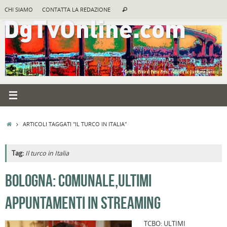
Vai
Cerca:
CHI SIAMO
CONTATTA LA REDAZIONE
Cerca
al
contenuto
HOME
ARTICOLI TAGGATI "IL TURCO IN ITALIA"
Tag:
Il turco in Italia
A
BOLOGNA: COMUNALE,ULTIMI
R
APPUNTAMENTI IN STREAMING
F
a
TCBO: ULTIMI
B