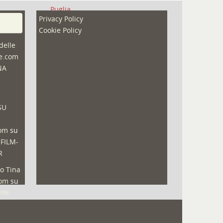
Puglia
Privacy Policy
Redazioni
Cookie Policy
Speciali
delle
ne.com
Sport
NA
That's Bologna Magazine
Veneto
SU
Video (archivio)
Video in primo piano
com
su
 FILM-
R
o Tina
com
su
lmi