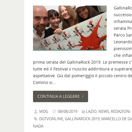
GallinaRo
successo
infiamma
serata Pro
Parco Sa
Leonard
pienissi
che infi
prima serata del GallinaRock 2019. Le premesse c
tutte ed il Festival è riuscito addirittura a superare
aspettative. Già dal pomeriggio il piccolo centro de
Comino si…
CONTINUA A LEGGERE
MDG
08/08/2019
LAZIO
,
NEWS
,
REDAZIONI
DGTVONLINE
,
GALLINAROCK 2019
,
MARCELLO DE G
NADA