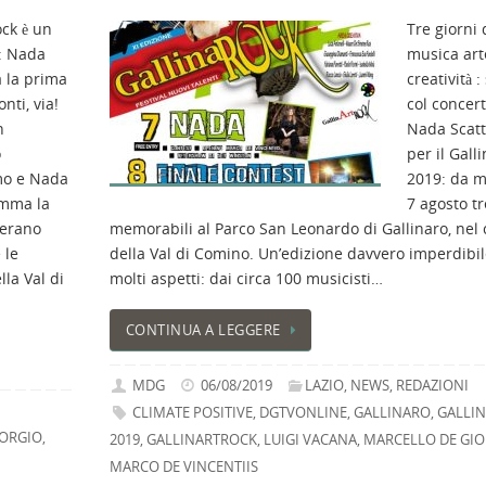
ck è un
Tre giorni 
: Nada
musica art
 la prima
creatività : 
nti, via!
col concer
n
Nada Scatta
o
per il Gall
mo e Nada
2019: da m
amma la
7 agosto tr
’erano
memorabili al Parco San Leonardo di Gallinaro, nel
 le
della Val di Comino. Un’edizione davvero imperdibil
lla Val di
molti aspetti: dai circa 100 musicisti…
CONTINUA A LEGGERE
MDG
06/08/2019
LAZIO
,
NEWS
,
REDAZIONI
CLIMATE POSITIVE
,
DGTVONLINE
,
GALLINARO
,
GALLI
IORGIO
,
2019
,
GALLINARTROCK
,
LUIGI VACANA
,
MARCELLO DE GIO
MARCO DE VINCENTIIS