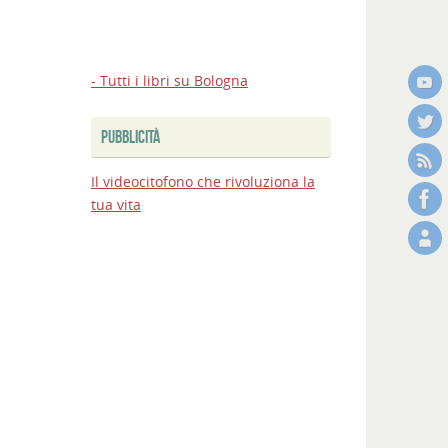
Bologna:
firmato
al
MIT
- Tutti i libri su Bologna
l’accordo
sul
PUBBLICITÀ
Passante,
via
Il videocitofono che rivoluziona la
ai
tua vita
lavori
Bologna
Estate
2026:
nuovi
appuntamenti
e
spettacoli
in
città