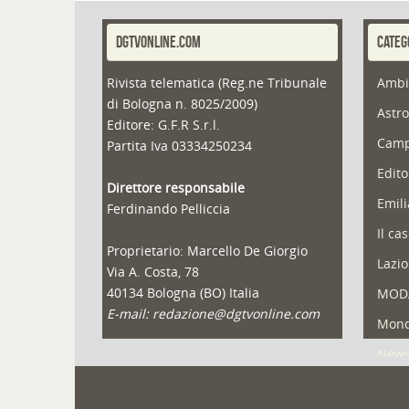
DGTVONLINE.COM
CATEG
Rivista telematica (Reg.ne Tribunale
Ambi
di Bologna n. 8025/2009)
Astro
Editore: G.F.R S.r.l.
Camp
Partita Iva 03334250234
Edito
Direttore responsabile
Emil
Ferdinando Pelliccia
Il ca
Proprietario: Marcello De Giorgio
Lazio
Via A. Costa, 78
40134 Bologna (BO) Italia
MOD
E-mail: redazione@dgtvonline.com
Mond
New
Portf