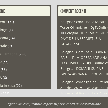
ORIE
COMMENTI RECENTI
ente
(31)
Bologna : conclusa la Mostra 
Torce Olimpiche – DgTvOnli
logia
(1)
su
Bologna : IL PRIMO “ONDI
ania
(14)
DAY” DELLA SEF VIRTUS AL
PALADOZZA
riale
(7)
Bologna : Comunale, TORNA 
ia Romagna
(968)
RAI5 IL FILM-OPERA ADRIANA
so
(33)
LECOUVREUR – DgTvOnline.
Bologna : DOMANI SU RAI5 IL
(56)
OPERA ADRIANA LECOUVREU
A
(6)
Bologna : consegna del Premi
o in rosa
(22)
Anselmi 2019 – DgTvOnline.
Bologna : il Premio Tina Anse
s
(993)
Bologna : un Protocollo per i
olio
(1)
dgtvonline.com, sempre impegnati per la liberta dell'informazione
cittadini sovraindebitati –