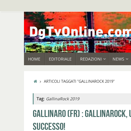
Vai
al
contenuto
VAI
HOME
EDITORIALE
REDAZIONI
NEWS
AL
CONTENUTO
HOME
ARTICOLI TAGGATI "GALLINAROCK 2019"
Tag:
GallinaRock 2019
GALLINARO (FR) : GALLINAROCK, 
SUCCESSO!