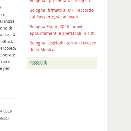
Bologna : presentato il 2 agosto
I
di
Bologna: firmato al MIT l’accordo
COLLI
e e
sul Passante, via ai lavori
BOLOGNESI
si inizia
CONQUISTANO
Bologna Estate 2026: nuovi
tone di
LA
appuntamenti e spettacoli in città
 l’ora X
CITTA’
inaRock
Bologna: «(s)Nodi» torna al Museo
Bologna:
ercoledì
della Musica
completata
e serate
la
 cuore
PUBBLICITÀ
nuova
e per
Unipol
Hall
Bologna
:
presentato
il
NAROCK
2
RGIO
,
agosto