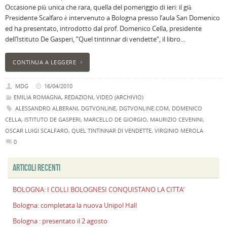
Occasione più unica che rara, quella del pomeriggio di ieri: il già
B
Presidente Scalfaro è intervenuto a Bologna presso l’aula San Domenico
C
ed ha presentato, introdotto dal prof. Domenico Cella, presidente
L
dell’Istituto De Gasperi, “Quel tintinnar di vendette“, il libro…
C
B
CONTINUA A LEGGERE
c
la
MDG
16/04/2010
n
EMILIA ROMAGNA
,
REDAZIONI
,
VIDEO (ARCHIVIO)
U
ALESSANDRO ALBERANI
,
DGTVONLINE
,
DGTVONLINE.COM
,
DOMENICO
H
CELLA
,
ISTITUTO DE GASPERI
,
MARCELLO DE GIORGIO
,
MAURIZIO CEVENINI
,
B
OSCAR LUIGI SCALFARO
,
QUEL TINTINNAR DI VENDETTE
,
VIRGINIO MEROLA
:
0
p
il
ARTICOLI RECENTI
2
a
BOLOGNA: I COLLI BOLOGNESI CONQUISTANO LA CITTA’
B
f
Bologna: completata la nuova Unipol Hall
al
Bologna : presentato il 2 agosto
M