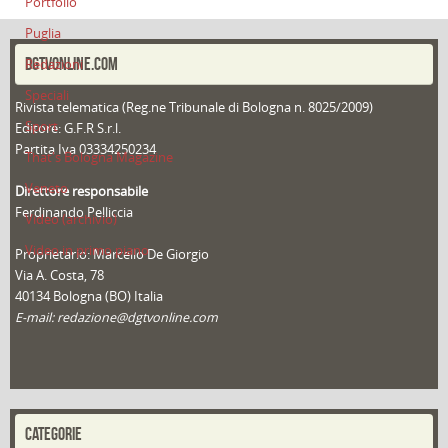
Portfolio
Puglia
DGTVONLINE.COM
Redazioni
Speciali
Rivista telematica (Reg.ne Tribunale di Bologna n. 8025/2009)
Sport
Editore: G.F.R S.r.l.
Partita Iva 03334250234
That's Bologna Magazine
Veneto
Direttore responsabile
Ferdinando Pelliccia
Video (archivio)
Video in primo piano
Proprietario: Marcello De Giorgio
Via A. Costa, 78
40134 Bologna (BO) Italia
E-mail: redazione@dgtvonline.com
CATEGORIE