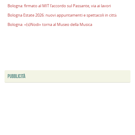
l
Bologna: firmato al MIT l’accordo sul Passante, via ai lavori
s
Bologna Estate 2026: nuovi appuntamenti e spettacoli in città
P
v
Bologna: «(s)Nodi» torna al Museo della Musica
ai
l
B
E
2
n
a
PUBBLICITÀ
e
s
i
ci