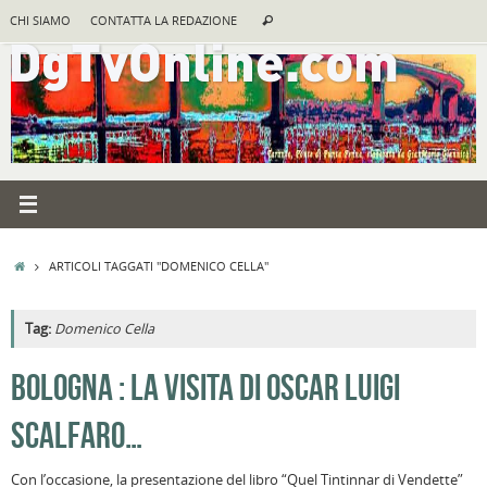
Vai
Cerca:
CHI SIAMO
CONTATTA LA REDAZIONE
Cerca
al
contenuto
HOME
ARTICOLI TAGGATI "DOMENICO CELLA"
Tag:
Domenico Cella
A
BOLOGNA : LA VISITA DI OSCAR LUIGI
R
SCALFARO…
B
I
Con l’occasione, la presentazione del libro “Quel Tintinnar di Vendette”
C