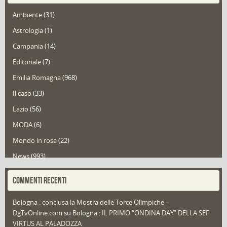
Ambiente
(31)
Astrologia
(1)
Campania
(14)
Editoriale
(7)
Emilia Romagna
(968)
Il caso
(33)
Lazio
(56)
MODA
(6)
Mondo in rosa
(22)
News
(993)
Portfolio
(1)
COMMENTI RECENTI
Puglia
(30)
Bologna : conclusa la Mostra delle Torce Olimpiche –
Redazioni
(1.049)
DgTvOnline.com
su
Bologna : IL PRIMO “ONDINA DAY” DELLA SEF
Speciali
(22)
VIRTUS AL PALADOZZA