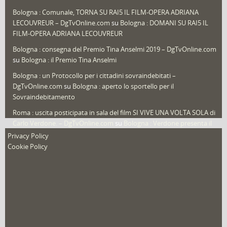
Sport
(61)
Bologna : Comunale, TORNA SU RAI5 IL FILM-OPERA ADRIANA
LECOUVREUR – DgTvOnline.com
su
Bologna : DOMANI SU RAI5 IL
That's Bologna Magazine
(25)
FILM-OPERA ADRIANA LECOUVREUR
Veneto
(12)
Bologna : consegna del Premio Tina Anselmi 2019 – DgTvOnline.com
Video (archivio)
(263)
su
Bologna : il Premio Tina Anselmi
Video in primo piano
(6)
Bologna : un Protocollo per i cittadini sovraindebitati –
DgTvOnline.com
su
Bologna : aperto lo sportello per il
Sovraindebitamento
Roma : uscita posticipata in sala del film SI VIVE UNA VOLTA SOLA di
Carlo Verdone. – DgTvOnline.com
su
Bologna : Verdone presenta il
nuovo film
Privacy Policy
Cookie Policy