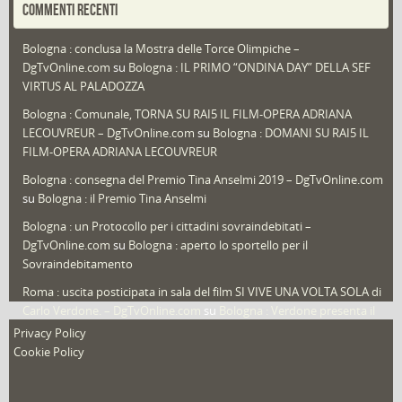
COMMENTI RECENTI
Puglia
(30)
Bologna : conclusa la Mostra delle Torce Olimpiche –
Redazioni
(1.049)
DgTvOnline.com
su
Bologna : IL PRIMO “ONDINA DAY” DELLA SEF
Speciali
(22)
VIRTUS AL PALADOZZA
Sport
(61)
Bologna : Comunale, TORNA SU RAI5 IL FILM-OPERA ADRIANA
LECOUVREUR – DgTvOnline.com
su
Bologna : DOMANI SU RAI5 IL
That's Bologna Magazine
(25)
FILM-OPERA ADRIANA LECOUVREUR
Veneto
(12)
Bologna : consegna del Premio Tina Anselmi 2019 – DgTvOnline.com
Video (archivio)
(263)
su
Bologna : il Premio Tina Anselmi
Video in primo piano
(6)
Bologna : un Protocollo per i cittadini sovraindebitati –
DgTvOnline.com
su
Bologna : aperto lo sportello per il
Sovraindebitamento
Roma : uscita posticipata in sala del film SI VIVE UNA VOLTA SOLA di
Carlo Verdone. – DgTvOnline.com
su
Bologna : Verdone presenta il
nuovo film
Privacy Policy
Cookie Policy