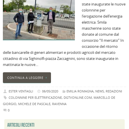
state inaugurate le nuove
B
colonnine per
C
l’erogazione dell’energia
L
elettrica. 5mila
C
mascherine sono state
B
donate al comune dal
c
consorzio “Il mercato” In
la
occasione del ritorno
n
delle bancarelle di generi alimentari e prodotti agricoli del mercato
U
cittadino di via Sighinolfi-piazza Zaccagnini, sono state inaugurate in
H
mattinata le nuove…
B
:
CONTINUA A LEGGERE
p
il
ESTER VENTAGLI
06/05/2020
EMILIA ROMAGNA
,
NEWS
,
REDAZIONI
2
COLONNINE PER ELETTRIFICAZIONE
,
DGTVONLINE.COM
,
MARCELLO DE
a
GIORGIO
,
MICHELE DE PASCALE
,
RAVENNA
B
0
f
al
ARTICOLI RECENTI
M