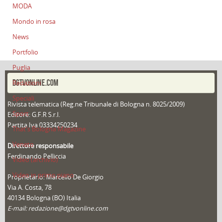
MODA
Mondo in rosa
News
Portfolio
Puglia
DGTVONLINE.COM
Redazioni
Speciali
Rivista telematica (Reg.ne Tribunale di Bologna n. 8025/2009)
Sport
Editore: G.F.R S.r.l.
Partita Iva 03334250234
That's Bologna Magazine
Veneto
Direttore responsabile
Ferdinando Pelliccia
Video (archivio)
Video in primo piano
Proprietario: Marcello De Giorgio
Via A. Costa, 78
40134 Bologna (BO) Italia
E-mail: redazione@dgtvonline.com