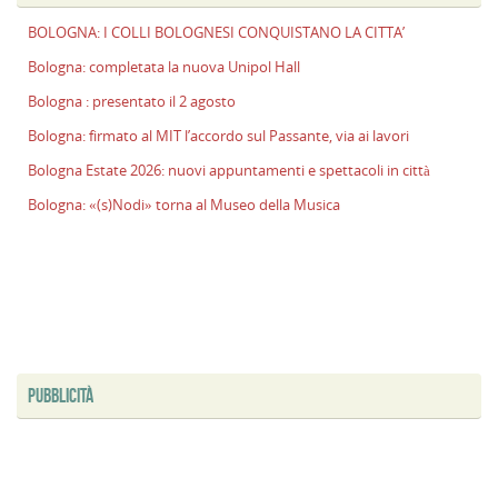
l
BOLOGNA: I COLLI BOLOGNESI CONQUISTANO LA CITTA’
s
P
Bologna: completata la nuova Unipol Hall
v
Bologna : presentato il 2 agosto
ai
Bologna: firmato al MIT l’accordo sul Passante, via ai lavori
l
Bologna Estate 2026: nuovi appuntamenti e spettacoli in città
B
E
Bologna: «(s)Nodi» torna al Museo della Musica
2
n
a
e
s
i
ci
PUBBLICITÀ