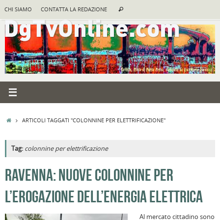
Vai
Cerca:
CHI SIAMO
CONTATTA LA REDAZIONE
Cerca
al
contenuto
HOME
ARTICOLI TAGGATI "COLONNINE PER ELETTRIFICAZIONE"
Tag:
colonnine per elettrificazione
A
RAVENNA: NUOVE COLONNINE PER
R
L’EROGAZIONE DELL’ENERGIA ELETTRICA
B
I
Al mercato cittadino sono
C