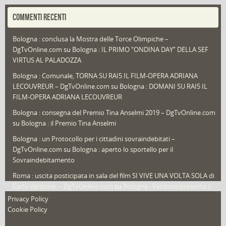
Portfolio
(1)
COMMENTI RECENTI
Puglia
(30)
Bologna : conclusa la Mostra delle Torce Olimpiche –
Redazioni
(1.049)
DgTvOnline.com
su
Bologna : IL PRIMO “ONDINA DAY” DELLA SEF
Speciali
(22)
VIRTUS AL PALADOZZA
Sport
(61)
Bologna : Comunale, TORNA SU RAI5 IL FILM-OPERA ADRIANA
LECOUVREUR – DgTvOnline.com
su
Bologna : DOMANI SU RAI5 IL
That's Bologna Magazine
(25)
FILM-OPERA ADRIANA LECOUVREUR
Veneto
(12)
Bologna : consegna del Premio Tina Anselmi 2019 – DgTvOnline.com
Video (archivio)
(263)
su
Bologna : il Premio Tina Anselmi
Video in primo piano
(6)
Bologna : un Protocollo per i cittadini sovraindebitati –
DgTvOnline.com
su
Bologna : aperto lo sportello per il
Sovraindebitamento
Roma : uscita posticipata in sala del film SI VIVE UNA VOLTA SOLA di
Carlo Verdone. – DgTvOnline.com
su
Bologna : Verdone presenta il
nuovo film
Privacy Policy
Cookie Policy