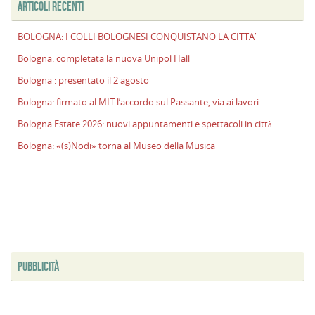
ARTICOLI RECENTI
l
s
BOLOGNA: I COLLI BOLOGNESI CONQUISTANO LA CITTA’
P
v
Bologna: completata la nuova Unipol Hall
ai
Bologna : presentato il 2 agosto
l
Bologna: firmato al MIT l’accordo sul Passante, via ai lavori
B
E
Bologna Estate 2026: nuovi appuntamenti e spettacoli in città
2
Bologna: «(s)Nodi» torna al Museo della Musica
n
a
e
s
i
ci
PUBBLICITÀ