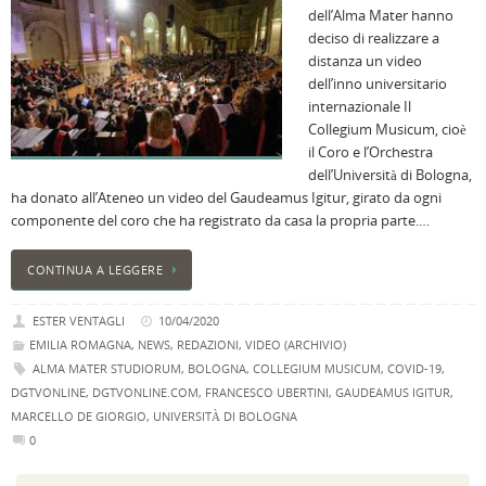
dell’Alma Mater hanno
B
deciso di realizzare a
C
distanza un video
L
dell’inno universitario
C
internazionale Il
B
Collegium Musicum, cioè
c
il Coro e l’Orchestra
la
dell’Università di Bologna,
n
ha donato all’Ateneo un video del Gaudeamus Igitur, girato da ogni
U
componente del coro che ha registrato da casa la propria parte.…
H
B
CONTINUA A LEGGERE
:
p
ESTER VENTAGLI
10/04/2020
il
EMILIA ROMAGNA
,
NEWS
,
REDAZIONI
,
VIDEO (ARCHIVIO)
2
ALMA MATER STUDIORUM
,
BOLOGNA
,
COLLEGIUM MUSICUM
,
COVID-19
,
a
DGTVONLINE
,
DGTVONLINE.COM
,
FRANCESCO UBERTINI
,
GAUDEAMUS IGITUR
,
B
MARCELLO DE GIORGIO
,
UNIVERSITÀ DI BOLOGNA
f
0
al
M