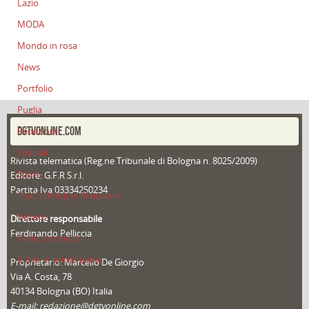
Lazio
MODA
Mondo in rosa
News
Portfolio
Puglia
DGTVONLINE.COM
Redazioni
Speciali
Rivista telematica (Reg.ne Tribunale di Bologna n. 8025/2009)
Sport
Editore: G.F.R S.r.l.
Partita Iva 03334250234
That's Bologna Magazine
Veneto
Direttore responsabile
Ferdinando Pelliccia
Video (archivio)
Video in primo piano
Proprietario: Marcello De Giorgio
Via A. Costa, 78
40134 Bologna (BO) Italia
E-mail: redazione@dgtvonline.com