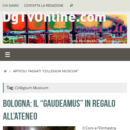
Vai
Cerca:
CHI SIAMO
CONTATTA LA REDAZIONE
Cerca
al
contenuto
HOME
ARTICOLI TAGGATI "COLLEGIUM MUSICUM"
Tag:
Collegium Musicum
A
BOLOGNA: IL “GAUDEAMUS” IN REGALO
R
ALL’ATENEO
B
I
Il Coro e l’Orchestra
C