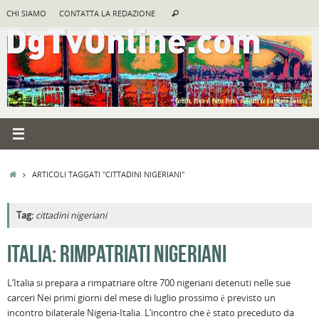
Vai
Cerca:
CHI SIAMO
CONTATTA LA REDAZIONE
Cerca
al
contenuto
HOME
ARTICOLI TAGGATI "CITTADINI NIGERIANI"
Tag:
cittadini nigeriani
A
ITALIA: RIMPATRIATI NIGERIANI
R
L’Italia si prepara a rimpatriare oltre 700 nigeriani detenuti nelle sue
B
carceri Nei primi giorni del mese di luglio prossimo è previsto un
I
incontro bilaterale Nigeria-Italia. L’incontro che è stato preceduto da
C