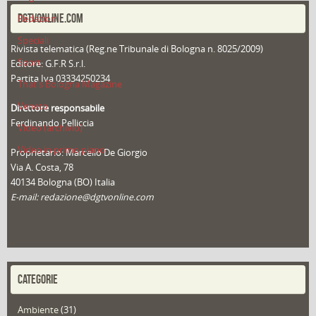
DGTVONLINE.COM
Redazioni
Speciali
Rivista telematica (Reg.ne Tribunale di Bologna n. 8025/2009)
Sport
Editore: G.F.R S.r.l.
Partita Iva 03334250234
That's Bologna Magazine
Veneto
Direttore responsabile
Ferdinando Pelliccia
Video (archivio)
Video in primo piano
Proprietario: Marcello De Giorgio
Via A. Costa, 78
40134 Bologna (BO) Italia
E-mail: redazione@dgtvonline.com
CATEGORIE
Ambiente
(31)