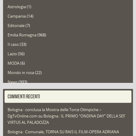
Astrologia
(1)
Campania
(14)
Editoriale
(7)
Emilia Romagna
(968)
Il caso
(33)
Lazio
(56)
MODA
(6)
Mondo in rosa
(22)
News
(993)
Portfolio
(1)
COMMENTI RECENTI
Puglia
(30)
Bologna : conclusa la Mostra delle Torce Olimpiche –
Redazioni
(1.049)
DgTvOnline.com
su
Bologna : IL PRIMO “ONDINA DAY” DELLA SEF
Speciali
(22)
VIRTUS AL PALADOZZA
Sport
(61)
Bologna : Comunale, TORNA SU RAI5 IL FILM-OPERA ADRIANA