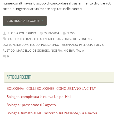
numerosi altri avrà lo scopo di concordare il trasferimento di oltre 700
B
cittadini nigeriani attualmente ospitati nelle carceri…
C
L
CONTINUA A LEGGERE
C
B
ELODIA POLICARPIO
22/06/2014
NEWS
c
CARCERI ITALIANE
,
CITTADINI NIGERIANI
,
DGTV
,
DGTVONLINE
,
la
DGTVONLINE.COM
,
ELODIA POLICARPIO
,
FERDINANDO PELLICCIA
,
FULVIO
n
RUSTICO
,
MARCELLO DE GIORGIO
,
NIGERIA
,
NIGERIA-ITALIA
U
0
H
B
:
p
ARTICOLI RECENTI
il
2
BOLOGNA: I COLLI BOLOGNESI CONQUISTANO LA CITTA’
a
Bologna: completata la nuova Unipol Hall
B
Bologna : presentato il 2 agosto
f
al
Bologna: firmato al MIT l’accordo sul Passante, via ai lavori
M