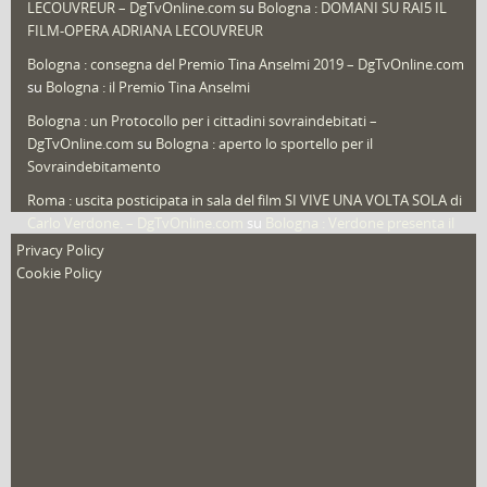
LECOUVREUR – DgTvOnline.com
su
Bologna : DOMANI SU RAI5 IL
That's Bologna Magazine
(25)
FILM-OPERA ADRIANA LECOUVREUR
Veneto
(12)
Bologna : consegna del Premio Tina Anselmi 2019 – DgTvOnline.com
Video (archivio)
(263)
su
Bologna : il Premio Tina Anselmi
Video in primo piano
(6)
Bologna : un Protocollo per i cittadini sovraindebitati –
DgTvOnline.com
su
Bologna : aperto lo sportello per il
Sovraindebitamento
Roma : uscita posticipata in sala del film SI VIVE UNA VOLTA SOLA di
Carlo Verdone. – DgTvOnline.com
su
Bologna : Verdone presenta il
nuovo film
Privacy Policy
Cookie Policy