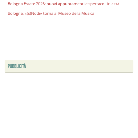
Bologna Estate 2026: nuovi appuntamenti e spettacoli in città
l
s
Bologna: «(s)Nodi» torna al Museo della Musica
P
v
ai
l
B
E
2
PUBBLICITÀ
n
a
e
s
i
ci