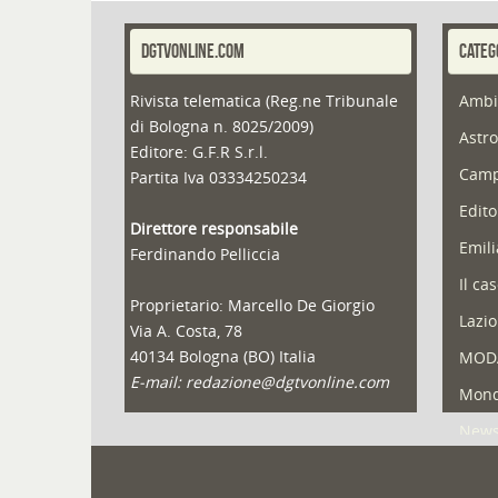
DGTVONLINE.COM
CATEG
Rivista telematica (Reg.ne Tribunale
Ambi
di Bologna n. 8025/2009)
Astro
Editore: G.F.R S.r.l.
Camp
Partita Iva 03334250234
Edito
Direttore responsabile
Emil
Ferdinando Pelliccia
Il ca
Proprietario: Marcello De Giorgio
Lazio
Via A. Costa, 78
40134 Bologna (BO) Italia
MOD
E-mail: redazione@dgtvonline.com
Mond
New
Portf