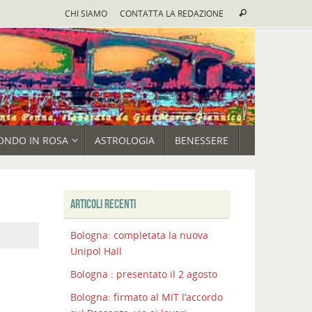
Cerca:
CHI SIAMO
CONTATTA LA REDAZIONE
Cerca
ONDO IN ROSA
ASTROLOGIA
BENESSERE
ARTICOLI RECENTI
Bologna: completata la nuova
Unipol Hall
Bologna : presentato il 2 agosto
Bologna: firmato al MIT l’accordo