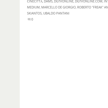
CINECITTÀ
,
DAMS
,
DGTVONLINE
,
DGTVONLINE.COM
,
IN
MEDIUM
,
MARCELLO DE GIORGIO
,
ROBERTO "FREAK" A
SKIANTOS
,
UBALDO PANTANI
0