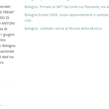
eciale :
Bologna: firmato al MIT l’accordo sul Passante, via ai
E FREAK”
Bologna Estate 2026: nuovi appuntamenti e spettaco
DO DI
città
 ANTONI
Bologna: «(s)Nodi» torna al Museo della Musica
ta di
11 giugno
film
di Bologna
nazionale.
ed Abd ha
tro
L
,