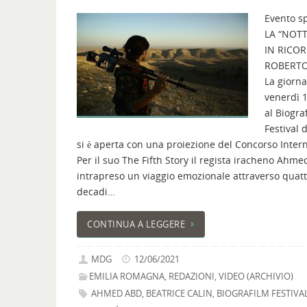
Evento sp
LA “NOTT
IN RICOR
ROBERTO
La giorna
venerdì 
al Biogra
Festival 
si è aperta con una proiezione del Concorso Inter
Per il suo The Fifth Story il regista iracheno Ahm
intrapreso un viaggio emozionale attraverso quat
decadi…
CONTINUA A LEGGERE
MDG
12/06/2021
EMILIA ROMAGNA
,
REDAZIONI
,
VIDEO (ARCHIVIO)
AHMED ABD
,
BEATRICE CALIN
,
BIOGRAFILM FESTIVA