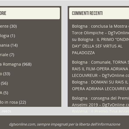
ORIE
COMMENTI RECENTI
ente
(30)
Bologna : conclusa la Mostra 
Torce Olimpiche – DgTvOnli
logia
(1)
su
Bologna : IL PRIMO “ONDI
ania
(14)
DAY” DELLA SEF VIRTUS AL
PALADOZZA
riale
(7)
Bologna : Comunale, TORNA 
ia Romagna
(968)
RAI5 IL FILM-OPERA ADRIANA
so
(33)
LECOUVREUR – DgTvOnline.
Bologna : DOMANI SU RAI5 IL
(56)
OPERA ADRIANA LECOUVREU
A
(5)
Bologna : consegna del Premi
o in rosa
(22)
Anselmi 2019 – DgTvOnline.
Bologna : il Premio Tina Anse
s
(992)
Bologna : un Protocollo per i
olio
(1)
dgtvonline.com, sempre impegnati per la liberta dell'informazione
cittadini sovraindebitati –