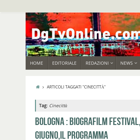
Vai
al
contenuto
VAI
HOME
EDITORIALE
REDAZIONI
NEWS
AL
CONTENUTO
HOME
ARTICOLI TAGGATI "CINECITTÀ"
Tag:
Cinecittà
BOLOGNA : BIOGRAFILM FESTIVAL
GIUGNO,IL PROGRAMMA