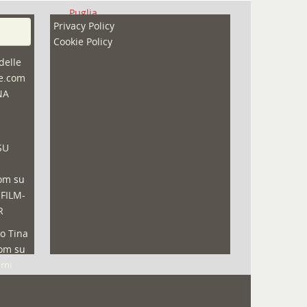
Puglia
Privacy Policy
Redazioni
Cookie Policy
Speciali
delle
ne.com
Sport
NA
That's Bologna Magazine
Veneto
SU
Video (archivio)
Video in primo piano
com
su
 FILM-
R
o Tina
com
su
lmi