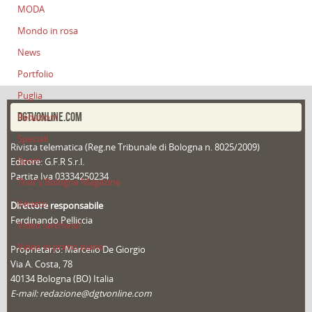
MODA
Mondo in rosa
News
Portfolio
Puglia
DGTVONLINE.COM
Redazioni
Speciali
Rivista telematica (Reg.ne Tribunale di Bologna n. 8025/2009)
Sport
Editore: G.F.R S.r.l.
Partita Iva 03334250234
That's Bologna Magazine
Veneto
Direttore responsabile
Ferdinando Pelliccia
Video (archivio)
Video in primo piano
Proprietario: Marcello De Giorgio
Via A. Costa, 78
40134 Bologna (BO) Italia
E-mail: redazione@dgtvonline.com