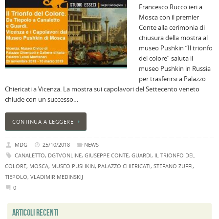
Francesco Rucco ieri a
B
Mosca con il premier
C
Conte alla cerimonia di
L
chiusura della mostra al
C
museo Pushkin “Il trionfo
B
del colore” saluta il
c
museo Pushkin in Russia
la
per trasferirsi a Palazzo
n
Chiericati a Vicenza. La mostra sui capolavori del Settecento veneto
U
chiude con un successo…
H
B
CONTINUA A LEGGERE
:
p
MDG
25/10/2018
NEWS
il
CANALETTO
,
DGTVONLINE
,
GIUSEPPE CONTE
,
GUARDI
,
IL TRIONFO DEL
2
COLORE
,
MOSCA
,
MUSEO PUSHKIN
,
PALAZZO CHIERICATI
,
STEFANO ZUFFI
,
a
TIEPOLO
,
VLADIMIR MEDINSKIJ
B
0
f
al
ARTICOLI RECENTI
M