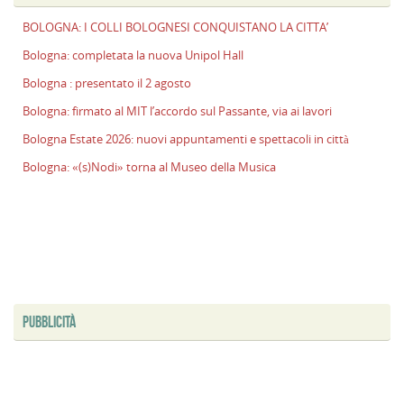
l
BOLOGNA: I COLLI BOLOGNESI CONQUISTANO LA CITTA’
s
P
Bologna: completata la nuova Unipol Hall
v
Bologna : presentato il 2 agosto
ai
l
Bologna: firmato al MIT l’accordo sul Passante, via ai lavori
B
Bologna Estate 2026: nuovi appuntamenti e spettacoli in città
E
Bologna: «(s)Nodi» torna al Museo della Musica
2
n
a
e
s
i
ci
PUBBLICITÀ