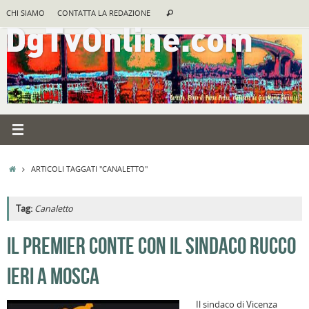
Vai
Cerca:
CHI SIAMO
CONTATTA LA REDAZIONE
Cerca
al
contenuto
HOME
ARTICOLI TAGGATI "CANALETTO"
Tag:
Canaletto
A
IL PREMIER CONTE CON IL SINDACO RUCCO
R
IERI A MOSCA
B
I
Il sindaco di Vicenza
C