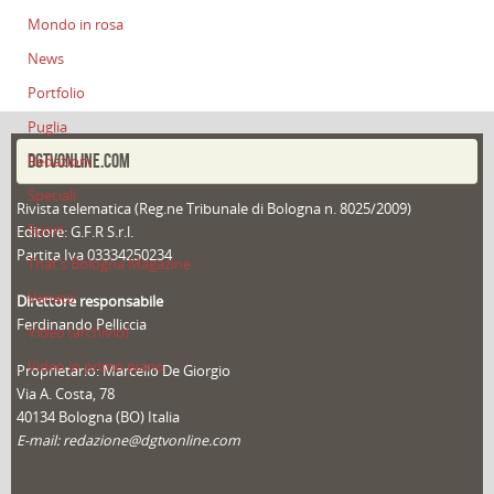
Mondo in rosa
News
Portfolio
Puglia
DGTVONLINE.COM
Redazioni
Speciali
Rivista telematica (Reg.ne Tribunale di Bologna n. 8025/2009)
Sport
Editore: G.F.R S.r.l.
Partita Iva 03334250234
That's Bologna Magazine
Veneto
Direttore responsabile
Ferdinando Pelliccia
Video (archivio)
Video in primo piano
Proprietario: Marcello De Giorgio
Via A. Costa, 78
40134 Bologna (BO) Italia
E-mail: redazione@dgtvonline.com