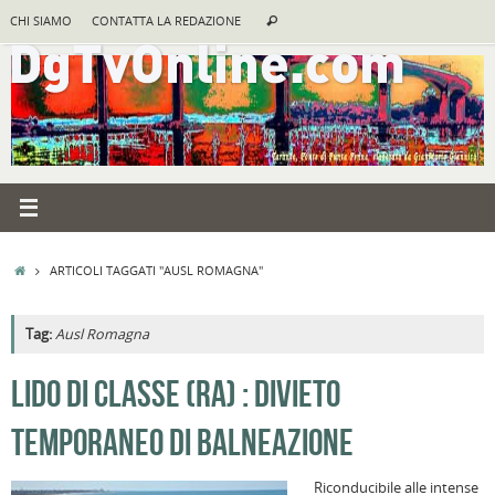
Vai
Cerca:
CHI SIAMO
CONTATTA LA REDAZIONE
Cerca
al
contenuto
HOME
ARTICOLI TAGGATI "AUSL ROMAGNA"
Tag:
Ausl Romagna
A
LIDO DI CLASSE (RA) : DIVIETO
R
TEMPORANEO DI BALNEAZIONE
B
I
Riconducibile alle intense
C