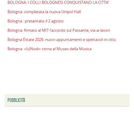
BOLOGNA: I COLLI BOLOGNESI CONQUISTANO LA CITTA’
l
s
Bologna: completata la nuova Unipol Hall
P
Bologna : presentato il 2 agosto
v
Bologna: firmato al MIT l’accordo sul Passante, via ai lavori
ai
l
Bologna Estate 2026: nuovi appuntamenti e spettacoli in città
B
Bologna: «(s)Nodi» torna al Museo della Musica
E
2
n
a
e
s
i
ci
PUBBLICITÀ