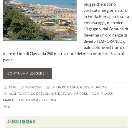
piogge che si sono
B
verificate nei giorni scorsi
C
in Emilia Romagna E’ stata
L
emessa oggi, mercoledì
C
10 giugno, dal Comune di
B
Ravenna un’ordinanza di
c
divieto TEMPORANEO di
la
balneazione nel tratto di
n
mare di Lido di Classe da 250 metri a nord del molo nord foce Savio al
U
piede…
H
B
CONTINUA A LEGGERE
:
p
MDG
10/06/2020
EMILIA ROMAGNA
,
NEWS
,
REDAZIONI
il
AUSL ROMAGNA
,
DGTVONLINE
,
DGTVONLINE.COM
,
LIDO DI CLASSE
,
2
MARCELLO DE GIORGIO
,
RAVENNA
a
0
B
f
ARTICOLI RECENTI
al
M