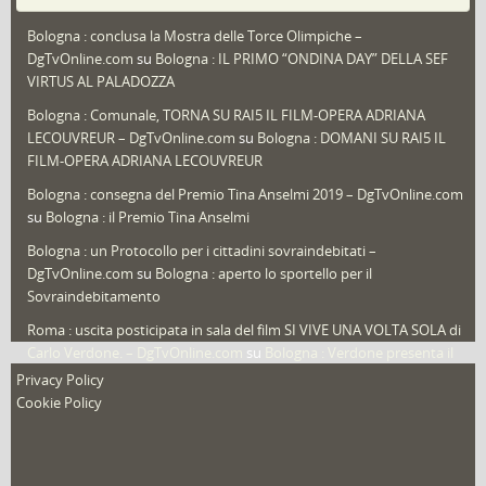
Puglia
(30)
Bologna : conclusa la Mostra delle Torce Olimpiche –
Redazioni
(1.049)
DgTvOnline.com
su
Bologna : IL PRIMO “ONDINA DAY” DELLA SEF
Speciali
(22)
VIRTUS AL PALADOZZA
Sport
(61)
Bologna : Comunale, TORNA SU RAI5 IL FILM-OPERA ADRIANA
LECOUVREUR – DgTvOnline.com
su
Bologna : DOMANI SU RAI5 IL
That's Bologna Magazine
(25)
FILM-OPERA ADRIANA LECOUVREUR
Veneto
(12)
Bologna : consegna del Premio Tina Anselmi 2019 – DgTvOnline.com
Video (archivio)
(263)
su
Bologna : il Premio Tina Anselmi
Video in primo piano
(6)
Bologna : un Protocollo per i cittadini sovraindebitati –
DgTvOnline.com
su
Bologna : aperto lo sportello per il
Sovraindebitamento
Roma : uscita posticipata in sala del film SI VIVE UNA VOLTA SOLA di
Carlo Verdone. – DgTvOnline.com
su
Bologna : Verdone presenta il
nuovo film
Privacy Policy
Cookie Policy