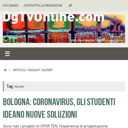
Vai
Cerca:
CHI SIAMO
CONTATTA LA REDAZIONE
Cerca
al
contenuto
HOME
ARTICOLI TAGGATI "AUSER"
Tag:
Auser
A
BOLOGNA: CORONAVIRUS, GLI STUDENTI
R
IDEANO NUOVE SOLUZIONI
B
I
Sono nati i progetti di OPER.TEN, l’esperienza di progettazione
C