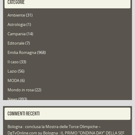
CATEGORIE
Ambiente
(31)
Astrologia
(1)
Campania
(14)
Editoriale
(7)
Emilia Romagna
(968)
Il caso
(33)
Lazio
(56)
MODA
(6)
Mondo in rosa
(22)
News
(993)
Portfolio
(1)
COMMENTI RECENTI
Puglia
(30)
Bologna : conclusa la Mostra delle Torce Olimpiche –
Redazioni
(1.049)
DgTvOnline.com
su
Bologna : IL PRIMO “ONDINA DAY” DELLA SEF