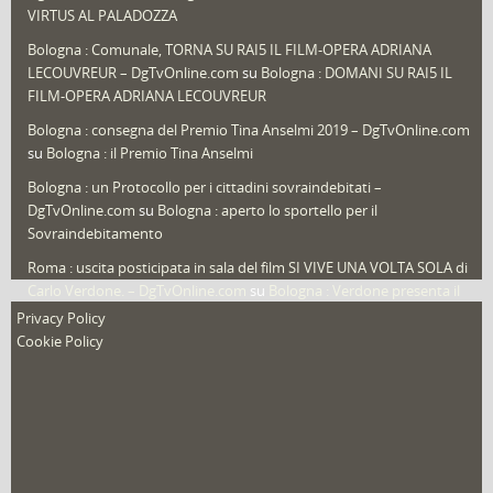
Speciali
(22)
VIRTUS AL PALADOZZA
Sport
(61)
Bologna : Comunale, TORNA SU RAI5 IL FILM-OPERA ADRIANA
LECOUVREUR – DgTvOnline.com
su
Bologna : DOMANI SU RAI5 IL
That's Bologna Magazine
(25)
FILM-OPERA ADRIANA LECOUVREUR
Veneto
(12)
Bologna : consegna del Premio Tina Anselmi 2019 – DgTvOnline.com
Video (archivio)
(263)
su
Bologna : il Premio Tina Anselmi
Video in primo piano
(6)
Bologna : un Protocollo per i cittadini sovraindebitati –
DgTvOnline.com
su
Bologna : aperto lo sportello per il
Sovraindebitamento
Roma : uscita posticipata in sala del film SI VIVE UNA VOLTA SOLA di
Carlo Verdone. – DgTvOnline.com
su
Bologna : Verdone presenta il
nuovo film
Privacy Policy
Cookie Policy