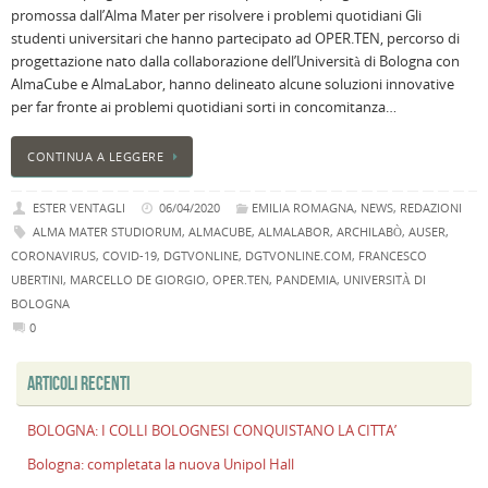
promossa dall’Alma Mater per risolvere i problemi quotidiani Gli
B
studenti universitari che hanno partecipato ad OPER.TEN, percorso di
C
progettazione nato dalla collaborazione dell’Università di Bologna con
L
AlmaCube e AlmaLabor, hanno delineato alcune soluzioni innovative
C
per far fronte ai problemi quotidiani sorti in concomitanza…
B
c
CONTINUA A LEGGERE
la
n
ESTER VENTAGLI
06/04/2020
EMILIA ROMAGNA
,
NEWS
,
REDAZIONI
U
ALMA MATER STUDIORUM
,
ALMACUBE
,
ALMALABOR
,
ARCHILABÒ
,
AUSER
,
H
CORONAVIRUS
,
COVID-19
,
DGTVONLINE
,
DGTVONLINE.COM
,
FRANCESCO
B
UBERTINI
,
MARCELLO DE GIORGIO
,
OPER.TEN
,
PANDEMIA
,
UNIVERSITÀ DI
:
BOLOGNA
p
0
il
2
ARTICOLI RECENTI
a
B
BOLOGNA: I COLLI BOLOGNESI CONQUISTANO LA CITTA’
f
al
Bologna: completata la nuova Unipol Hall
M