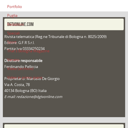
Portfolio
Puglia
DGTVONLINE.COM
Redazioni
Speciali
Rivista telematica (Reg.ne Tribunale di Bologna n. 8025/2009)
Sport
Editore: G.F.R S.r.l.
Partita Iva 03334250234
That's Bologna Magazine
Veneto
Direttore responsabile
Ferdinando Pelliccia
Video (archivio)
Video in primo piano
Proprietario: Marcello De Giorgio
Via A. Costa, 78
40134 Bologna (BO) Italia
E-mail: redazione@dgtvonline.com