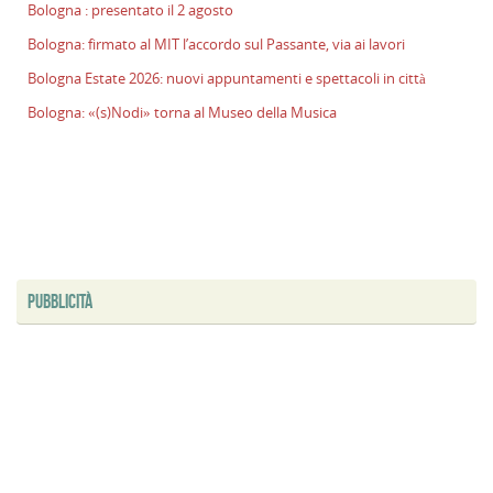
Bologna : presentato il 2 agosto
l
s
Bologna: firmato al MIT l’accordo sul Passante, via ai lavori
P
Bologna Estate 2026: nuovi appuntamenti e spettacoli in città
v
ai
Bologna: «(s)Nodi» torna al Museo della Musica
l
B
E
2
n
a
e
PUBBLICITÀ
s
i
ci