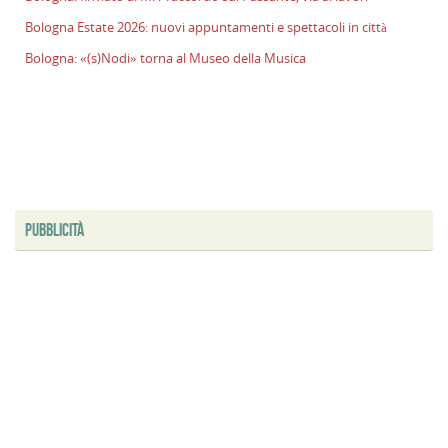
l
Bologna Estate 2026: nuovi appuntamenti e spettacoli in città
s
Bologna: «(s)Nodi» torna al Museo della Musica
P
v
ai
l
B
E
2
n
PUBBLICITÀ
a
e
s
i
ci