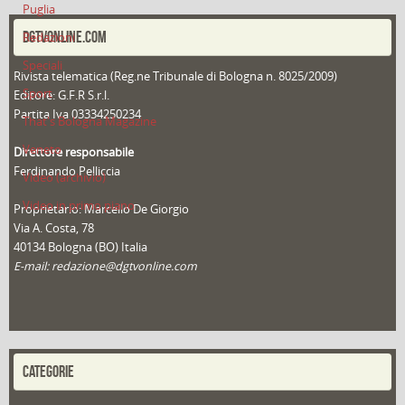
Puglia
DGTVONLINE.COM
Redazioni
Speciali
Rivista telematica (Reg.ne Tribunale di Bologna n. 8025/2009)
Sport
Editore: G.F.R S.r.l.
Partita Iva 03334250234
That's Bologna Magazine
Veneto
Direttore responsabile
Ferdinando Pelliccia
Video (archivio)
Video in primo piano
Proprietario: Marcello De Giorgio
Via A. Costa, 78
40134 Bologna (BO) Italia
E-mail: redazione@dgtvonline.com
CATEGORIE