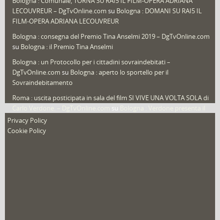
Bologna : Comunale, TORNA SU RAI5 IL FILM-OPERA ADRIANA
LECOUVREUR – DgTvOnline.com
su
Bologna : DOMANI SU RAI5 IL
That's Bologna Magazine
(25)
FILM-OPERA ADRIANA LECOUVREUR
Veneto
(12)
Bologna : consegna del Premio Tina Anselmi 2019 – DgTvOnline.com
Video (archivio)
(263)
su
Bologna : il Premio Tina Anselmi
Video in primo piano
(6)
Bologna : un Protocollo per i cittadini sovraindebitati –
DgTvOnline.com
su
Bologna : aperto lo sportello per il
Sovraindebitamento
Roma : uscita posticipata in sala del film SI VIVE UNA VOLTA SOLA di
Carlo Verdone. – DgTvOnline.com
su
Bologna : Verdone presenta il
nuovo film
Privacy Policy
Cookie Policy