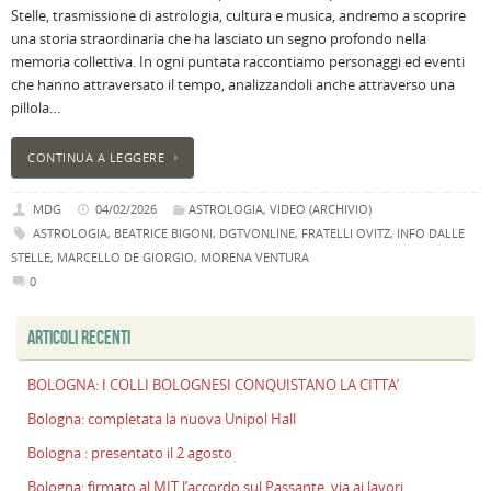
Stelle, trasmissione di astrologia, cultura e musica, andremo a scoprire
B
una storia straordinaria che ha lasciato un segno profondo nella
C
memoria collettiva. In ogni puntata raccontiamo personaggi ed eventi
L
che hanno attraversato il tempo, analizzandoli anche attraverso una
C
pillola…
B
c
CONTINUA A LEGGERE
la
n
MDG
04/02/2026
ASTROLOGIA
,
VIDEO (ARCHIVIO)
U
ASTROLOGIA
,
BEATRICE BIGONI
,
DGTVONLINE
,
FRATELLI OVITZ
,
INFO DALLE
H
STELLE
,
MARCELLO DE GIORGIO
,
MORENA VENTURA
B
0
:
p
ARTICOLI RECENTI
il
2
a
BOLOGNA: I COLLI BOLOGNESI CONQUISTANO LA CITTA’
B
Bologna: completata la nuova Unipol Hall
f
Bologna : presentato il 2 agosto
al
Bologna: firmato al MIT l’accordo sul Passante, via ai lavori
M