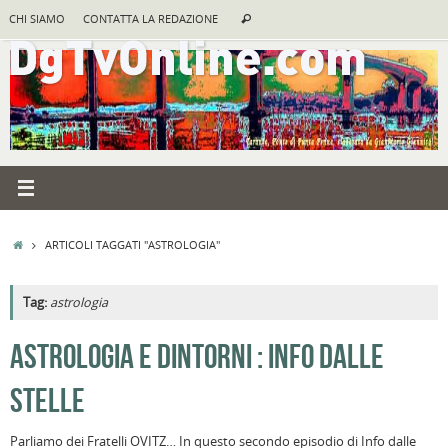
Vai
Cerca:
CHI SIAMO
CONTATTA LA REDAZIONE
Cerca
al
contenuto
HOME
ARTICOLI TAGGATI "ASTROLOGIA"
Tag:
astrologia
A
ASTROLOGIA E DINTORNI : INFO DALLE
R
STELLE
B
I
Parliamo dei Fratelli OVITZ… In questo secondo episodio di Info dalle
C