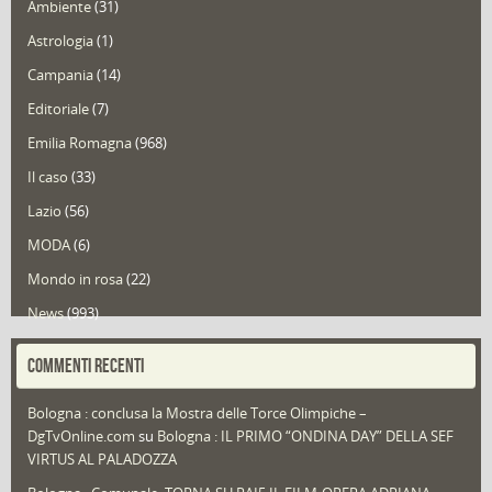
Ambiente
(31)
Astrologia
(1)
Campania
(14)
Editoriale
(7)
Emilia Romagna
(968)
Il caso
(33)
Lazio
(56)
MODA
(6)
Mondo in rosa
(22)
News
(993)
Portfolio
(1)
COMMENTI RECENTI
Puglia
(30)
Bologna : conclusa la Mostra delle Torce Olimpiche –
Redazioni
(1.049)
DgTvOnline.com
su
Bologna : IL PRIMO “ONDINA DAY” DELLA SEF
Speciali
(22)
VIRTUS AL PALADOZZA
Sport
(61)