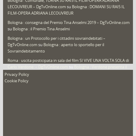
Bologna : Comunale, TORNA SU RAI5 IL FILM-OPERA ADRIANA
LECOUVREUR – DgTvOnline.com
su
Bologna : DOMANI SU RAI5 IL
That's Bologna Magazine
(25)
FILM-OPERA ADRIANA LECOUVREUR
Veneto
(12)
Bologna : consegna del Premio Tina Anselmi 2019 – DgTvOnline.com
Video (archivio)
(263)
su
Bologna : il Premio Tina Anselmi
Video in primo piano
(6)
Bologna : un Protocollo per i cittadini sovraindebitati –
DgTvOnline.com
su
Bologna : aperto lo sportello per il
Sovraindebitamento
Roma : uscita posticipata in sala del film SI VIVE UNA VOLTA SOLA di
Carlo Verdone. – DgTvOnline.com
su
Bologna : Verdone presenta il
nuovo film
Privacy Policy
Cookie Policy