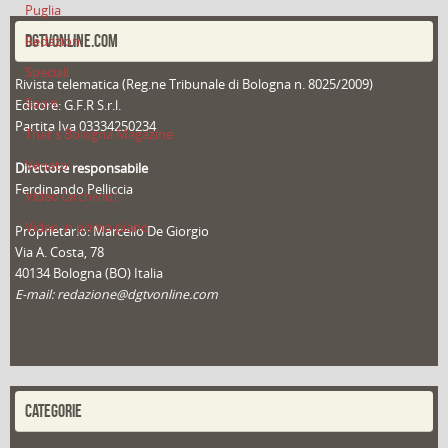
Puglia
DGTVONLINE.COM
Redazioni
Speciali
Rivista telematica (Reg.ne Tribunale di Bologna n. 8025/2009)
Sport
Editore: G.F.R S.r.l.
Partita Iva 03334250234
That's Bologna Magazine
Veneto
Direttore responsabile
Ferdinando Pelliccia
Video (archivio)
Video in primo piano
Proprietario: Marcello De Giorgio
Via A. Costa, 78
40134 Bologna (BO) Italia
E-mail: redazione@dgtvonline.com
CATEGORIE