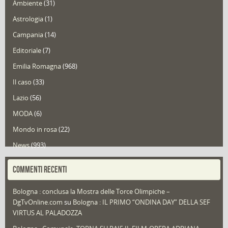
Ambiente
(31)
Astrologia
(1)
Campania
(14)
Editoriale
(7)
Emilia Romagna
(968)
Il caso
(33)
Lazio
(56)
MODA
(6)
Mondo in rosa
(22)
News
(993)
Portfolio
(1)
COMMENTI RECENTI
Puglia
(30)
Bologna : conclusa la Mostra delle Torce Olimpiche –
Redazioni
(1.049)
DgTvOnline.com
su
Bologna : IL PRIMO “ONDINA DAY” DELLA SEF
Speciali
(22)
VIRTUS AL PALADOZZA
Sport
(61)