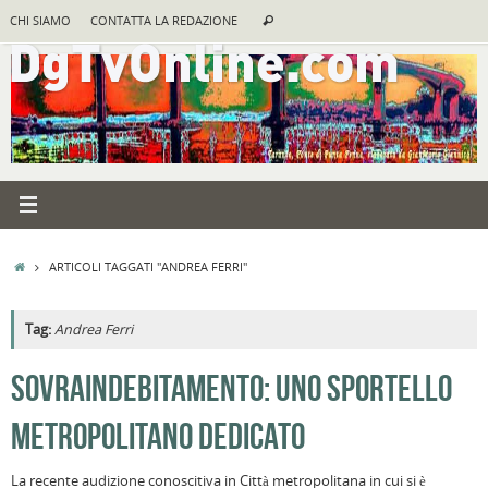
Vai
Cerca:
CHI SIAMO
CONTATTA LA REDAZIONE
Cerca
al
contenuto
HOME
ARTICOLI TAGGATI "ANDREA FERRI"
Tag:
Andrea Ferri
A
SOVRAINDEBITAMENTO: UNO SPORTELLO
R
METROPOLITANO DEDICATO
B
I
La recente audizione conoscitiva in Città metropolitana in cui si è
C