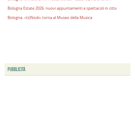
l
Bologna Estate 2026: nuovi appuntamenti e spettacoli in città
s
Bologna: «(s)Nodi» torna al Museo della Musica
P
v
ai
l
B
E
2
n
PUBBLICITÀ
a
e
s
i
ci