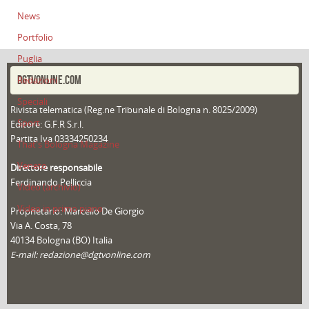
News
Portfolio
Puglia
DGTVONLINE.COM
Redazioni
Speciali
Rivista telematica (Reg.ne Tribunale di Bologna n. 8025/2009)
Sport
Editore: G.F.R S.r.l.
Partita Iva 03334250234
That's Bologna Magazine
Veneto
Direttore responsabile
Ferdinando Pelliccia
Video (archivio)
Video in primo piano
Proprietario: Marcello De Giorgio
Via A. Costa, 78
40134 Bologna (BO) Italia
E-mail: redazione@dgtvonline.com