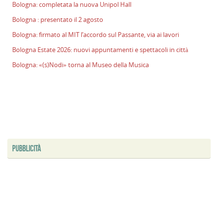
Bologna: completata la nuova Unipol Hall
l
s
Bologna : presentato il 2 agosto
P
Bologna: firmato al MIT l’accordo sul Passante, via ai lavori
v
Bologna Estate 2026: nuovi appuntamenti e spettacoli in città
ai
l
Bologna: «(s)Nodi» torna al Museo della Musica
B
E
2
n
a
e
s
i
PUBBLICITÀ
ci