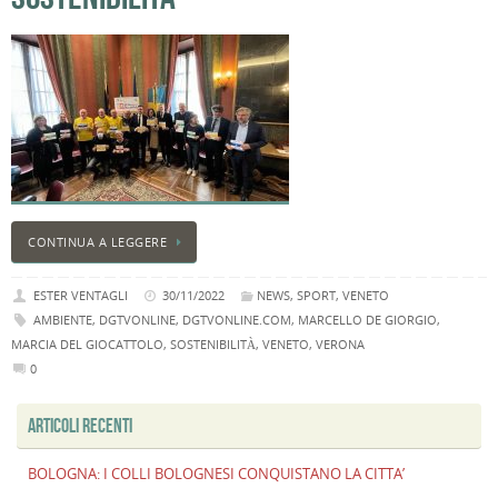
B
C
L
C
B
c
la
n
U
H
CONTINUA A LEGGERE
B
ESTER VENTAGLI
30/11/2022
NEWS
,
SPORT
,
VENETO
:
AMBIENTE
,
DGTVONLINE
,
DGTVONLINE.COM
,
MARCELLO DE GIORGIO
,
p
il
MARCIA DEL GIOCATTOLO
,
SOSTENIBILITÀ
,
VENETO
,
VERONA
2
0
a
ARTICOLI RECENTI
B
f
al
BOLOGNA: I COLLI BOLOGNESI CONQUISTANO LA CITTA’
M