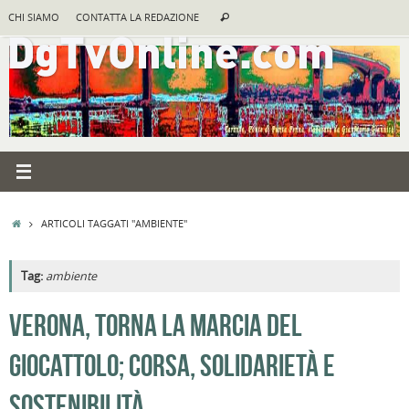
Vai
Cerca:
CHI SIAMO
CONTATTA LA REDAZIONE
Cerca
al
contenuto
HOME
ARTICOLI TAGGATI "AMBIENTE"
Tag:
ambiente
A
VERONA, TORNA LA MARCIA DEL
R
GIOCATTOLO; CORSA, SOLIDARIETÀ E
B
I
SOSTENIBILITÀ
C