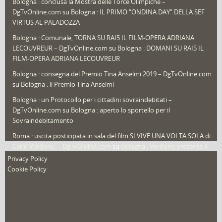
Bologna : conclusa la Mostra delle Torce Olimpiche –
Redazioni
(1.049)
DgTvOnline.com
su
Bologna : IL PRIMO “ONDINA DAY” DELLA SEF
Speciali
(22)
VIRTUS AL PALADOZZA
Sport
(61)
Bologna : Comunale, TORNA SU RAI5 IL FILM-OPERA ADRIANA
LECOUVREUR – DgTvOnline.com
su
Bologna : DOMANI SU RAI5 IL
That's Bologna Magazine
(25)
FILM-OPERA ADRIANA LECOUVREUR
Veneto
(12)
Bologna : consegna del Premio Tina Anselmi 2019 – DgTvOnline.com
Video (archivio)
(263)
su
Bologna : il Premio Tina Anselmi
Video in primo piano
(6)
Bologna : un Protocollo per i cittadini sovraindebitati –
DgTvOnline.com
su
Bologna : aperto lo sportello per il
Sovraindebitamento
Roma : uscita posticipata in sala del film SI VIVE UNA VOLTA SOLA di
Carlo Verdone. – DgTvOnline.com
su
Bologna : Verdone presenta il
nuovo film
Privacy Policy
Cookie Policy