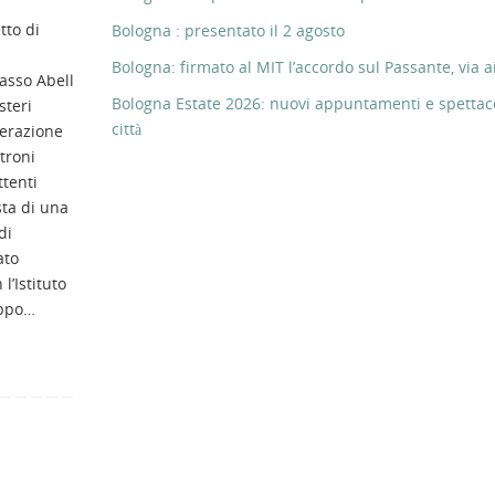
tto di
Bologna : presentato il 2 agosto
Bologna: firmato al MIT l’accordo sul Passante, via ai
asso Abell
Bologna Estate 2026: nuovi appuntamenti e spettaco
steri
città
lerazione
ttroni
tenti
sta di una
di
ato
l’Istituto
uppo…