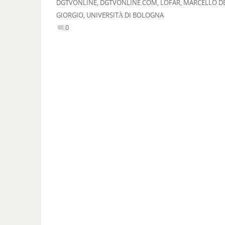
DGTVONLINE
,
DGTVONLINE.COM
,
LOFAR
,
MARCELLO D
GIORGIO
,
UNIVERSITÀ DI BOLOGNA
0