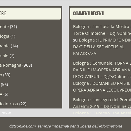
ORIE
COMMENTI RECENTI
ente
(31)
Bologna : conclusa la Mostra 
Torce Olimpiche – DgTvOnli
logia
(1)
su
Bologna : IL PRIMO “ONDI
ania
(14)
DAY” DELLA SEF VIRTUS AL
PALADOZZA
riale
(7)
Bologna : Comunale, TORNA 
ia Romagna
(968)
RAI5 IL FILM-OPERA ADRIANA
so
(33)
LECOUVREUR – DgTvOnline.
Bologna : DOMANI SU RAI5 IL
(56)
OPERA ADRIANA LECOUVREU
A
(6)
Bologna : consegna del Premi
o in rosa
(22)
Anselmi 2019 – DgTvOnline.
Bologna : il Premio Tina Anse
s
(993)
Bologna : un Protocollo per i
olio
(1)
dgtvonline.com, sempre impegnati per la liberta dell'informazione
cittadini sovraindebitati –