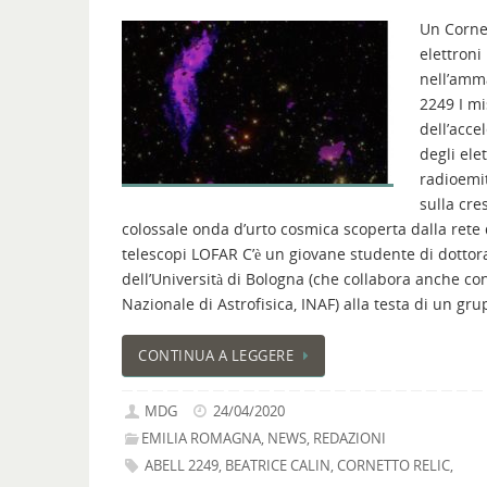
Un Corne
elettroni
nell’amm
2249 I mi
dell’acce
degli ele
radioemit
sulla cre
colossale onda d’urto cosmica scoperta dalla rete 
telescopi LOFAR C’è un giovane studente di dottor
dell’Università di Bologna (che collabora anche con 
Nazionale di Astrofisica, INAF) alla testa di un gr
CONTINUA A LEGGERE
MDG
24/04/2020
EMILIA ROMAGNA
,
NEWS
,
REDAZIONI
ABELL 2249
,
BEATRICE CALIN
,
CORNETTO RELIC
,