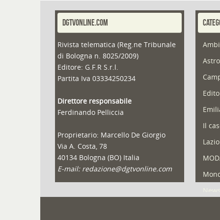
DGTVONLINE.COM
CATEG
Rivista telematica (Reg.ne Tribunale
Ambi
di Bologna n. 8025/2009)
Astro
Editore: G.F.R S.r.l.
Camp
Partita Iva 03334250234
Edito
Direttore responsabile
Emil
Ferdinando Pelliccia
Il ca
Proprietario: Marcello De Giorgio
Lazio
Via A. Costa, 78
40134 Bologna (BO) Italia
MOD
E-mail: redazione@dgtvonline.com
Mond
New
Portf