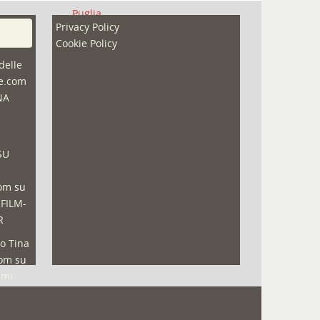
Puglia
Privacy Policy
Redazioni
Cookie Policy
Speciali
delle
ne.com
Sport
NA
That's Bologna Magazine
Veneto
SU
Video (archivio)
Video in primo piano
com
su
 FILM-
R
o Tina
com
su
lmi