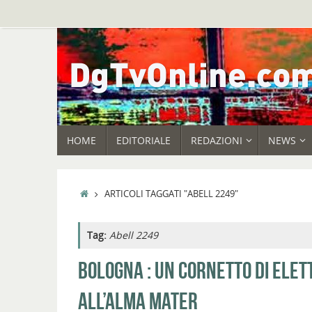
Vai
al
contenuto
VAI
HOME
EDITORIALE
REDAZIONI
NEWS
AL
CONTENUTO
HOME
ARTICOLI TAGGATI "ABELL 2249"
Tag:
Abell 2249
BOLOGNA : UN CORNETTO DI ELET
ALL’ALMA MATER