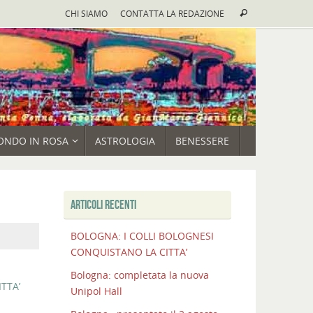
Cerca:
CHI SIAMO
CONTATTA LA REDAZIONE
Cerca
ONDO IN ROSA
ASTROLOGIA
BENESSERE
ARTICOLI RECENTI
BOLOGNA: I COLLI BOLOGNESI
CONQUISTANO LA CITTA’
Bologna: completata la nuova
TTA’
Unipol Hall