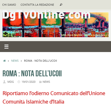
Vai
Cerca:
CHI SIAMO
CONTATTA LA REDAZIONE
Cerca
al
contenuto
HOME
NEWS
ROMA : NOTA DELL’UCOII
ROMA : NOTA DELL’UCOII
MDG
19/01/2020
NEWS
Riportiamo l’odierno Comunicato dell’Unione
Comunità Islamiche d’Italia