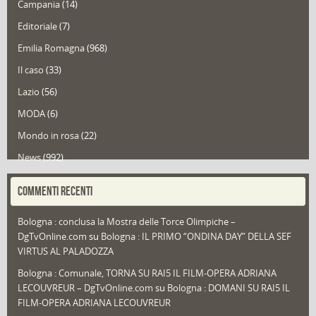
Campania
(14)
Editoriale
(7)
Emilia Romagna
(968)
Il caso
(33)
Lazio
(56)
MODA
(6)
Mondo in rosa
(22)
News
(992)
Portfolio
(1)
COMMENTI RECENTI
Puglia
(30)
Bologna : conclusa la Mostra delle Torce Olimpiche –
Redazioni
(1.049)
DgTvOnline.com
su
Bologna : IL PRIMO “ONDINA DAY” DELLA SEF
Speciali
(22)
VIRTUS AL PALADOZZA
Sport
(61)
Bologna : Comunale, TORNA SU RAI5 IL FILM-OPERA ADRIANA
LECOUVREUR – DgTvOnline.com
su
Bologna : DOMANI SU RAI5 IL
That's Bologna Magazine
(25)
FILM-OPERA ADRIANA LECOUVREUR
Veneto
(12)