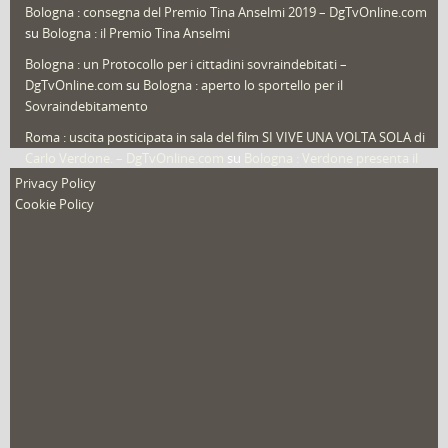
Bologna : consegna del Premio Tina Anselmi 2019 – DgTvOnline.com
Video (archivio)
(263)
su
Bologna : il Premio Tina Anselmi
Video in primo piano
(6)
Bologna : un Protocollo per i cittadini sovraindebitati –
DgTvOnline.com
su
Bologna : aperto lo sportello per il
Sovraindebitamento
Roma : uscita posticipata in sala del film SI VIVE UNA VOLTA SOLA di
Carlo Verdone. – DgTvOnline.com
su
Bologna : Verdone presenta il
nuovo film
Privacy Policy
Cookie Policy