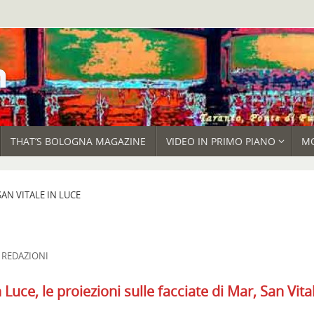
THAT’S BOLOGNA MAGAZINE
VIDEO IN PRIMO PIANO
M
SAN VITALE IN LUCE
,
REDAZIONI
uce, le proiezioni sulle facciate di Mar, San Vita