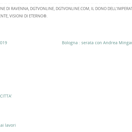
NE DI RAVENNA
,
DGTVONLINE
,
DGTVONLINE.COM
,
IL DONO DELL’IMPERA
ENTE
,
VISIONI DI ETERNO®
.
019
Bologna : serata con Andrea Ming
CITTA’
ai lavori