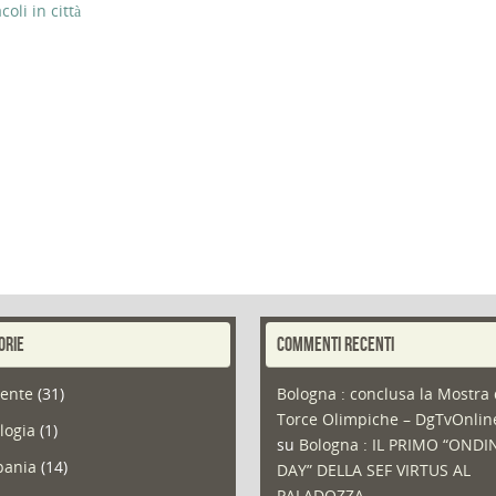
li in città
ORIE
COMMENTI RECENTI
ente
(31)
Bologna : conclusa la Mostra 
Torce Olimpiche – DgTvOnli
logia
(1)
su
Bologna : IL PRIMO “ONDI
ania
(14)
DAY” DELLA SEF VIRTUS AL
PALADOZZA