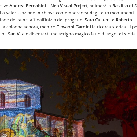
isivo
Andrea Bernabini – Neo Visual Project
, animerà la
Basilica di 
 alla valorizzazione in chiave contemporanea degli otto monumenti
ione del suo staff dall’inizio del progetto:
Sara Caliumi
e
Roberto
 la colonna sonora, mentre
Giovanni Gardini
la ricerca storica. Il p
ini
.
San Vitale
diventerà uno scrigno magico fatto di sogni di storia 