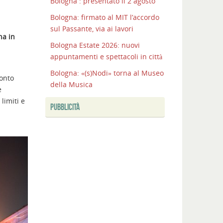
Bologna : presentato il 2 agosto
Bologna: firmato al MIT l’accordo
sul Passante, via ai lavori
a in
Bologna Estate 2026: nuovi
appuntamenti e spettacoli in città
Bologna: «(s)Nodi» torna al Museo
conto
della Musica
e
limiti e
PUBBLICITÀ