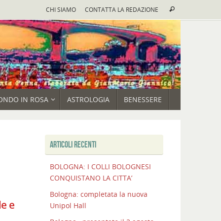
Cerca:
CHI SIAMO
CONTATTA LA REDAZIONE
Cerca
ONDO IN ROSA
ASTROLOGIA
BENESSERE
ARTICOLI RECENTI
BOLOGNA: I COLLI BOLOGNESI
CONQUISTANO LA CITTA’
Bologna: completata la nuova
le e
Unipol Hall