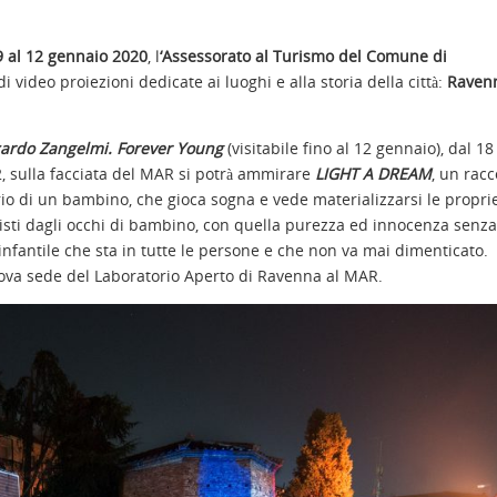
 al 12 gennaio 2020
, l
‘Assessorato al Turismo del Comune di
video proiezioni dedicate ai luoghi e alla storia della città:
Ravenn
cardo Zangelmi. Forever Young
(visitabile fino al 12 gennaio), dal 18
2, sulla facciata del MAR si potrà ammirare
LIGHT A DREAM
, un rac
ario di un bambino, che gioca sogna e vede materializzarsi le propri
i visti dagli occhi di bambino, con quella purezza ed innocenza senza 
nfantile che sta in tutte le persone e che non va mai dimenticato.
uova sede del Laboratorio Aperto di Ravenna al MAR.