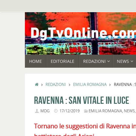
Vai
al
contenuto
VAI
HOME
EDITORIALE
REDAZIONI
NEWS
AL
CONTENUTO
HOME
REDAZIONI
EMILIA ROMAGNA
RAVENNA : 
RAVENNA : SAN VITALE IN LUCE
MDG
17/12/2019
EMILIA ROMAGNA
,
NEWS
Tornano le suggestioni di Ravenna in L