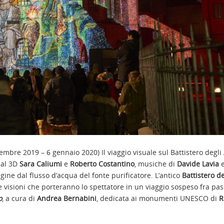
cembre 2019 – 6 gennaio 2020) Il viaggio visuale sul Battistero degli 
ual 3D
Sara Caliumi
e
Roberto Costantino
, musiche di
Davide Lavia
e
igine dal flusso d’acqua del fonte purificatore. L’antico
Battistero de
visioni che porteranno lo spettatore in un viaggio sospeso fra pas
o
, a cura di
Andrea Bernabini
, dedicata ai monumenti UNESCO di
R