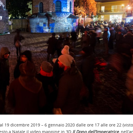
Dal 19 dicembre 2019 – 6 gennaio 2020 dalle ore 17 alle ore 22 (visto 
esto a Natale il video mapping in 3D
Il Dono dell’Imperatrice
,
nell’a