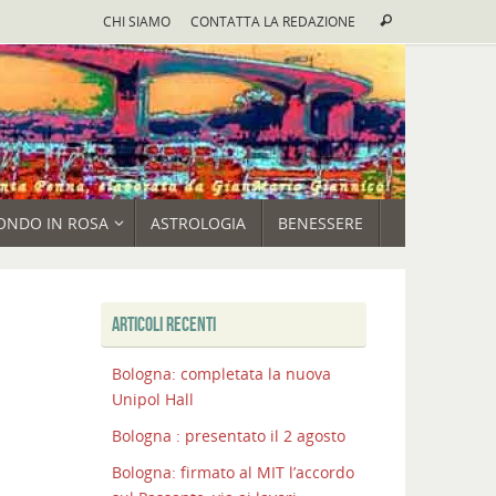
Cerca:
CHI SIAMO
CONTATTA LA REDAZIONE
Cerca
ONDO IN ROSA
ASTROLOGIA
BENESSERE
ARTICOLI RECENTI
Bologna: completata la nuova
Unipol Hall
Bologna : presentato il 2 agosto
Bologna: firmato al MIT l’accordo