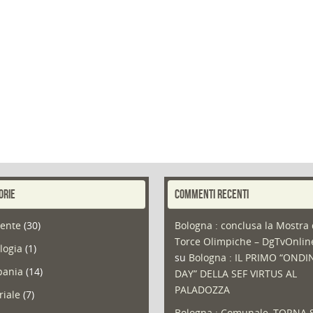
ORIE
COMMENTI RECENTI
ente
(30)
Bologna : conclusa la Mostra 
Torce Olimpiche – DgTvOnli
logia
(1)
su
Bologna : IL PRIMO “ONDI
ania
(14)
DAY” DELLA SEF VIRTUS AL
PALADOZZA
riale
(7)
Bologna : Comunale, TORNA 