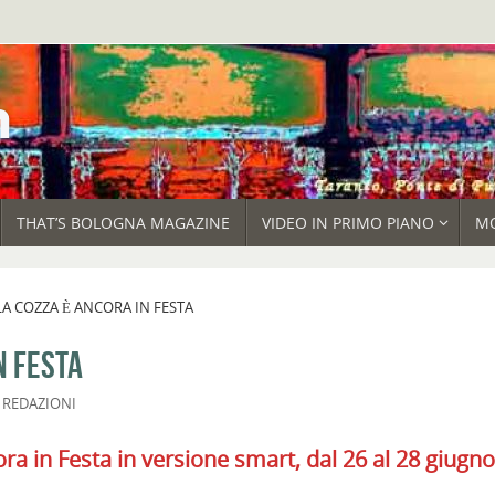
THAT’S BOLOGNA MAGAZINE
VIDEO IN PRIMO PIANO
M
LA COZZA È ANCORA IN FESTA
N FESTA
,
REDAZIONI
ra in Festa in versione smart, dal 26 al 28 giugno