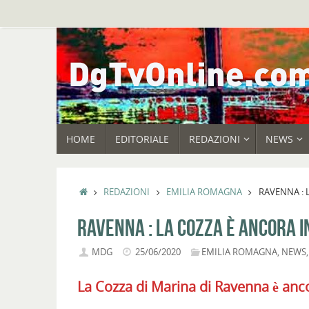
Vai
al
contenuto
VAI
HOME
EDITORIALE
REDAZIONI
NEWS
AL
CONTENUTO
HOME
REDAZIONI
EMILIA ROMAGNA
RAVENNA : 
RAVENNA : LA COZZA È ANCORA I
MDG
25/06/2020
EMILIA ROMAGNA
,
NEWS
La Cozza di Marina di Ravenna è anco