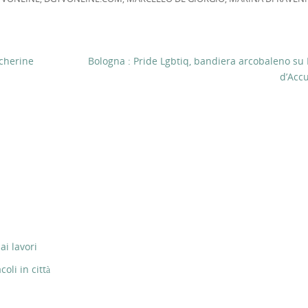
scherine
Bologna : Pride Lgbtiq, bandiera arcobaleno su 
d’Acc
ai lavori
li in città