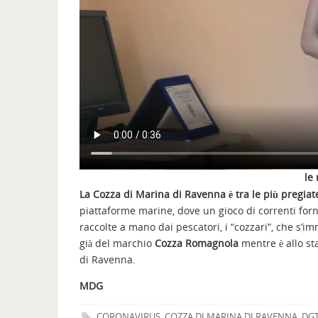
le
La Cozza di Marina di Ravenna è tra le più pregiate 
piattaforme marine, dove un gioco di correnti for
raccolte a mano dai pescatori, i “cozzari”, che s’i
già del marchio
Cozza Romagnola
mentre è allo st
di Ravenna.
MDG
CORONAVIRUS
,
COZZA DI MARINA DI RAVENNA
,
DG