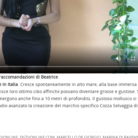
 raccomandazioni di Beatrice
in Italia
. Cresce spontaneamente in alto mare, alla base immersa 
nisce loro ottimo cibo affinché possano diventare grosse e gustose.
mmergono anche fino a 10 metri di profondità. Il gustoso mollusco si 
adio avanzato la creazione del marchio specifico Cozza Selvaggia d
TVONLINE
,
DGTVONLINE.COM
,
MARCELLO DE GIORGIO
,
MARINA DI RAVEN