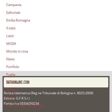
Campania
Editoriale
Emilia Romagna
Il caso
Lazio
MODA
Mondo in rosa
News
Portfolio
Puglia
DGTVONLINE.COM
Redazioni
Speciali
Rivista telematica (Reg.ne Tribunale di Bologna n. 8025/2009)
Sport
Editore: G.F.R S.r.l.
Partita Iva 03334250234
That's Bologna Magazine