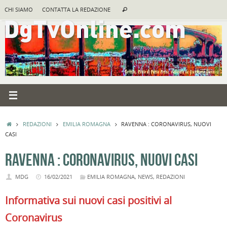
Vai
Cerca:
CHI SIAMO
CONTATTA LA REDAZIONE
Cerca
al
contenuto
HOME
REDAZIONI
EMILIA ROMAGNA
RAVENNA : CORONAVIRUS, NUOVI
CASI
RAVENNA : CORONAVIRUS, NUOVI CASI
MDG
16/02/2021
EMILIA ROMAGNA
,
NEWS
,
REDAZIONI
Informativa sui nuovi casi positivi al
Coronavirus