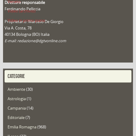
Veneto
Direttore responsabile
Ferdinando Pelliccia
Video (archivio)
Video in primo piano
Proprietario: Marcello De Giorgio
Via A. Costa, 78
40134 Bologna (BO) Italia
E-mail: redazione@dgtvonline.com
CATEGORIE
Ambiente
(30)
Astrologia
(1)
Campania
(14)
Editoriale
(7)
Emilia Romagna
(968)