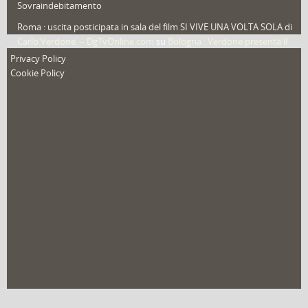
Sovraindebitamento
Roma : uscita posticipata in sala del film SI VIVE UNA VOLTA SOLA di
Carlo Verdone. – DgTvOnline.com
su
Bologna : Verdone presenta il
nuovo film
Privacy Policy
Cookie Policy