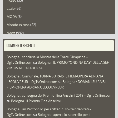
Il caso
(33)
Lazio
(56)
MODA
(6)
Mondo in rosa
(22)
News
(992)
Portfolio
(1)
COMMENTI RECENTI
Puglia
(30)
Bologna : conclusa la Mostra delle Torce Olimpiche –
Redazioni
(1.049)
DgTvOnline.com
su
Bologna : IL PRIMO “ONDINA DAY” DELLA SEF
Speciali
(22)
VIRTUS AL PALADOZZA
Sport
(61)
Bologna : Comunale, TORNA SU RAI5 IL FILM-OPERA ADRIANA
LECOUVREUR – DgTvOnline.com
su
Bologna : DOMANI SU RAI5 IL
That's Bologna Magazine
(25)
FILM-OPERA ADRIANA LECOUVREUR
Veneto
(12)
Bologna : consegna del Premio Tina Anselmi 2019 – DgTvOnline.com
Video (archivio)
(263)
su
Bologna : il Premio Tina Anselmi
Video in primo piano
(6)
Bologna : un Protocollo per i cittadini sovraindebitati –
DgTvOnline.com
su
Bologna : aperto lo sportello per il