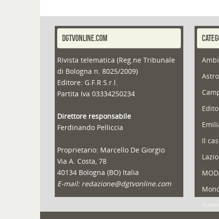
DGTVONLINE.COM
CATEG
Rivista telematica (Reg.ne Tribunale
Ambi
di Bologna n. 8025/2009)
Astro
Editore: G.F.R S.r.l.
Camp
Partita Iva 03334250234
Edito
Direttore responsabile
Emil
Ferdinando Pelliccia
Il ca
Proprietario: Marcello De Giorgio
Lazio
Via A. Costa, 78
40134 Bologna (BO) Italia
MOD
E-mail: redazione@dgtvonline.com
Mond
New