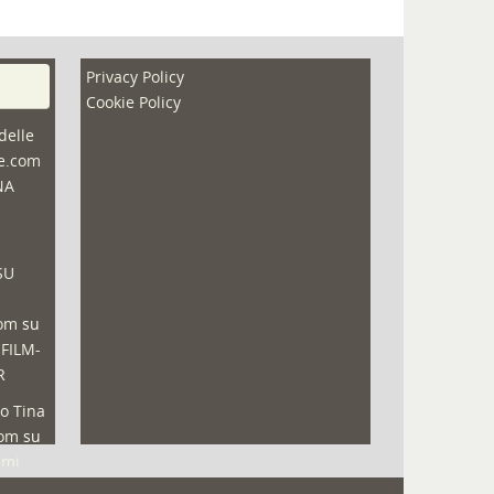
Privacy Policy
Cookie Policy
delle
ne.com
NA
SU
com
su
 FILM-
R
o Tina
com
su
lmi