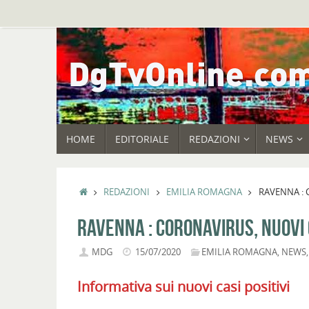
Vai
al
contenuto
VAI
HOME
EDITORIALE
REDAZIONI
NEWS
AL
CONTENUTO
HOME
REDAZIONI
EMILIA ROMAGNA
RAVENNA : 
RAVENNA : CORONAVIRUS, NUOVI 
MDG
15/07/2020
EMILIA ROMAGNA
,
NEWS
Informativa sui nuovi casi positivi