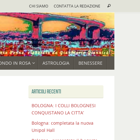
Cerca:
CHI SIAMO
CONTATTA LA REDAZIONE
Cerca
ONDO IN ROSA
ASTROLOGIA
BENESSERE
ARTICOLI RECENTI
BOLOGNA: I COLLI BOLOGNESI
CONQUISTANO LA CITTA’
Bologna: completata la nuova
Unipol Hall