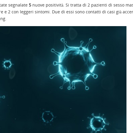
tate segnalate
5
nuove positività. Si tratta di 2 pazienti di sesso ma
 e 2 con leggeri sintomi. Due di essi sono contatti di casi già accert
ing.