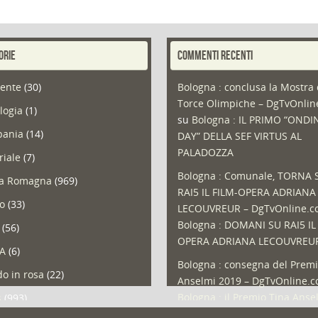
ORIE
COMMENTI RECENTI
ente
(30)
Bologna : conclusa la Mostra 
Torce Olimpiche – DgTvOnli
logia
(1)
su
Bologna : IL PRIMO “ONDI
ania
(14)
DAY” DELLA SEF VIRTUS AL
PALADOZZA
riale
(7)
Bologna : Comunale, TORNA 
ia Romagna
(969)
RAI5 IL FILM-OPERA ADRIANA
so
(33)
LECOUVREUR – DgTvOnline.
Bologna : DOMANI SU RAI5 IL
(56)
OPERA ADRIANA LECOUVREU
A
(6)
Bologna : consegna del Premi
o in rosa
(22)
Anselmi 2019 – DgTvOnline.
Bologna : il Premio Tina Anse
s
(993)